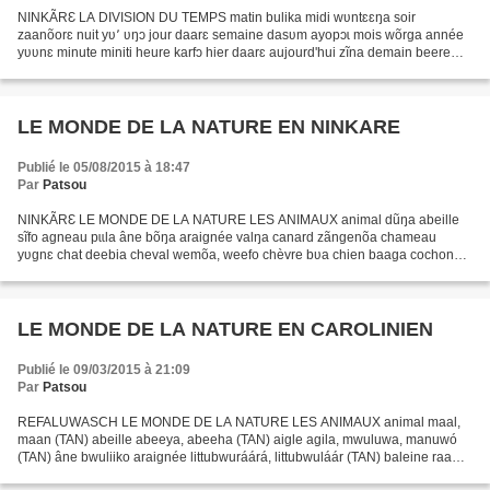
NINKÃRƐ LA DIVISION DU TEMPS matin bulika midi wʋntɛɛŋa soir
zaanõorɛ nuit yʋ՚ ʋŋɔ jour daarɛ semaine dasʋm ayopɔɩ mois wõrga année
yʋʋnɛ minute miniti heure karfɔ hier daarɛ aujourd'hui zĩna demain beere
LES JOURS DE LA SEMAINE lundi Atɛ̃nɛ mardi Atalaata...
LE MONDE DE LA NATURE EN NINKARE
Publié le 05/08/2015 à 18:47
Par
Patsou
NINKÃRƐ LE MONDE DE LA NATURE LES ANIMAUX animal dũŋa abeille
sĩfo agneau pɩɩla âne bõŋa araignée valŋa canard zãngenõa chameau
yʋgnɛ chat deebia cheval wemõa, weefo chèvre bʋa chien baaga cochon
kurkuri crabe bayãntãngɔɔgɔ crapaud kãmponne crocodile...
LE MONDE DE LA NATURE EN CAROLINIEN
Publié le 09/03/2015 à 21:09
Par
Patsou
REFALUWASCH LE MONDE DE LA NATURE LES ANIMAUX animal maal,
maan (TAN) abeille abeeya, abeeha (TAN) aigle agila, mwuluwa, manuwó
(TAN) âne bwuliiko araignée littubwuráárá, littubwuláár (TAN) baleine raaw,
róós canard ngaanga cerf melóósch chameau kameezo...