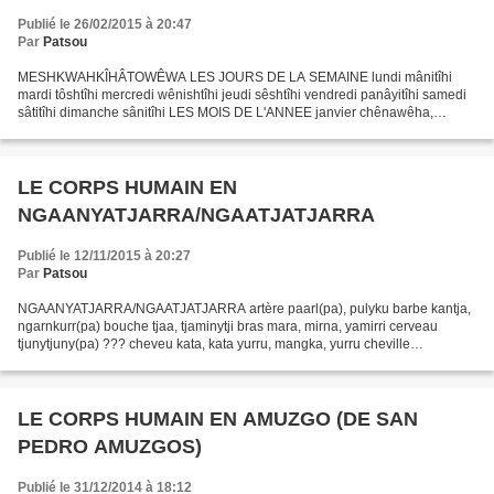
Publié le 26/02/2015 à 20:47
Par
Patsou
MESHKWAHKÎHÂTOWÊWA LES JOURS DE LA SEMAINE lundi mânitîhi
mardi tôshtîhi mercredi wênishtîhi jeudi sêshtîhi vendredi panâyitîhi samedi
sâtitîhi dimanche sânitîhi LES MOIS DE L'ANNEE janvier chênawêha,
chêniwêha février sepowêha mars mâcha avril îpana...
LE CORPS HUMAIN EN
NGAANYATJARRA/NGAATJATJARRA
Publié le 12/11/2015 à 20:27
Par
Patsou
NGAANYATJARRA/NGAATJATJARRA artère paarl(pa), pulyku barbe kantja,
ngarnkurr(pa) bouche tjaa, tjaminytji bras mara, mirna, yamirri cerveau
tjunytjuny(pa) ??? cheveu kata, kata yurru, mangka, yurru cheville
karrtjul(pa), tari, walapara, warungantjil(pa)...
LE CORPS HUMAIN EN AMUZGO (DE SAN
PEDRO AMUZGOS)
Publié le 31/12/2014 à 18:12