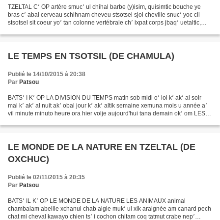
TZELTAL C՚ OP artère smuc՚ ul chihal barbe (y)isim, quisimtic bouche ye
bras c՚ abal cerveau schihnam cheveu stsotsel sjol cheville snuc՚ yoc cil
stsotsel sit coeur yo՚ tan colonne vertébrale ch՚ ixpat corps jbaq՚ uetaltic,
jwinquileltic côte smochbaquel...
LE TEMPS EN TSOTSIL (DE CHAMULA)
Publié le 14/10/2015 à 20:38
Par
Patsou
BATS՚ I K՚ OP LA DIVISION DU TEMPS matin sob midi o՚ lol k՚ ak՚ al soir
mal k՚ ak՚ al nuit ak՚ obal jour k՚ ak՚ altik semaine xemuna mois u année a՚
vil minute minuto heure ora hier volje aujourd'hui tana demain ok՚ om LES
JOURS DE LA SEMAINE lundi lunex...
LE MONDE DE LA NATURE EN TZELTAL (DE
OXCHUC)
Publié le 02/11/2015 à 20:35
Par
Patsou
BATS՚ IL K՚ OP LE MONDE DE LA NATURE LES ANIMAUX animal
chambalam abeille xchanul chab aigle muk՚ ul xik araignée am canard pech
chat mi cheval kawayo chien ts՚ i cochon chitam coq tatmut crabe nep՚