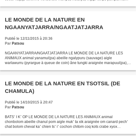
côte nyimiri crâne kata tarrka cuisse...
LE MONDE DE LA NATURE EN
NGAANYATJARRA/NGAATJATJARRA
Publié le 12/11/2015 à 20:36
Par
Patsou
NGAANYATJARRA/NGAATJATJARRA LE MONDE DE LA NATURE LES
ANIMAUX animal yanamul(pa) abeille ngalypuru (sauvage) aigle
warlawurru (pyrargue à queue de coin) âne tungki araignée marapuul(pa),
warnka chameau kamurl(pa), papanarra chat kurninka, nyurlpa, parrtjarta...
LE MONDE DE LA NATURE EN TSOTSIL (DE
CHAMULA)
Publié le 14/10/2015 à 20:47
Par
Patsou
BATS՚ I K՚ OP LE MONDE DE LA NATURE LES ANIMAUX animal
chonbolom abeille chanul pom aigle muk՚ ta xik araignée om canard pech՚
chat bolom cheval ka՚ chien ts՚ i՚ cochon chitom coq kots crabe xyox
crapaud pok՚ ok՚ écureuil chuch escargot t՚ ot՚ fourmi...