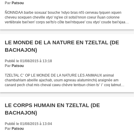
Par
Patsou
ÑONNDAA barbe soxuaa' bouche 'ndyo bras nt'ö cerveau tyquen xquen
cheveu soxquen cheville xtyo' ng'ee cil sotsö'nnon coeur ñuan colonne
vertébrale tsei'xen' corps sei'ts'o côte tsei'ntsquee' cou xtyo' coude tsei'xjaan'
crâne tsö'xquen cuisse sei'tcüi'...
LE MONDE DE LA NATURE EN TZELTAL (DE
BACHAJON)
Publié le 01/08/2015 à 13:18
Par
Patsou
TZELTAL C՚ OP LE MONDE DE LA NATURE LES ANIMAUX animal
chambahlam abeille ajachab, usum agneau alatuminchij araignée am
canard pech chat mis cheval cawu chèvre tentsun chien ts՚ i՚ coq tatmut
crabe nep՚ crapaud pococ crocodile ahyin écureuil chuch escargot...
LE CORPS HUMAIN EN TZELTAL (DE
BACHAJON)
Publié le 01/08/2015 à 13:04
Par
Patsou