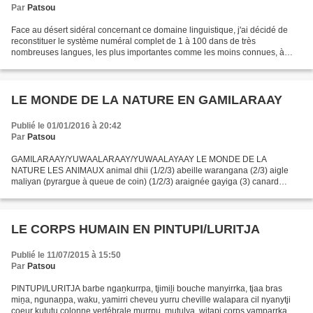
Par
Patsou
Face au désert sidéral concernant ce domaine linguistique, j'ai décidé de
reconstituer le système numéral complet de 1 à 100 dans de très
nombreuses langues, les plus importantes comme les moins connues, à
partir de mes propres documents en présentant...
LE MONDE DE LA NATURE EN GAMILARAAY
Publié le 01/01/2016 à 20:42
Par
Patsou
GAMILARAAY/YUWAALARAAY/YUWAALAYAAY LE MONDE DE LA
NATURE LES ANIMAUX animal dhii (1/2/3) abeille warangana (2/3) aigle
maliyan (pyrargue à queue de coin) (1/2/3) araignée gayiga (3) canard
garrangay (1/2/3) chat burrgiyan(1), budjigarr (2/3) cheval yarraaman...
LE CORPS HUMAIN EN PINTUPI/LURITJA
Publié le 11/07/2015 à 15:50
Par
Patsou
PINTUPI/LURITJA barbe ngaṉkurrpa, tjimiḻi bouche manyirrka, tjaa bras
miṉa, ngunaṉpa, waku, yamirri cheveu yurru cheville walapara cil nyanytji
coeur kuṯuṯu colonne vertébrale murrpu, mutulya, wiṯapi corps yamparrka