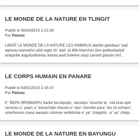
crapaud pokok écureuil chuch escargot puy fourmi xanich՚...
LE MONDE DE LA NATURE EN TLINGIT
Publié le 06/04/2015 à 21:00
Par
Patsou
LINGÍT LE MONDE DE LA NATURE LES ANIMAUX abeille gandaas՚ aají
agneau wanadóo yádi aigle ch՚ áak՚ (à tête blanche) âne gukkudayáat՚
araignée asgutuyiksháa, kanas.aadí baleine yáay canard gáaxw cerf
ɢ̱uwakaan, ḵuwakaan chat dóosh cheval gawdáan, xaas chèvre...
LE CORPS HUMAIN EN PANARE
Publié le 04/01/2015 à 16:47
Par
Patsou
E՚ ÑEPA OROMAEPU barbe tansiipojto, -tansiipo՚ bouche ta, -nta bras apë
cerveau u՚ yaarï, u՚ kanachijto cheveu u՚ iipo՚ cheville para՚ mu cil ochiipo՚,
omeñosoro coeur awaato colonne vertébrale e՚ ya՚ chëjpëto, -e՚ ya՚ chëjpë
corps aretyo, are côte oroëtyo,...
LE MONDE DE LA NATURE EN BAYUNGU