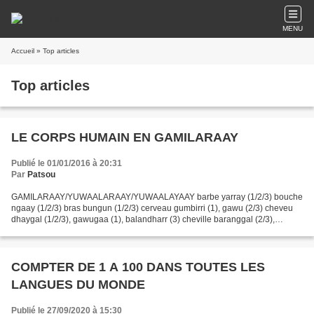
MENU
Accueil
» Top articles
Top articles
LE CORPS HUMAIN EN GAMILARAAY
Publié le 01/01/2016 à 20:31
Par
Patsou
GAMILARAAY/YUWAALARAAY/YUWAALAYAAY barbe yarray (1/2/3) bouche
ngaay (1/2/3) bras bungun (1/2/3) cerveau gumbirri (1), gawu (2/3) cheveu
dhaygal (1/2/3), gawugaa (1), balandharr (3) cheville baranggal (2/3),
ngawurr (1/3) cil ngudjiin (2/3) coeur gii...
COMPTER DE 1 A 100 DANS TOUTES LES
LANGUES DU MONDE
Publié le 27/09/2020 à 15:30