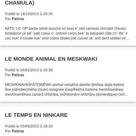
CHAMULA)
Publié le 14/10/2015 à 20:30
Par
Patsou
BATS՚ I K՚ OP barbe isimil bouche eil bras k՚ obil cerveau chinabil cheveu
tsotsiljolal cil xik՚ satil coeur o՚ ontonil corps bek՚ ta takupalil côte ch՚ ilte՚ il
cou nuk՚ il coude xuk՚ umil crâne sbakil jolil cuisse sk՚ unil dent sbakel eil
doigt ni՚...
LE MONDE ANIMAL EN MESKWAKI
Publié le 26/02/2015 à 20:38
Par
Patsou
MESHKWAHKÎHÂTOWÊWA animal owiyêha abeille âmôwa aigle ketiwa
âne mâmâkeshêha (mule) araignée êsapîhkêha baleine meshînamêwa,
meshînamêkwa canard shîshîpa, môhkomâni-shîshîpa (domestique) cerf
ayâpêwa chameau mêkwisikîha chat kâshôha cheval nêkatôkashêha...
LE TEMPS EN NINKARE
Publié le 05/08/2015 à 18:30
Par
Patsou