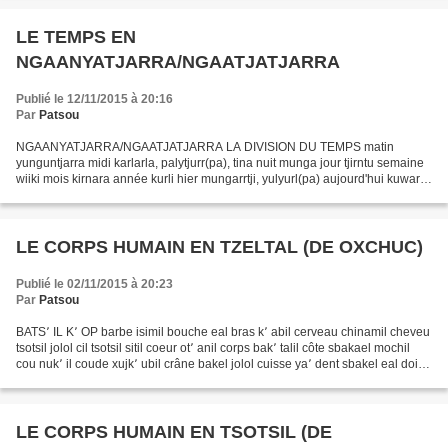
LE TEMPS EN
NGAANYATJARRA/NGAATJATJARRA
Publié le 12/11/2015 à 20:16
Par
Patsou
NGAANYATJARRA/NGAATJATJARRA LA DIVISION DU TEMPS matin
yunguntjarra midi karlarla, palytjurr(pa), tina nuit munga jour tjirntu semaine
wiiki mois kirnara année kurli hier mungarrtji, yulyurl(pa) aujourd'hui kuwarri,
kuwarrinya, walykunya demain tjirntungka,...
LE CORPS HUMAIN EN TZELTAL (DE OXCHUC)
Publié le 02/11/2015 à 20:23
Par
Patsou
BATS՚ IL K՚ OP barbe isimil bouche eal bras k՚ abil cerveau chinamil cheveu
tsotsil jolol cil tsotsil sitil coeur ot՚ anil corps bak՚ talil côte sbakael mochil
cou nuk՚ il coude xujk՚ ubil crâne bakel jolol cuisse ya՚ dent sbakel eal doigt
sbik՚ tal k՚...
LE CORPS HUMAIN EN TSOTSIL (DE