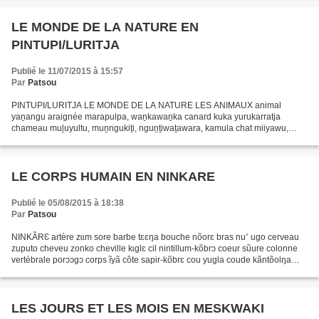
LE MONDE DE LA NATURE EN
PINTUPI/LURITJA
Publié le 11/07/2015 à 15:57
Par
Patsou
PINTUPI/LURITJA LE MONDE DE LA NATURE LES ANIMAUX animal
yaṉangu araignée marapulpa, waṉkawaṉka canard kuka yurukarratja
chameau muḻuyultu, muṉngukiṯi, nguṉṯiwaṯawara, kamula chat miiyawu,
ngaya, nyumpunypa, puutji cheval naanytja, timana chien papa,...
LE CORPS HUMAIN EN NINKARE
Publié le 05/08/2015 à 18:38
Par
Patsou
NINKÃRƐ artère zɩɩm sore barbe tɛɛŋa bouche nõorɛ bras nu՚ ugo cerveau
zuputo cheveu zonko cheville kɩglɛ cil nintillum-kõbrɔ coeur sũure colonne
vertébrale porɔɔgɔ corps ĩyã côte sapir-kõbrɛ cou yugla coude kãntõolŋa
crâne zuwaŋrɛ cuisse gere dent yẽnnɛ...
LES JOURS ET LES MOIS EN MESKWAKI