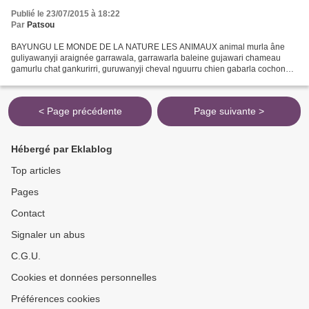
Publié le 23/07/2015 à 18:22
Par
Patsou
BAYUNGU LE MONDE DE LA NATURE LES ANIMAUX animal murla âne
guliyawanyji araignée garrawala, garrawarla baleine gujawari chameau
gamurlu chat gankurirri, guruwanyji cheval nguurru chien gabarla cochon
warulhamarda crabe mindirra, mirritha fourmi nyabarra...
< Page précédente
Page suivante >
Hébergé par Eklablog
Top articles
Pages
Contact
Signaler un abus
C.G.U.
Cookies et données personnelles
Préférences cookies