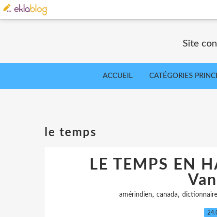
Site co
ACCUEIL
CATÉGORIES PRINC
le temps
LE TEMPS EN H
Van
,
,
amérindien
canada
dictionnair
24.