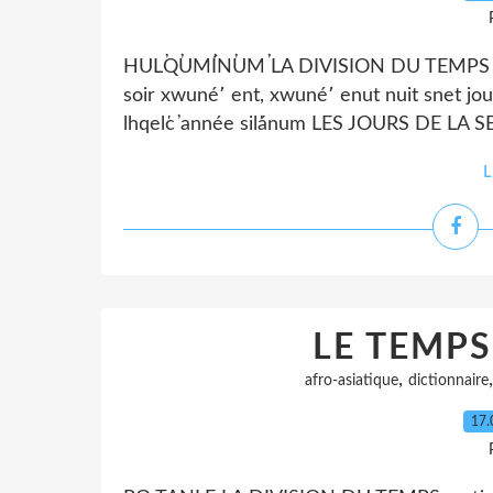
HUL̓Q̓UM̓ÍN̓UM̓ LA DIVISION DU TEMPS mati
soir xwuné՚ ent, xwuné՚ enut nuit snet jou
lhqel̕c̓ année sil̕ánum LES JOURS DE LA S
L
LE TEMPS
,
afro-asiatique
dictionnaire
17.