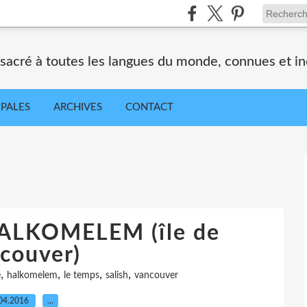
nsacré à toutes les langues du monde, connues et i
IPALES
ARCHIVES
CONTACT
ALKOMELEM (île de
couver)
,
,
,
,
e
halkomelem
le temps
salish
vancouver
04.2016
…