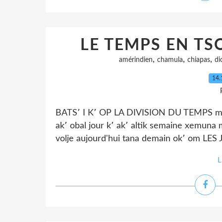
LE TEMPS EN TS
,
,
,
amérindien
chamula
chiapas
di
14.
BATS՚ I K՚ OP LA DIVISION DU TEMPS matin s
ak՚ obal jour k՚ ak՚ altik semaine xemuna 
volje aujourd'hui tana demain ok՚ om LES
L