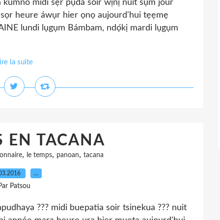
no midi sẹ́r pụda soir wịnị nuit sụm jour
e sọr heure áwụr hier ọnọ aujourd'hui tẹẹmẹ
INE lundi lụgụm Bámbam, ndọ́kị mardi lụgụm
ire la suite
S EN TACANA
,
,
,
ionnaire
le temps
panoan
tacana
03.2016
…
Par Patsou
haya ??? midi buepatia soir tsinekua ??? nuit