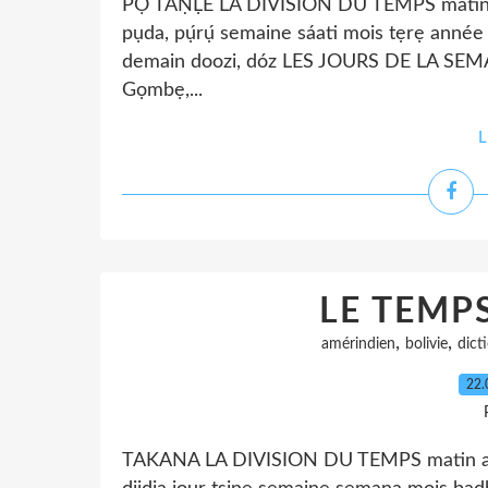
PỌ TAṆḶE LA DIVISION DU TEMPS matin kúm
pụda, pụ́rụ́ semaine sáati mois tẹrẹ anné
demain doozi, dóz LES JOURS DE LA SEMA
Gọmbẹ,...
L
LE TEMP
,
,
amérindien
bolivie
dict
22.
TAKANA LA DIVISION DU TEMPS matin apud