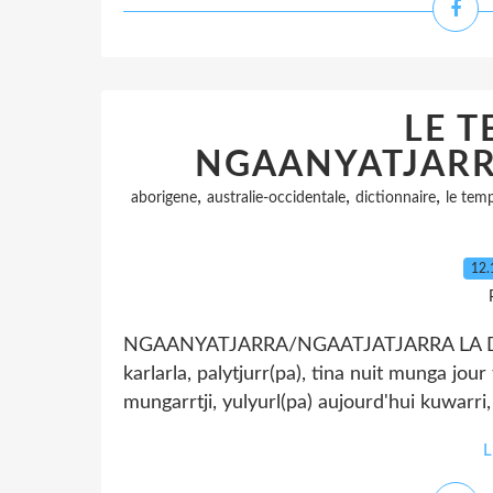
LE T
NGAANYATJARR
,
,
,
aborigene
australie-occidentale
dictionnaire
le tem
12.
NGAANYATJARRA/NGAATJATJARRA LA DIV
karlarla, palytjurr(pa), tina nuit munga jour
mungarrtji, yulyurl(pa) aujourd'hui kuwarri
L