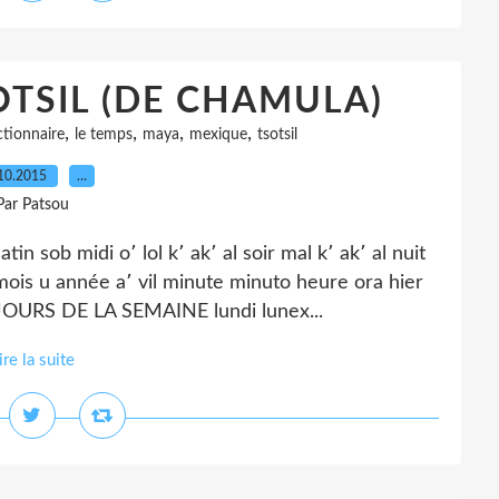
OTSIL (DE CHAMULA)
,
,
,
,
ctionnaire
le temps
maya
mexique
tsotsil
10.2015
…
Par Patsou
ob midi o՚ lol k՚ ak՚ al soir mal k՚ ak՚ al nuit
mois u année a՚ vil minute minuto heure ora hier
 JOURS DE LA SEMAINE lundi lunex...
ire la suite