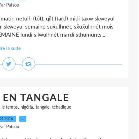
Par Patsou
n netulh (tôt), q̓ilt (tard) midi taxw skweyul
r skweyul semaine sux̌ulhnét, sx̌ux̌ulhnét mois
EMAINE lundi sil̕wulhnét mardi sthumunts...
ire la suite
 EN TANGALE
,
,
,
,
le temps
nigéria
tangale
tchadique
04.2016
…
Par Patsou