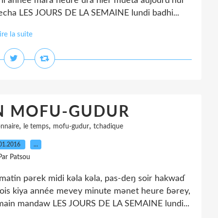
dhi année mara heure ura hier mueta aujourd'hui
echa LES JOURS DE LA SEMAINE lundi badhi...
ire la suite
EN MOFU-GUDUR
,
,
,
onnaire
le temps
mofu-gudur
tchadique
01.2016
…
Par Patsou
 pərek midi kəla kəla, pas-deŋ soir hakwaɗ
mois kiya année mevey minute mənet heure ɓərey,
demain mandaw LES JOURS DE LA SEMAINE lundi...