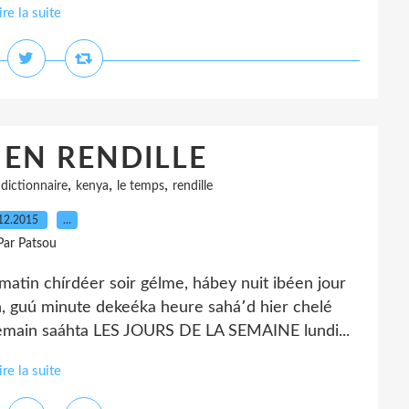
ire la suite
 EN RENDILLE
,
,
,
,
dictionnaire
kenya
le temps
rendille
12.2015
…
Par Patsou
in chírdéer soir gélme, hábey nuit ibéen jour
, guú minute dekeéka heure sahá՚d hier chelé
demain saáhta LES JOURS DE LA SEMAINE lundi...
ire la suite