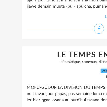
djidja jour tsine semaine semana mois ba
jiawe demain mueta -pu - apuicha, puman
L
LE TEMPS 
,
,
afroasiatique
cameroun
dicti
26.
MOFU-GUDUR LA DIVISION DU TEMPS matin
nuit tavaɗ jour papas, pas semaine luma 
ler hier ŋgaa kwana aujourd'hui tasana 