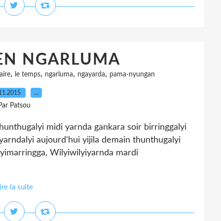
 EN NGARLUMA
,
,
,
,
aire
le temps
ngarluma
ngayarda
pama-nyungan
11.2015
…
Par Patsou
galyi midi yarnda gankara soir birringgalyi
yarndalyi aujourd'hui yijila demain thunthugalyi
imarringga, Wilyiwilyiyarnda mardi
ire la suite