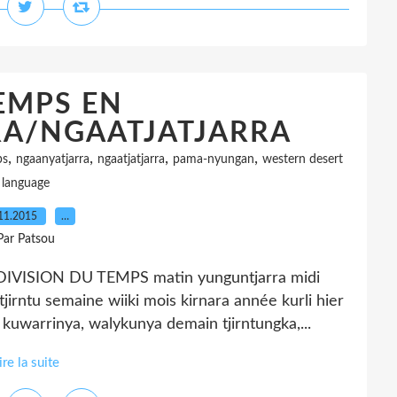
EMPS EN
A/NGAATJATJARRA
,
,
,
,
ps
ngaanyatjarra
ngaatjatjarra
pama-nyungan
western desert
language
11.2015
…
Par Patsou
ISION DU TEMPS matin yunguntjarra midi
 tjirntu semaine wiiki mois kirnara année kurli hier
, kuwarrinya, walykunya demain tjirntungka,...
ire la suite