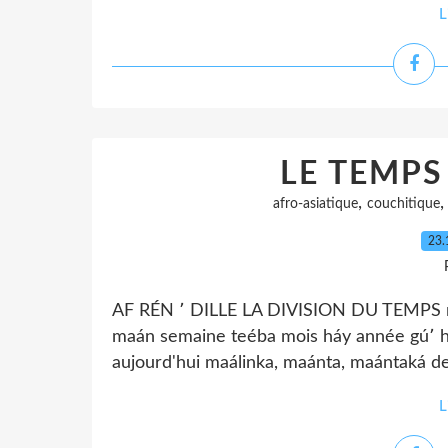
L
LE TEMPS
,
afro-asiatique
couchitique
23.
AF RÉN ՚ DILLE LA DIVISION DU TEMPS mat
maán semaine teéba mois háy année gú՚ h
aujourd'hui maálinka, maánta, maántaká 
L