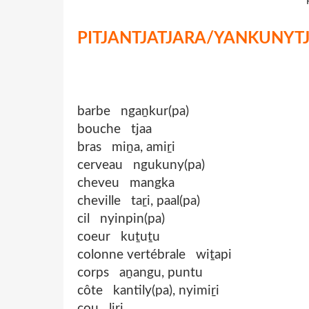
PITJANTJATJARA/YANKUNYT
barbe ngaṉkur(pa)
bouche tjaa
bras miṉa, amiṟi
cerveau ngukuny(pa)
cheveu mangka
cheville taṟi, paal(pa)
cil nyinpin(pa)
coeur kuṯuṯu
colonne vertébrale wiṯapi
corps aṉangu, puntu
côte kantily(pa), nyimiṟi
cou liri