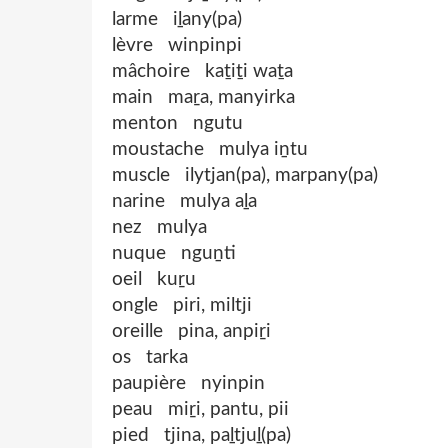
larme iḻany(pa)
lèvre winpinpi
mâchoire kaṯiṯi waṯa
main maṟa, manyirka
menton ngutu
moustache mulya iṉtu
muscle ilytjan(pa), marpany(pa)
narine mulya aḻa
nez mulya
nuque nguṉti
oeil kuṟu
ongle piri, miltji
oreille pina, anpiṟi
os tarka
paupière nyinpin
peau miṟi, pantu, pii
pied tjina, paḻtjuḻ(pa)