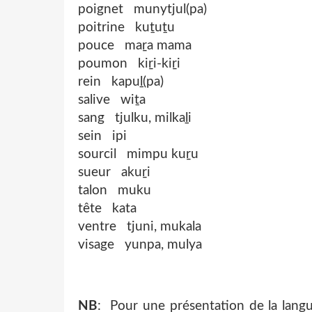
poignet munytjul(pa)
poitrine kuṯuṯu
pouce maṟa mama
poumon kiṟi-kiṟi
rein kapuḻ(pa)
salive wiṯa
sang tjulku, milkaḻi
sein ipi
sourcil mimpu kuṟu
sueur akuṟi
talon muku
tête kata
ventre tjuni, mukala
visage yunpa, mulya
NB
: Pour une présentation de la langue