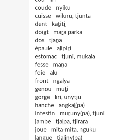
coude nyiku
cuisse wiluru, tjunta
dent kaṯit̠i
doigt maṟa parka
dos tjaṉa
épaule aḻipiṟi
estomac tjuni, mukala
fesse maṉa
foie alu
front ngalya
genou muṯi
gorge liri, unytju
hanche angkaḻ(pa)
intestin muṟuny(pa), tjuni
jambe tjaḻpa, tjiraṟa
joue mita-mita, nguku
langue tjaḻiny(pa)