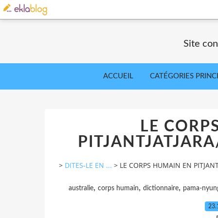
Site co
ACCUEIL
CATÉGORIES PRINC
LE CORP
PITJANTJATJAR
>
DITES-LE EN ...
>
LE CORPS HUMAIN EN PITJAN
,
,
,
australie
corps humain
dictionnaire
pama-nyun
23.