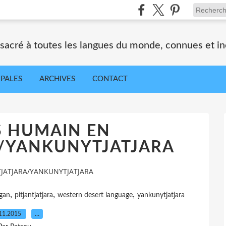
nsacré à toutes les langues du monde, connues et i
IPALES
ARCHIVES
CONTACT
S HUMAIN EN
A/YANKUNYTJATJARA
TJATJARA/YANKUNYTJATJARA
,
,
,
gan
pitjantjatjara
western desert language
yankunytjatjara
11.2015
…