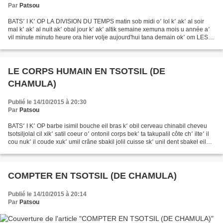
Par
Patsou
BATS՚ I K՚ OP LA DIVISION DU TEMPS matin sob midi o՚ lol k՚ ak՚ al soir
mal k՚ ak՚ al nuit ak՚ obal jour k՚ ak՚ altik semaine xemuna mois u année a՚
vil minute minuto heure ora hier volje aujourd'hui tana demain ok՚ om LES
JOURS DE LA SEMAINE lundi lunex...
LE CORPS HUMAIN EN TSOTSIL (DE
CHAMULA)
Publié le 14/10/2015 à 20:30
Par
Patsou
BATS՚ I K՚ OP barbe isimil bouche eil bras k՚ obil cerveau chinabil cheveu
tsotsiljolal cil xik՚ satil coeur o՚ ontonil corps bek՚ ta takupalil côte ch՚ ilte՚ il
cou nuk՚ il coude xuk՚ umil crâne sbakil jolil cuisse sk՚ unil dent sbakel eil
doigt ni՚...
COMPTER EN TSOTSIL (DE CHAMULA)
Publié le 14/10/2015 à 20:14
Par
Patsou