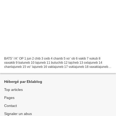
BATS՚ I K՚ OP 1 jun 2 chib 3 oxib 4 chanib 5 vo՚ ob 6 vakib 7 vukub 8
vaxakib 9 baluneb 10 lajuneb 11 buluchib 12 lajcheb 13 oxlajuneb 14
chanlajuneb 15 vo՚ lajuneb 16 vaklajuneb 17 vuklajuneb 18 vaxaklajuneb
19 balunlajuneb 20 jtob 21 jun xcha՚ vinik...
Hébergé par Eklablog
Top articles
Pages
Contact
Signaler un abus