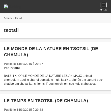
MENU
Accueil
» tsotsil
tsotsil
LE MONDE DE LA NATURE EN TSOTSIL (DE
CHAMULA)
Publié le 14/10/2015 à 20:47
Par
Patsou
BATS՚ I K՚ OP LE MONDE DE LA NATURE LES ANIMAUX animal
chonbolom abeille chanul pom aigle muk՚ ta xik araignée om canard pech՚
chat bolom cheval ka՚ chien ts՚ i՚ cochon chitom coq kots crabe xyox
crapaud pok՚ ok՚ écureuil chuch escargot t՚ ot՚ fourmi...
LE TEMPS EN TSOTSIL (DE CHAMULA)
Publié le 14/10/2015 à 20:38