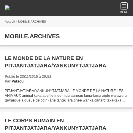
MENU
Accueil
» MOBILE.ARCHIVES
MOBILE.ARCHIVES
LE MONDE DE LA NATURE EN
PITJANTJATJARA/YANKUNYTJATJARA
Publié le 23/11/2015 à 20:52
Par
Patsou
PITJANTJATJARA/YANKUNYTJATJARA LE MONDE DE LA NATURE LES
ANIMAUX animal kuka abeille muu-muu agneau lama-lama aigle waḻawuru
(pyrargue à queue de coin) âne tangki araignée waṉka canard taka-taka
chameau auru, kamula, tika-tika chat mulku, ngaya, putji...
LE CORPS HUMAIN EN
PITJANTJATJARA/YANKUNYTJATJARA