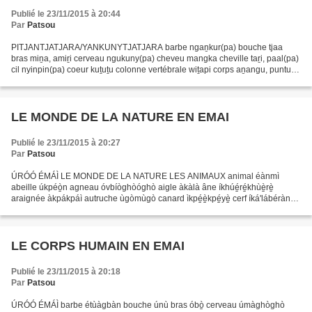
Publié le 23/11/2015 à 20:44
Par
Patsou
PITJANTJATJARA/YANKUNYTJATJARA barbe ngaṉkur(pa) bouche tjaa
bras miṉa, amiṟi cerveau ngukuny(pa) cheveu mangka cheville taṟi, paal(pa)
cil nyinpin(pa) coeur kuṯuṯu colonne vertébrale wiṯapi corps aṉangu, puntu
côte kantily(pa), nyimiṟi cou liri coude...
LE MONDE DE LA NATURE EN EMAI
Publié le 23/11/2015 à 20:27
Par
Patsou
ÚRÓÓ ÉMÁÌ LE MONDE DE LA NATURE LES ANIMAUX animal éànmì
abeille úkpéò̠n agneau óvbíòghòóghò aigle àkàlà âne íkhúé̠ré̠khùè̠rè̠
araignée àkpákpáì autruche ùgòmùgò canard ìkpé̠è̠kpé̠yè̠ cerf íká'lábéràn
chat òlógbògò cheval è̠sí chèvre é̠wè chien áwà cochon...
LE CORPS HUMAIN EN EMAI
Publié le 23/11/2015 à 20:18
Par
Patsou
ÚRÓÓ ÉMÁÌ barbe étùàgbàn bouche únù bras óbò̠ cerveau úmàghòghò