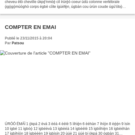
cheveu étò cheville úkpé̠'nmòè̠ cil írúrè̠ò coeur ùdù colonne vertébrale
ó̠gò̠gó̠mùòghò corps égbè côte ígùèfè̠n, úgbàn cou ùrùn coude úgú'óbò̱
crâne àghòghò cuisse ísà'kóòè̱ dent àkò̱n doigt...
COMPTER EN EMAI
Publié le 23/11/2015 à 20:04
Par
Patsou
ÚRÓÓ ÉMÁÌ 1 ò̠kpá 2 èvá 3 èéà 4 èélè 5 ìíhìè̠n 6 èéhàn 7 ìhíó̱n 8 èé̱é̱n 9 ìsín
10 ìgbé 11 ìgbóó̱ 12 ìgbéèvà 13 ìgbèéà 14 ìgbèélè 15 ìgbìíhìè̱n 16 ìgbèéhàn
17 ìgbìhíó̱n 18 ìgbèé̱é̱n 19 ìgbìsín 20 ùúè 21 ùúè bí ò̠kpá 30 ó̱gbàn 31