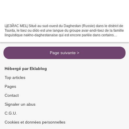
ЦЕЗЙАС МЕЦ Situé au sud-ouest du Daghestan (Russie) dans le district de
Tsunta, le tsez ou dido est une langue du groupe avar-andi-tsez de la famille
linguistique nakho-daghestanaise qui est encore parlée dans certains
villages bien qu'elle soit en déclin...
Page suivante >
Hébergé par Eklablog
Top articles
Pages
Contact
Signaler un abus
C.G.U.
Cookies et données personnelles