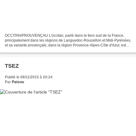
OCCITAN/PROUVENÇAU L'occitan, parlé dans le tiers sud de la France,
principalement dans les régions de Languedoc-Roussillon et Midi-Pyrénées,
et sa variante provençale, dans la région Provence-Alpes-Côte d'Azur, est
une langue romane de la famille indo-européenne...
TSEZ
Publié le 08/11/2015 à 20:24
Par
Patsou