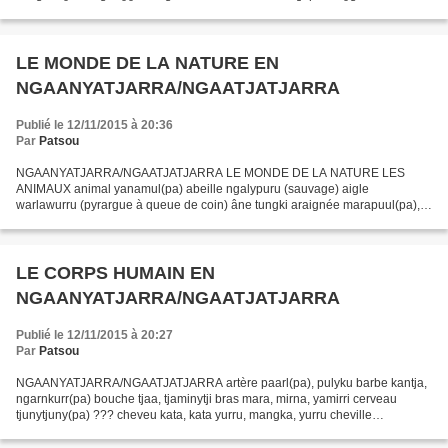
ó̱gbàn bí ò̠kpá 40 ègbò̱èvá...
LE MONDE DE LA NATURE EN
NGAANYATJARRA/NGAATJATJARRA
Publié le 12/11/2015 à 20:36
Par
Patsou
NGAANYATJARRA/NGAATJATJARRA LE MONDE DE LA NATURE LES
ANIMAUX animal yanamul(pa) abeille ngalypuru (sauvage) aigle
warlawurru (pyrargue à queue de coin) âne tungki araignée marapuul(pa),
warnka chameau kamurl(pa), papanarra chat kurninka, nyurlpa, parrtjarta...
LE CORPS HUMAIN EN
NGAANYATJARRA/NGAATJATJARRA
Publié le 12/11/2015 à 20:27
Par
Patsou
NGAANYATJARRA/NGAATJATJARRA artère paarl(pa), pulyku barbe kantja,
ngarnkurr(pa) bouche tjaa, tjaminytji bras mara, mirna, yamirri cerveau
tjunytjuny(pa) ??? cheveu kata, kata yurru, mangka, yurru cheville
karrtjul(pa), tari, walapara, warungantjil(pa)...