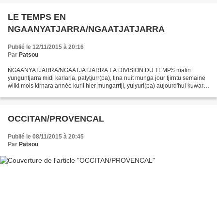
LE TEMPS EN
NGAANYATJARRA/NGAATJATJARRA
Publié le 12/11/2015 à 20:16
Par
Patsou
NGAANYATJARRA/NGAATJATJARRA LA DIVISION DU TEMPS matin
yunguntjarra midi karlarla, palytjurr(pa), tina nuit munga jour tjirntu semaine
wiiki mois kirnara année kurli hier mungarrtji, yulyurl(pa) aujourd'hui kuwarri,
kuwarrinya, walykunya demain tjirntungka,...
OCCITAN/PROVENCAL
Publié le 08/11/2015 à 20:45
Par
Patsou