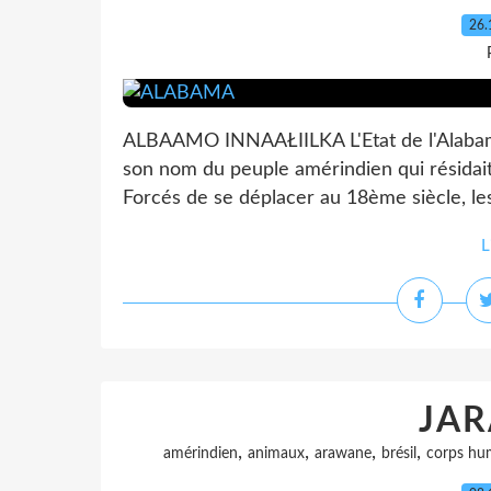
26.
ALBAAMO INNAAŁIILKA L'Etat de l'Alabama e
son nom du peuple amérindien qui résidait 
Forcés de se déplacer au 18ème siècle, les
L
JA
,
,
,
,
amérindien
animaux
arawane
brésil
corps hu