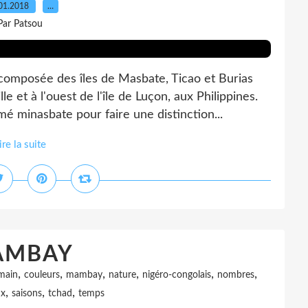
01.2018
…
Par Patsou
mposée des îles de Masbate, Ticao et Burias
e et à l'ouest de l'île de Luçon, aux Philippines.
 minasbate pour faire une distinction...
ire la suite
AMBAY
,
,
,
,
,
,
main
couleurs
mambay
nature
nigéro-congolais
nombres
,
,
,
ux
saisons
tchad
temps