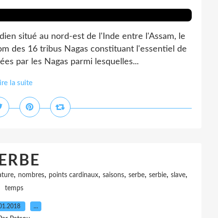
n situé au nord-est de l'Inde entre l'Assam, le
om des 16 tribus Nagas constituant l'essentiel de
ées par les Nagas parmi lesquelles...
ire la suite
ERBE
,
,
,
,
,
,
,
ature
nombres
points cardinaux
saisons
serbe
serbie
slave
temps
01.2018
…