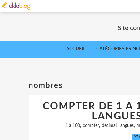
Site co
ACCUEIL
CATÉGORIES PRINC
nombres
COMPTER DE 1 A 
LANGUE
,
,
,
,
1 à 100
compter
décimal
langues
m
27.