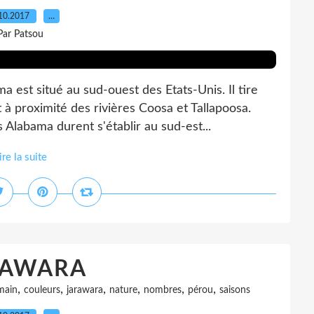
10.2017
…
Par Patsou
st situé au sud-ouest des Etats-Unis. Il tire
à proximité des rivières Coosa et Tallapoosa.
 Alabama durent s'établir au sud-est...
ire la suite
RAWARA
,
,
,
,
,
,
main
couleurs
jarawara
nature
nombres
pérou
saisons