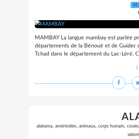
24.
MAMBAY La langue mambay est parlée pri
départements de la Bénoué et de Guider d
Tchad dans le département du Lac-Léré. Cett
L
AL
,
,
,
,
alabama
amérindien
animaux
corps humain
couleu
saiso