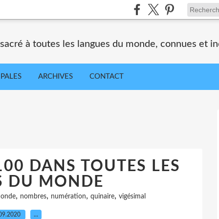
nsacré à toutes les langues du monde, connues et i
IPALES
ARCHIVES
CONTACT
100 DANS TOUTES LES
S DU MONDE
,
,
,
,
onde
nombres
numération
quinaire
vigésimal
09.2020
…