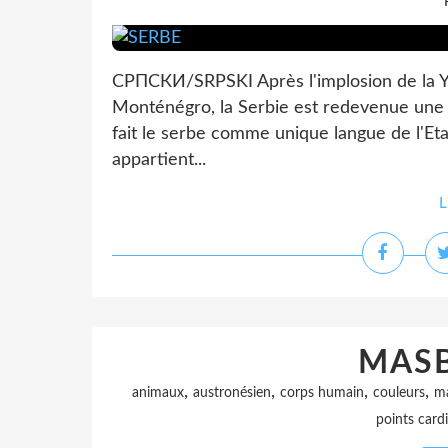
СРПСКИ/SRPSKI Après l'implosion de la Yo
Monténégro, la Serbie est redevenue une 
fait le serbe comme unique langue de l'Eta
appartient...
L
MAS
,
,
,
,
animaux
austronésien
corps humain
couleurs
ma
points card