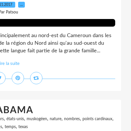
11.2017
…
Par Patsou
ncipalement au nord-est du Cameroun dans les
e la région du Nord ainsi qu'au sud-ouest du
e langue fait partie de la grande famille...
ire la suite
ABAMA
,
,
,
,
,
,
rs
états-unis
muskogéen
nature
nombres
points cardinaux
,
,
ns
temps
texas