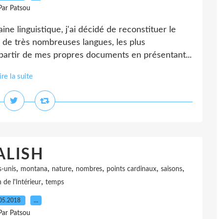
Par Patsou
ne linguistique, j'ai décidé de reconstituer le
de très nombreuses langues, les plus
artir de mes propres documents en présentant...
ire la suite
ALISH
,
,
,
,
,
,
s-unis
montana
nature
nombres
points cardinaux
saisons
,
h de l'Intérieur
temps
05.2018
…
Par Patsou