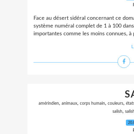
Face au désert sidéral concernant ce domai
système numéral complet de 1 à 100 dans 
importantes comme les moins connues, à p
L
S
,
,
,
,
amérindien
animaux
corps humain
couleurs
état
,
salish
salis
20.