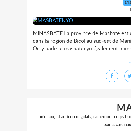
01.
MINASBATE La province de Masbate est co
dans la région de Bicol au sud-est de Manill
On y parle le masbatenyo également nommé
L
M
,
,
,
animaux
atlantico-congolais
cameroun
corps hu
points cardina