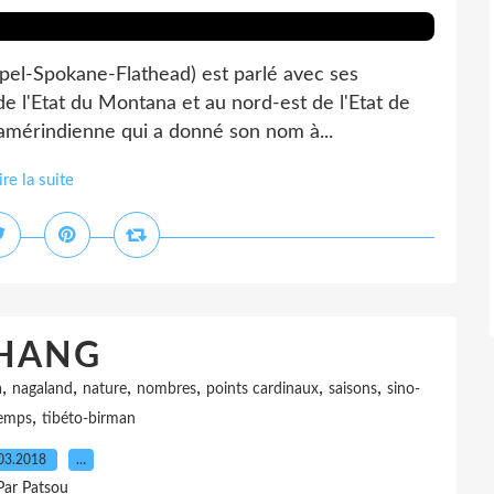
ispel-Spokane-Flathead) est parlé avec ses
de l'Etat du Montana et au nord-est de l'Etat de
amérindienne qui a donné son nom à...
ire la suite
HANG
,
,
,
,
,
,
a
nagaland
nature
nombres
points cardinaux
saisons
sino-
,
emps
tibéto-birman
03.2018
…
Par Patsou