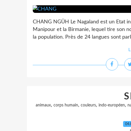
CHANG NGÜH Le Nagaland est un Etat indie
Manipour et la Birmanie, lequel tire son n
la population. Près de 24 langues sont parl
L
S
,
,
,
,
animaux
corps humain
couleurs
indo-européen
n
04.