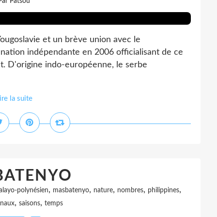
Par Patsou
ugoslavie et un brève union avec le
nation indépendante en 2006 officialisant de ce
t. D'origine indo-européenne, le serbe
ire la suite
BATENYO
,
,
,
,
,
layo-polynésien
masbatenyo
nature
nombres
philippines
,
,
inaux
saisons
temps