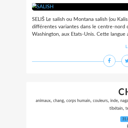
SELIŠ Le salish ou Montana salish (ou Kal
différentes variantes dans le centre-nord 
Washington, aux Etats-Unis. Cette langue 
L
C
,
,
,
,
,
animaux
chang
corps humain
couleurs
inde
nag
,
tibétain
t
31.