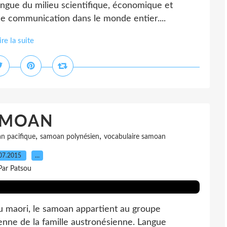
angue du milieu scientifique, économique et
 de communication dans le monde entier....
ire la suite
AMOAN
,
,
n pacifique
samoan polynésien
vocabulaire samoan
07.2015
…
Par Patsou
maori, le samoan appartient au groupe
enne de la famille austronésienne. Langue