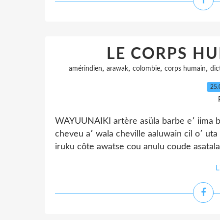
LE CORPS H
,
,
,
,
amérindien
arawak
colombie
corps humain
dic
25.
WAYUUNAIKI artère asüla barbe e՚ iima b
cheveu a՚ wala cheville aaluwain cil o՚ ut
iruku côte awatse cou anulu coude asatala c
L