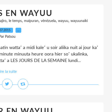
S EN WAYUU
,
,
,
,
,
ajiro
le temps
maipuran
vénézuela
wayuu
wayuunaiki
07.2015
…
Par Patsou
tta՚ a midi kale՚ u soir aliika nuit ai jour ka՚
inute minuuta heure oora hier so՚ ukalinka,
watta՚ a LES JOURS DE LA SEMAINE lundi...
ire la suite
R EN WAYUU