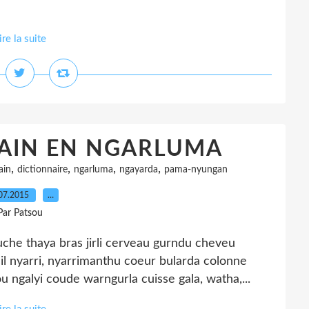
ire la suite
AIN EN NGARLUMA
,
,
,
,
ain
dictionnaire
ngarluma
ngayarda
pama-nyungan
07.2015
…
Par Patsou
thaya bras jirli cerveau gurndu cheveu
cil nyarri, nyarrimanthu coeur bularda colonne
u ngalyi coude warngurla cuisse gala, watha,...