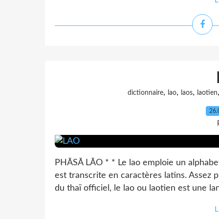
L
,
,
,
dictionnaire
lao
laos
laotien
26.
PHĀSĀ LĀO * * Le lao emploie un alphabet p
est transcrite en caractères latins. Assez 
du thaï officiel, le lao ou laotien est une l
L