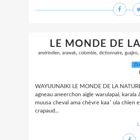
LE MONDE DE L
,
,
,
,
amérindien
arawak
colombie
dictionnaire
guajiro
25.
WAYUUNAIKI LE MONDE DE LA NATURE LE
agneau aneerchon aigle warulapai, karala 
muusa cheval ama chèvre kaa՚ ula chien er
crapaud...
L