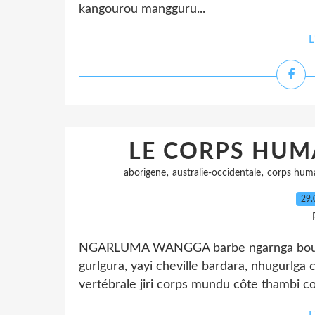
kangourou mangguru...
L
LE CORPS HUM
,
,
aborigene
australie-occidentale
corps hum
29.
NGARLUMA WANGGA barbe ngarnga bouche 
gurlgura, yayi cheville bardara, nhugurlga 
vertébrale jiri corps mundu côte thambi co