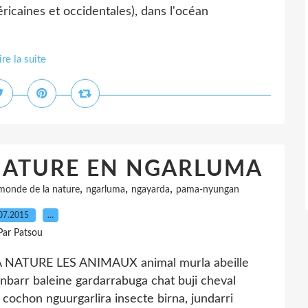
éricaines et occidentales), dans l'océan
ire la suite
NATURE EN NGARLUMA
,
,
,
monde de la nature
ngarluma
ngayarda
pama-nyungan
07.2015
…
Par Patsou
TURE LES ANIMAUX animal murla abeille
barr baleine gardarrabuga chat buji cheval
cochon nguurgarlira insecte birna, jundarri