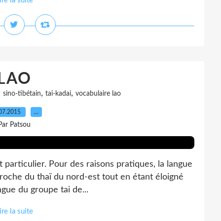
ire la suite
LAO
,
,
,
sino-tibétain
tai-kadai
vocabulaire lao
07.2015
…
Par Patsou
articulier. Pour des raisons pratiques, la langue
proche du thaï du nord-est tout en étant éloigné
angue du groupe tai de...
ire la suite