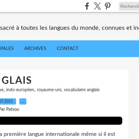
nsacré à toutes les langues du monde, connues et i
IPALES
ARCHIVES
CONTACT
GLAIS
,
,
,
ue
indo-européen
royaume-uni
vocabulaire anglais
07.2015
…
Par Patsou
a première langue internationale même si il est