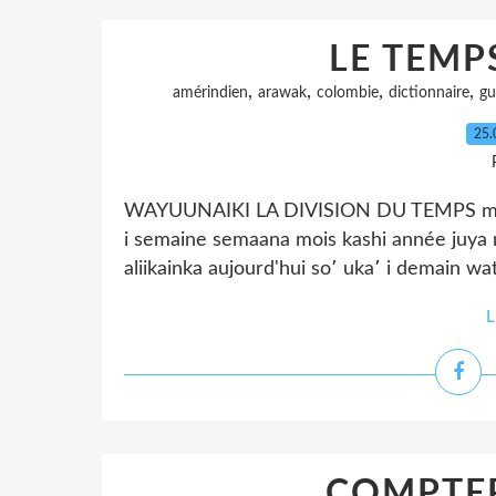
LE TEMP
,
,
,
,
amérindien
arawak
colombie
dictionnaire
gu
25.
WAYUUNAIKI LA DIVISION DU TEMPS matin wa
i semaine semaana mois kashi année juya m
aliikainka aujourd'hui so՚ uka՚ i demain 
L
COMPTE