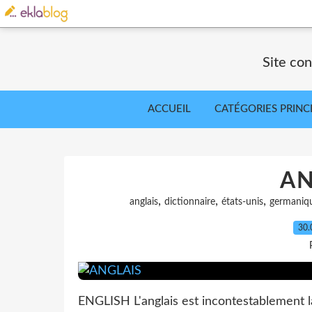
Site co
ACCUEIL
CATÉGORIES PRINC
AN
,
,
,
anglais
dictionnaire
états-unis
germaniq
30.
ENGLISH L'anglais est incontestablement l