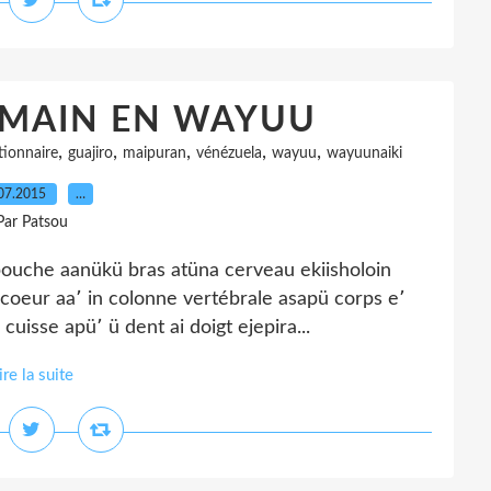
UMAIN EN WAYUU
,
,
,
,
,
tionnaire
guajiro
maipuran
vénézuela
wayuu
wayuunaiki
07.2015
…
Par Patsou
ouche aanükü bras atüna cerveau ekiisholoin
a coeur aa՚ in colonne vertébrale asapü corps e՚
uisse apü՚ ü dent ai doigt ejepira...
ire la suite