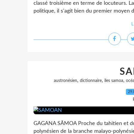
classé troisième en terme de locuteurs. L
politique, il s'agit bien du premier moyen
L
S
,
,
,
austronésien
dictionnaire
îles samoa
océa
29.
GAGANA SĀMOA Proche du tahitien et du 
polynésien de la branche malayo-polynési