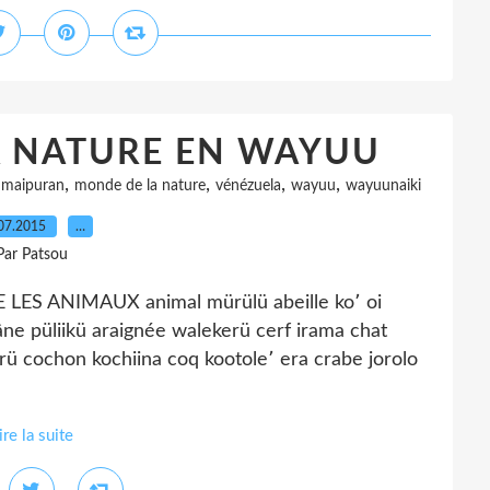
A NATURE EN WAYUU
,
,
,
,
,
maipuran
monde de la nature
vénézuela
wayuu
wayuunaiki
07.2015
…
Par Patsou
S ANIMAUX animal mürülü abeille ko՚ oi
âne püliikü araignée walekerü cerf irama chat
ü cochon kochiina coq kootole՚ era crabe jorolo
ire la suite