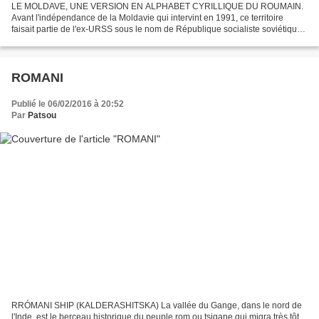
LE MOLDAVE, UNE VERSION EN ALPHABET CYRILLIQUE DU ROUMAIN.
Avant l'indépendance de la Moldavie qui intervint en 1991, ce territoire
faisait partie de l'ex-URSS sous le nom de République socialiste soviétique
de Moldavie. C'est donc pour des raisons politiques...
ROMANI
Publié le 06/02/2016 à 20:52
Par
Patsou
RRÓMANI SHIP (KALDERASHITSKA) La vallée du Gange, dans le nord de
l'Inde, est le berceau historique du peuple rom ou tsigane qui migra très tôt