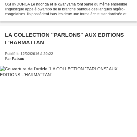
OSHINDONGA Le ndonga et le kwanyama font partie du même ensemble
linguistique appelé owambo de la branche bantoue des langues nigéro-
congolaises. Ils possèdent tous les deux une forme écrite standardisée et
sont enseignés depuis les années 90 dans les...
LA COLLECTION "PARLONS" AUX EDITIONS
L'HARMATTAN
Publié le 12/02/2016 à 20:22
Par
Patsou