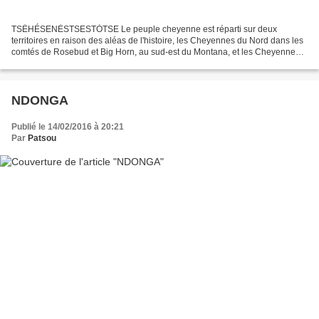
TSĖHÉSENĖSTSESTȮTSE Le peuple cheyenne est réparti sur deux
territoires en raison des aléas de l'histoire, les Cheyennes du Nord dans les
comtés de Rosebud et Big Horn, au sud-est du Montana, et les Cheyennes
du Sud qui partagent le même territoire que...
NDONGA
Publié le 14/02/2016 à 20:21
Par
Patsou