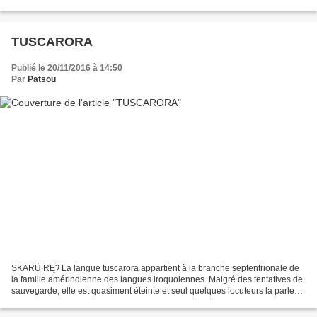
langue est menacée d'extinction en raison...
TUSCARORA
Publié le 20/11/2016 à 14:50
Par
Patsou
SKARÙ∙RĘʔ La langue tuscarora appartient à la branche septentrionale de
la famille amérindienne des langues iroquoiennes. Malgré des tentatives de
sauvegarde, elle est quasiment éteinte et seul quelques locuteurs la parlent
encore dans la réserve des...