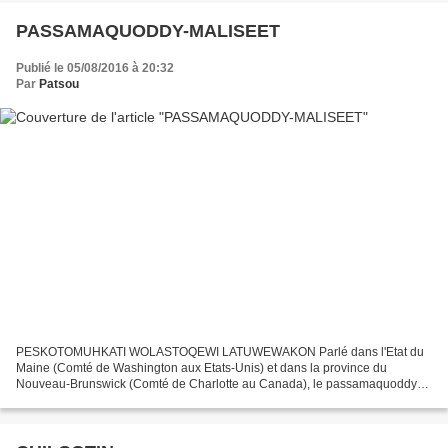
PASSAMAQUODDY-MALISEET
Publié le 05/08/2016 à 20:32
Par
Patsou
PESKOTOMUHKATI WOLASTOQEWI LATUWEWAKON Parlé dans l'Etat du
Maine (Comté de Washington aux Etats-Unis) et dans la province du
Nouveau-Brunswick (Comté de Charlotte au Canada), le passamaquoddy-
maliseet ou malécite-passamaquoddy, qui tire son nom des deux...