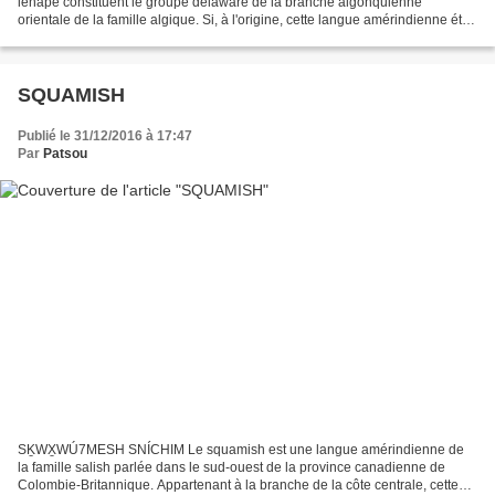
lenape constituent le groupe delaware de la branche algonquienne
orientale de la famille algique. Si, à l'origine, cette langue amérindienne était
parlée dans la région de Manhattan, aux...
SQUAMISH
Publié le 31/12/2016 à 17:47
Par
Patsou
SḴWX̱WÚ7MESH SNÍCHIM Le squamish est une langue amérindienne de
la famille salish parlée dans le sud-ouest de la province canadienne de
Colombie-Britannique. Appartenant à la branche de la côte centrale, cette