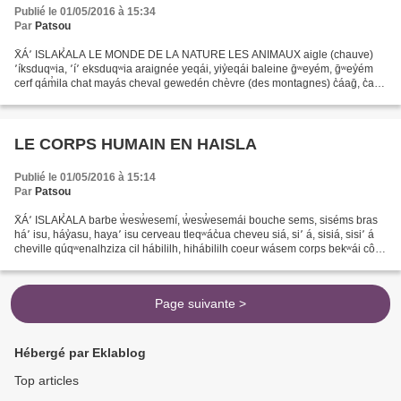
Publié le 01/05/2016 à 15:34
Par
Patsou
X̄Á՚ ISLAK̕ALA LE MONDE DE LA NATURE LES ANIMAUX aigle (chauve)
՚íksduqʷia, ՚í՚ eksduqʷia araignée yeqái, yiy̓eqái baleine ḡʷeyém, ḡʷey̓ém
cerf qám̓ila chat mayás cheval gewedén chèvre (des montagnes) c̓áaḡ, c̓aḡ
chien w̓ac̓, w̓áw̓ec̓ cochon gʷasán crabe...
LE CORPS HUMAIN EN HAISLA
Publié le 01/05/2016 à 15:14
Par
Patsou
X̄Á՚ ISLAK̕ALA barbe w̓esw̓esemí, w̓esw̓esemái bouche sems, siséms bras
há՚ isu, háy̓asu, haya՚ isu cerveau tleqʷác̓ua cheveu siá, si՚ á, sisiá, sisi՚ á
cheville qúqʷenalhziza cil hábililh, hihábililh coeur wásem corps bekʷái côte
xáka cou q̓úq̓ʷeni,...
Page suivante >
Hébergé par Eklablog
Top articles