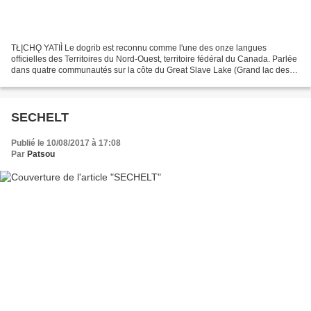
TŁĮCHǪ YATIÌ Le dogrib est reconnu comme l'une des onze langues
officielles des Territoires du Nord-Ouest, territoire fédéral du Canada. Parlée
dans quatre communautés sur la côte du Great Slave Lake (Grand lac des
Esclaves), Behchokö (la plus importante...
SECHELT
Publié le 10/08/2017 à 17:08
Par
Patsou