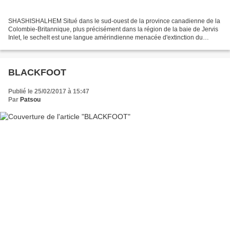
SHASHISHALHEM Situé dans le sud-ouest de la province canadienne de la
Colombie-Britannique, plus précisément dans la région de la baie de Jervis
Inlet, le sechelt est une langue amérindienne menacée d'extinction du
groupe dit salish de la côte de la famille...
BLACKFOOT
Publié le 25/02/2017 à 15:47
Par
Patsou