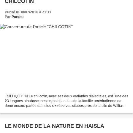
CHILCOTIN
Publié le 30/07/2016 à 21:11
Par
Patsou
TSILHQOT՚ IN Le chilcotin, avec ses deux variantes dialectales, est l'une des
23 langues athabascanes septentrionales de la famille amérindienne na-
dené encore parlée dans les six réserves situées près de la cité de Williams
Lake dans la région nommée...
LE MONDE DE LA NATURE EN HAISLA