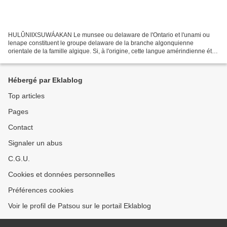
HULŬNIIXSUWÁAKAN Le munsee ou delaware de l'Ontario et l'unami ou
lenape constituent le groupe delaware de la branche algonquienne
orientale de la famille algique. Si, à l'origine, cette langue amérindienne était
parlée dans la région de Manhattan, aux...
Hébergé par Eklablog
Top articles
Pages
Contact
Signaler un abus
C.G.U.
Cookies et données personnelles
Préférences cookies
Voir le profil de Patsou sur le portail Eklablog