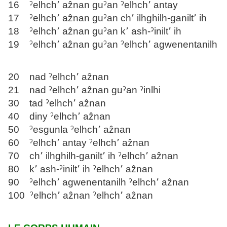
16 ˀelhch՚ aẑnan guˀan ˀelhch՚ antay
17 ˀelhch՚ aẑnan guˀan ch՚ ilhghilh-ganilt՚ ih
18 ˀelhch՚ aẑnan guˀan k՚ ash-ˀinilt՚ ih
19 ˀelhch՚ aẑnan guˀan ˀelhch՚ agwenentanilh
20 nad ˀelhch՚ aẑnan
21 nad ˀelhch՚ aẑnan guˀan ˀinlhi
30 tad ˀelhch՚ aẑnan
40 diny ˀelhch՚ aẑnan
50 ˀesgunla ˀelhch՚ aẑnan
60 ˀelhch՚ antay ˀelhch՚ aẑnan
70 ch՚ ilhghilh-ganilt՚ ih ˀelhch՚ aẑnan
80 k՚ ash-ˀinilt՚ ih ˀelhch՚ aẑnan
90 ˀelhch՚ agwenentanilh ˀelhch՚ aẑnan
100 ˀelhch՚ aẑnan ˀelhch՚ aẑnan