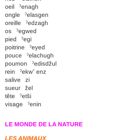
oeil ˀenagh
ongle ˀelasgen
oreille ˀedzagh
os ˀegwed
pied ˀegi
poitrine ˀeyed
pouce ˀelachugh
poumon ˀedisdẑul
rein ˀekw՚ enz
salive zi
sueur ẑel
tête ˀetŝi
visage ˀenin
LE MONDE DE LA NATURE
LES ANIMAUX