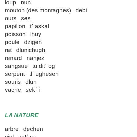
loup nun
mouton (des montagnes) debi
ours ses
papillon t՚ askal
poisson lhuy
poule dzigen
rat dlunichugh
renard nanjez
sangsue tu dit՚ og
serpent tl՚ ughesen
souris dlun
vache sek՚ i
LA NATURE
arbre dechen
ciel yat՚ ax