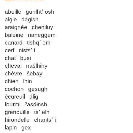
abeille gunlht՚ osh
aigle dagɨsh
araignée cheniluy
baleine naneggem
canard tishq՚ em
cerf nists՚ i
chat busi
cheval naŝlhiny
chèvre ŝebay
chien lhin
cochon gesugh
écureuil dlɨg
fourmi ˀasdɨnsh
grenouille ts՚ elh
hirondelle chants՚ i
lapin gex