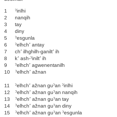
1 ˀinlhi
2 nanqih
3 tay
4 diny
5 ˀesgunla
6 ˀelhch՚ antay
7 ch՚ ilhghilh-ganilt՚ ih
8 k՚ ash-ˀinilt՚ ih
9 ˀelhch՚ agwenentanilh
10 ˀelhch՚ aẑnan
11 ˀelhch՚ aẑnan guˀan ˀinlhi
12 ˀelhch՚ aẑnan guˀan nanqih
13 ˀelhch՚ aẑnan guˀan tay
14 ˀelhch՚ aẑnan guˀan diny
15 ˀelhch՚ aẑnan guˀan ˀesgunla