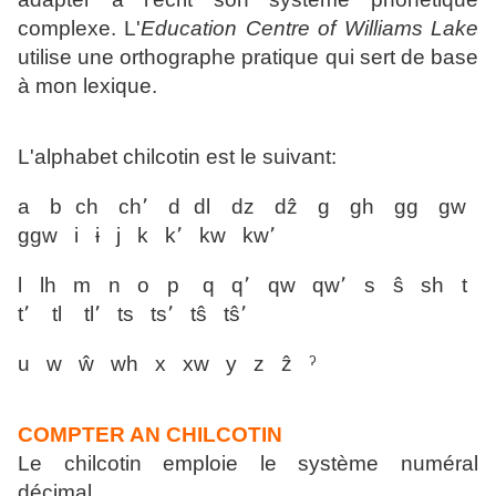
complexe. L'
Education Centre of Williams Lake
utilise une orthographe pratique qui sert de base
à mon lexique.
L'alphabet chilcotin est le suivant:
a b ch ch՚ d dl dz dẑ g gh gg gw
ggw i ɨ j k k՚ kw kw՚
l lh m n o p q q՚ qw qw՚ s ŝ sh t
t՚ tl tl՚ ts ts՚ tŝ tŝ՚
u w ŵ wh x xw y z ẑ ˀ
COMPTER AN CHILCOTIN
Le chilcotin emploie le système numéral
décimal.