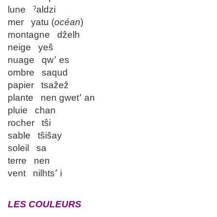
lune ˀaldzi
mer yatu (
océan
)
montagne dẑelh
neige yeŝ
nuage qw՚ es
ombre saqud
papier tsaẑeẑ
plante nen gwet՚ an
pluie chan
rocher tŝi
sable tŝiŝay
soleil sa
terre nen
vent nilhts՚ i
LES COULEURS