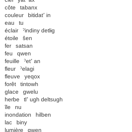
côte tabanx
couleur bitidat՚ in
eau tu
éclair ˀindiny detlɨg
étoile ŝen
fer satsan
feu qwen
feuille ˀet՚ an
fleur ˀelagi
fleuve yeqox
forêt tintowh
glace gwelu
herbe tl՚ ugh deltsugh
île nu
inondation hilben
lac biny
lumière qwen