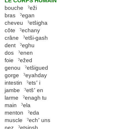
LE CORPS HUMAIN
bouche ˀeẑi
bras ˀegan
cheveu ˀetŝigha
côte ˀechany
crâne ˀetŝi-gash
dent ˀeghu
dos ˀenen
foie ˀeẑed
genou ˀetŝigued
gorge ˀeyahday
intestin ˀets՚ i
jambe ˀetŝ՚ en
larme ˀenagh tu
main ˀela
menton ˀeda
muscle ˀech՚ uns
nez ˀetsinsh