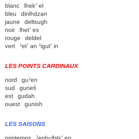
blanc lhek՚ el
bleu dinlhdzan
jaune deltsugh
noir lhet՚ es
rouge deldel
vert ˀet՚ an ˀigut՚ in
LES POINTS CARDINAUX
nord guˀen
sud guneŝ
est gudah
ouest gunish
LES SAISONS
printemps ˀeghulhts՚ en