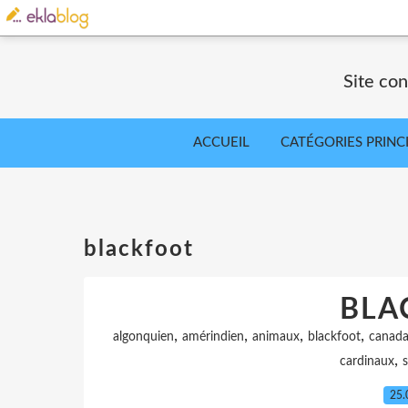
Site co
ACCUEIL
CATÉGORIES PRINC
blackfoot
BLA
,
,
,
,
algonquien
amérindien
animaux
blackfoot
canad
,
cardinaux
25.