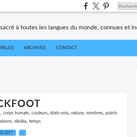
nsacré à toutes les langues du monde, connues et i
IPALES
ARCHIVES
CONTACT
CKFOOT
,
,
,
,
,
,
a
corps humain
couleurs
états-unis
nature
nombres
points
,
,
saisons
siksika
temps
02.2017
…