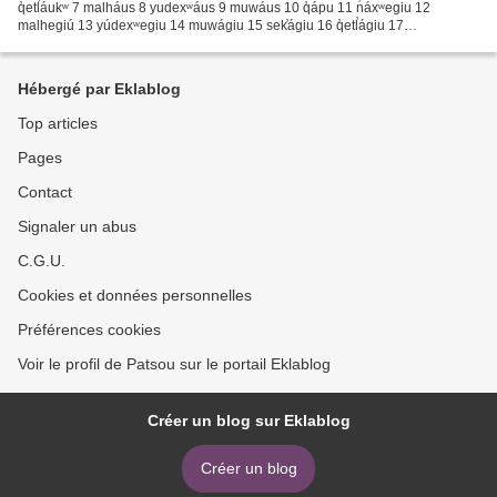
q̓etl̕áukʷ 7 malháus 8 yudexʷáus 9 muwáus 10 q̓ápu 11 n̓áxʷegiu 12
malhegiú 13 yúdexʷegiu 14 muwágiu 15 sek̕ágiu 16 q̓etl̕ágiu 17
malháusegiu 18 yudexʷáusegiu 19 muwáusegiu 20 m̓énceqʷ...
Hébergé par Eklablog
Top articles
Pages
Contact
Signaler un abus
C.G.U.
Cookies et données personnelles
Préférences cookies
Voir le profil de Patsou sur le portail Eklablog
Créer un blog sur Eklablog
Créer un blog