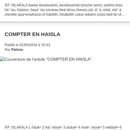
X̄Á՚ ISLAK̕ALA barbe w̓esw̓esemí, w̓esw̓esemái bouche sems, siséms bras
há՚ isu, háy̓asu, haya՚ isu cerveau tleqʷác̓ua cheveu siá, si՚ á, sisiá, sisi՚ á
cheville qúqʷenalhziza cil hábililh, hihábililh coeur wásem corps bekʷái côte
xáka cou q̓úq̓ʷeni,...
COMPTER EN HAISLA
Publié le 01/05/2016 à 15:01
Par
Patsou
X̄Á՚ ISLAK̕ALA 1 n̓áukʷ 2 má՚ elaukʷ 3 yúdukʷ 4 mukʷ, muukʷ 5 sek̕áukʷ 6