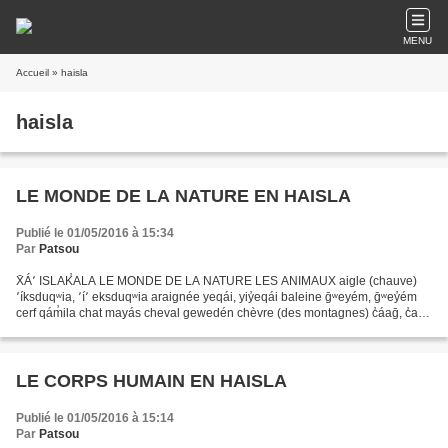
MENU
Accueil
» haisla
haisla
LE MONDE DE LA NATURE EN HAISLA
Publié le 01/05/2016 à 15:34
Par
Patsou
X̄Á՚ ISLAK̕ALA LE MONDE DE LA NATURE LES ANIMAUX aigle (chauve)
՚íksduqʷia, ՚í՚ eksduqʷia araignée yeqái, yiy̓eqái baleine ḡʷeyém, ḡʷey̓ém
cerf qám̓ila chat mayás cheval gewedén chèvre (des montagnes) c̓áaḡ, c̓aḡ
chien w̓ac̓, w̓áw̓ec̓ cochon gʷasán crabe...
LE CORPS HUMAIN EN HAISLA
Publié le 01/05/2016 à 15:14
Par
Patsou