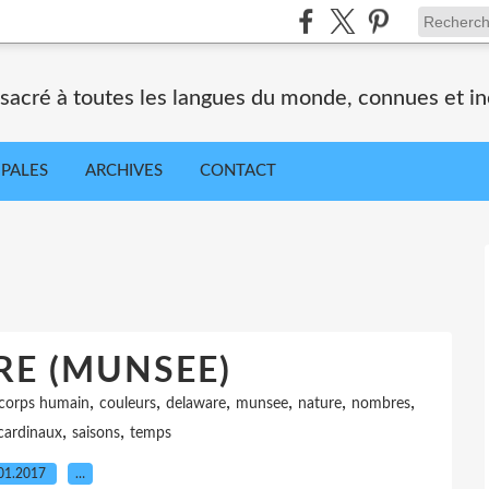
nsacré à toutes les langues du monde, connues et i
IPALES
ARCHIVES
CONTACT
E (MUNSEE)
,
,
,
,
,
,
corps humain
couleurs
delaware
munsee
nature
nombres
,
,
cardinaux
saisons
temps
01.2017
…