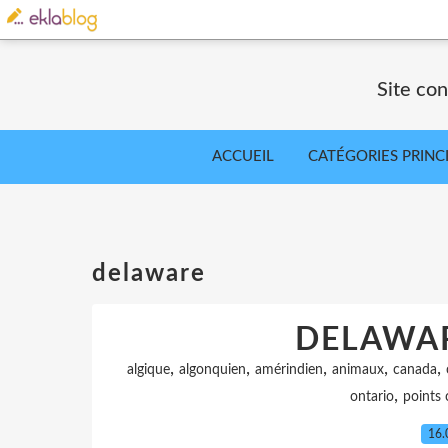
Site co
ACCUEIL
CATÉGORIES PRINC
delaware
DELAWAR
,
,
,
,
,
algique
algonquien
amérindien
animaux
canada
,
ontario
points 
16.