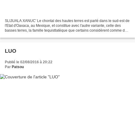
SLIJUALA XANUC' Le chontal des hautes terres est parlé dans le sud-est de
l'Etat d'Oaxaca, au Mexique, et constitue avec l'autre variante, celle des
basses terres, la famille tequistlatèque que certains considèrent comme des
langues isolées et que d'autres...
LUO
Publié le 02/08/2016 à 20:22
Par
Patsou