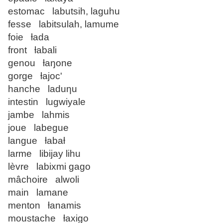
estomac labutsih, laguhu
fesse labitsulah, lamume
foie ƚada
front ƚabali
genou ƚaŋone
gorge ƚajoc'
hanche laduƞu
intestin lugwiyale
jambe lahmis
joue labegue
langue ƚabaƚ
larme libijay lihu
lèvre labixmi gago
mâchoire alwoli
main lamane
menton ƚanamis
moustache ƚaxigo