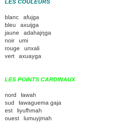
LES COULEURS
blanc afujga
bleu axuijga
jaune adahajƞga
noir umi
rouge unxali
vert axuayga
LES POINTS CARDINAUX
nord ƚawah
sud ƚawaguema gaja
est liyufhmah
ouest lumuyjmah