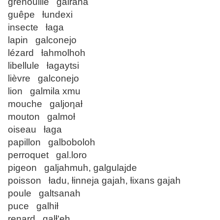
grenouille galrana
guêpe ƚundexi
insecte ƚaga
lapin galconejo
lézard ƚahmolhoh
libellule ƚagaytsi
lièvre galconejo
lion galmila xmu
mouche galjoƞaƚ
mouton galmoƚ
oiseau ƚaga
papillon galboboloh
perroquet gal.loro
pigeon galjahmuh, galgulajde
poisson ƚadu, ƚinneja gajah, ƚixans gajah
poule galtsanah
puce galhiƚ
renard galƚ'eh