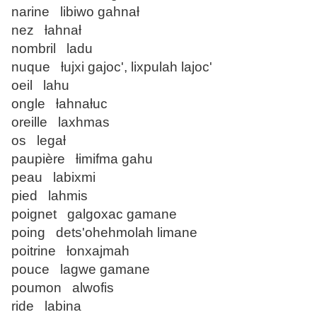
narine libiwo gahnaƚ
nez ƚahnaƚ
nombril ladu
nuque ƚujxi gajoc', lixpulah lajoc'
oeil lahu
ongle ƚahnaƚuc
oreille laxhmas
os legaƚ
paupière ƚimifma gahu
peau labixmi
pied lahmis
poignet galgoxac gamane
poing dets'ohehmolah limane
poitrine ƚonxajmah
pouce lagwe gamane
poumon alwofis
ride labina