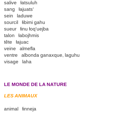
salive ƚatsuluh
sang ƚajuats'
sein laduwe
sourcil ƚibimi gahu
sueur ƚinu ƚoq'uejba
talon ƚabojhmis
tête ƚajuac
veine almefla
ventre albonda ganaxque, laguhu
visage laha
LE MONDE DE LA NATURE
LES ANIMAUX
animal ƚinneja