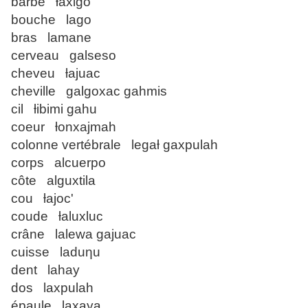
barbe ƚaxigo
bouche lago
bras lamane
cerveau galseso
cheveu ƚajuac
cheville galgoxac gahmis
cil ƚibimi gahu
coeur ƚonxajmah
colonne vertébrale legaƚ gaxpulah
corps alcuerpo
côte alguxtila
cou ƚajoc'
coude ƚaluxluc
crâne lalewa gajuac
cuisse laduƞu
dent lahay
dos laxpulah
épaule laxaya