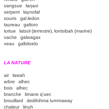
sangsue ƚaƞaxi
serpent ƚaynofaƚ
souris gal.ledon
taureau galtoro
tortue ƚatsoƚ (
terrestre
), ƚontsibah (
marine
)
vache galwagax
veau galbitselo
LA NATURE
air ƚawah
arbre alhec
bois alhec
branche limane q'uec
brouillard dedihihma lummaway
chaleur linuh