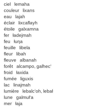
ciel lemaha
couleur lixans
eau lajah
éclair lixcaflayh
étoile galxamna
fer ƚadejmah
feu ƚuƞa
feuille libela
fleur libah
fleuve albanah
forêt alcampo, galhec'
froid ƚaxida
fumée liguxis
lac linajmah
lumière lebalc'oh, lebaƚ
lune galmuƚ'a
mer ƚaja