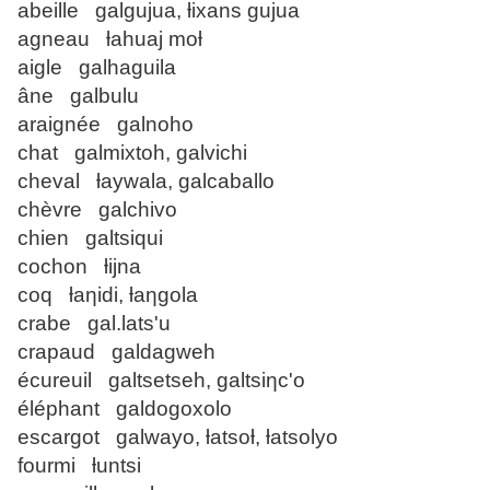
abeille galgujua, ƚixans gujua
agneau ƚahuaj moƚ
aigle galhaguila
âne galbulu
araignée galnoho
chat galmixtoh, galvichi
cheval ƚaywala, galcaballo
chèvre galchivo
chien galtsiqui
cochon ƚijna
coq ƚaƞidi, ƚaƞgola
crabe gal.lats'u
crapaud galdagweh
écureuil galtsetseh, galtsiƞc'o
éléphant galdogoxolo
escargot galwayo, ƚatsoƚ, ƚatsolyo
fourmi ƚuntsi