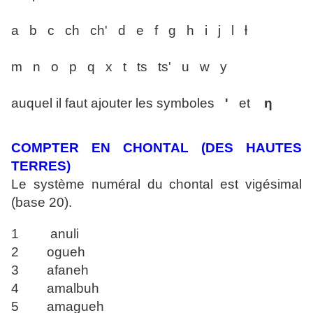
a b c ch ch' d e f g h i j l ƚ
m n o p q x t ts ts' u w y
auquel il faut ajouter les symboles
'
et
ƞ
COMPTER EN CHONTAL (DES HAUTES
TERRES)
Le système numéral du chontal est vigésimal
(base 20).
1 anuli
2 ogueh
3 afaneh
4 amalbuh
5 amagueh