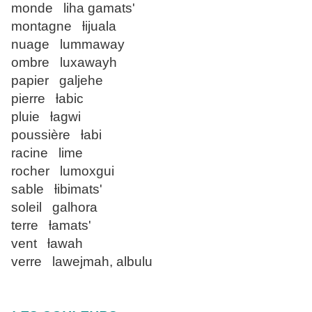
monde liha gamats'
montagne ƚijuala
nuage lummaway
ombre luxawayh
papier galjehe
pierre ƚabic
pluie ƚagwi
poussière ƚabi
racine lime
rocher lumoxgui
sable ƚibimats'
soleil galhora
terre ƚamats'
vent ƚawah
verre lawejmah, albulu