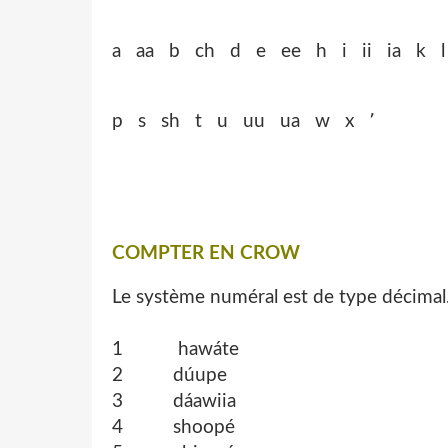
a aa b ch d e ee h i ii ia k
p s sh t u uu ua w x ՚
COMPTER EN CROW
Le système numéral est de type décimal
1 hawáte
2 dúupe
3 dáawiia
4 shoopé