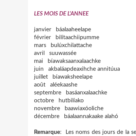
LES MOIS DE L'ANNEE
janvier báalaaheelape
février bilítaachiipumme
mars bulúxchilattache
avril suuwassée
mai bíawaksaanxalaachke
juin akbaláapdeaxihche annitúua
juillet bíawaksheelape
août aléekaashe
septembre basáanxalaachke
octobre hutbilíako
novembre baawiaxóoliche
décembre báalaannakaake alahó
Remarque
: Les noms des jours de la se