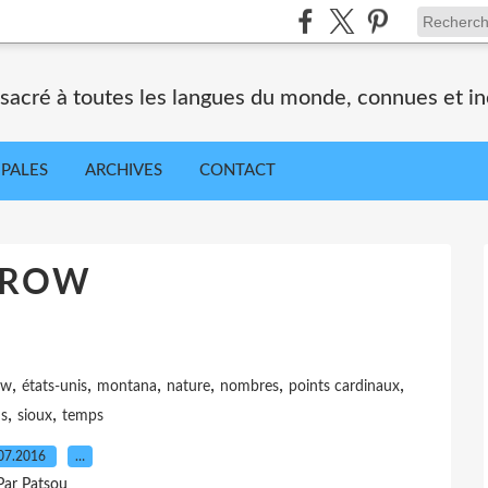
nsacré à toutes les langues du monde, connues et i
IPALES
ARCHIVES
CONTACT
CROW
,
,
,
,
,
,
ow
états-unis
montana
nature
nombres
points cardinaux
,
,
ns
sioux
temps
07.2016
…
Par Patsou