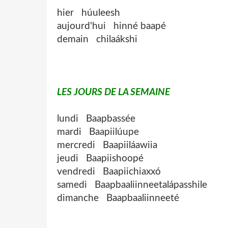
hier húuleesh
aujourd'hui hinné baapé
demain chilaákshi
LES JOURS DE LA SEMAINE
lundi Baapbassée
mardi Baapiilúupe
mercredi Baapiiláawiia
jeudi Baapiishoopé
vendredi Baapiichiaxxó
samedi Baapbaaliinneetalápasshile
dimanche Baapbaaliinneeté