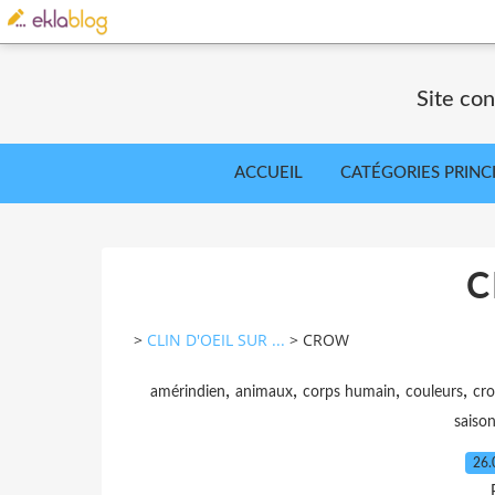
Site co
ACCUEIL
CATÉGORIES PRINC
>
CLIN D'OEIL SUR ...
>
CROW
,
,
,
,
amérindien
animaux
corps humain
couleurs
cr
saiso
26.