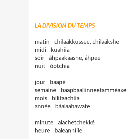
LA DIVISION DU TEMPS
matin chilaákkussee, chilaákshe
midi kuahíia
soir áhpaakaashe, áhpee
nuit óotchia
jour baapé
semaine baapbaaliinneetamméaxe
mois bilítaachiia
année báalaahawate
minute alachetchekké
heure baleanníile