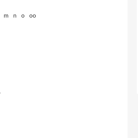
 l m n o oo
.