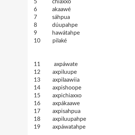
5 chiaxxó
6 akaawé
7 sáhpua
8 dúupahpe
9 hawátahpe
10 pilaké
11 axpáwate
12 axpiluupe
13 axpilaawiia
14 axpishoope
15 axpichiaxxo
16 axpákaawe
17 axpisahpua
18 axpiluupahpe
19 axpáwatahpe