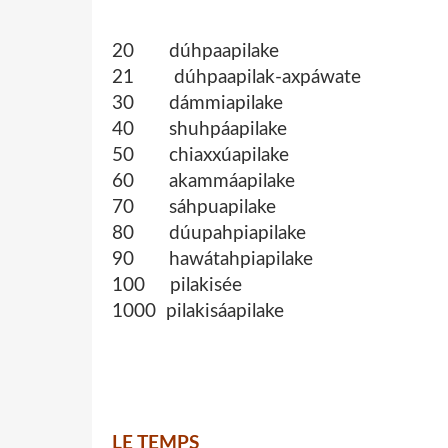
20 dúhpaapilake
21 dúhpaapilak-axpáwate
30 dámmiapilake
40 shuhpáapilake
50 chiaxxúapilake
60 akammáapilake
70 sáhpuapilake
80 dúupahpiapilake
90 hawátahpiapilake
100 pilakisée
1000 pilakisáapilake
LE TEMPS