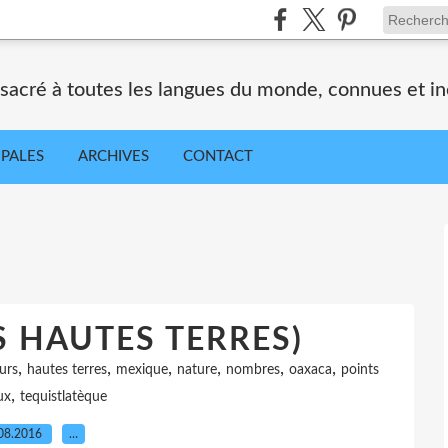
nsacré à toutes les langues du monde, connues et i
IPALES
ARCHIVES
CONTACT
 HAUTES TERRES)
,
,
,
,
,
,
urs
hautes terres
mexique
nature
nombres
oaxaca
points
,
ux
tequistlatèque
08.2016
…