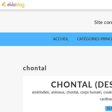
Site co
ACCUEIL
CATÉGORIES PRINC
chontal
CHONTAL (DES
,
,
,
,
amérindien
animaux
chontal
corps humain
coule
cardina
02.