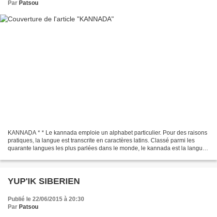
Par
Patsou
KANNAḌA * * Le kannada emploie un alphabet particulier. Pour des raisons
pratiques, la langue est transcrite en caractères latins. Classé parmi les
quarante langues les plus parlées dans le monde, le kannada est la langue
officielle de l'Etat de Karnataka,...
YUP'IK SIBERIEN
Publié le 22/06/2015 à 20:30
Par
Patsou