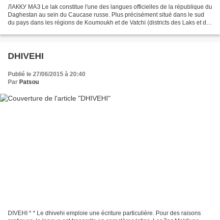
ЛАККУ МАЗ Le lak constitue l'une des langues officielles de la république du
Daghestan au sein du Caucase russe. Plus précisément situé dans le sud
du pays dans les régions de Koumoukh et de Vatchi (districts des Laks et de
Kouline), le lak est composé...
DHIVEHI
Publié le 27/06/2015 à 20:40
Par
Patsou
DIVEHI * * Le dhivehi emploie une écriture particulière. Pour des raisons