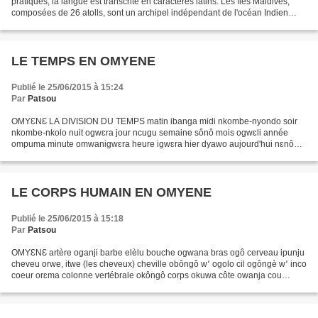
pratiques, la langue est transcrite en caractères latins. Les îles Maldives,
composées de 26 atolls, sont un archipel indépendant de l'océan Indien
situé au sud de l'Inde et au...
LE TEMPS EN OMYENE
Publié le 25/06/2015 à 15:24
Par
Patsou
OMYƐNƐ LA DIVISION DU TEMPS matin ibanga midi nkombe-nyondo soir
nkombe-nkolo nuit ogwɛra jour ncugu semaine sônô mois ogwɛli année
ompuma minute omwanigwɛra heure igwɛra hier dyawo aujourd'hui nɛnô
demain mɛnɛ LES JOURS DE LA SEMAINE lundi ncuno mardi...
LE CORPS HUMAIN EN OMYENE
Publié le 25/06/2015 à 15:18
Par
Patsou
OMYƐNƐ artère oganji barbe elèlu bouche ogwana bras ogô cerveau ipunju
cheveu orwe, itwe (les cheveux) cheville obôngô w՚ ogolo cil ogôngè w՚ inco
coeur orɛma colonne vertébrale okôngô corps okuwa côte owanja cou
ompele coude nkôgôzô crâne ngan՚ ewonjo...