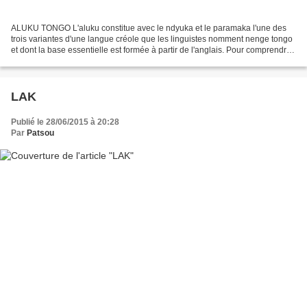
ALUKU TONGO L'aluku constitue avec le ndyuka et le paramaka l'une des
trois variantes d'une langue créole que les linguistes nomment nenge tongo
et dont la base essentielle est formée à partir de l'anglais. Pour comprendre
son existence, il faut remonter...
LAK
Publié le 28/06/2015 à 20:28
Par
Patsou