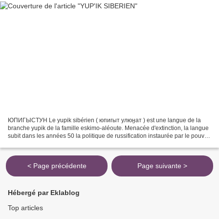
ЮПИГЫСТУН Le yupik sibérien ( юпигыт улюӈат ) est une langue de la
branche yupik de la famille eskimo-aléoute. Menacée d'extinction, la langue
subit dans les années 50 la politique de russification instaurée par le pouvoir
soviétique de l'époque. Proche...
< Page précédente
Page suivante >
Hébergé par Eklablog
Top articles