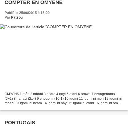
COMPTER EN OMYENE
Publié le 25/06/2015 à 15:09
Par
Patsou
OMYƐNƐ 1 môri 2 mbani 3 ncaro 4 nayi 5 otani 6 orowa 7 erwagenomo
(6+1) 8 nanayi (2x4) 9 enogomi (10-1) 10 igomi 11 igomi ni môri 12 igomi ni
mbani 13 igomi ni ncaro 14 igomi ni nayi 15 igomi ni otani 16 igomi ni orowa
17 igomi ni erwagenomo 18 igomi...
PORTUGAIS