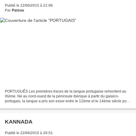
Publié le 22/06/2015 à 21:06
Par
Patsou
PORTUGUÊS Les premières traces de la langue portugaise remontent au
IXème. Né au nord-ouest de la péninsule ibérique à partir du galaïco-
portugais, la langue a pris son essor entre le 12ème et le 14ème siècle pour
s'étendre sur d'autres continents à la...
KANNADA
Publié le 22/06/2015 à 20:51