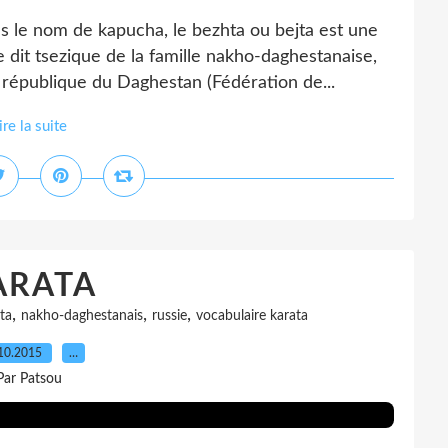
 nom de kapucha, le bezhta ou bejta est une
dit tsezique de la famille nakho-daghestanaise,
a république du Daghestan (Fédération de...
ire la suite
ARATA
,
,
,
ta
nakho-daghestanais
russie
vocabulaire karata
10.2015
…
Par Patsou