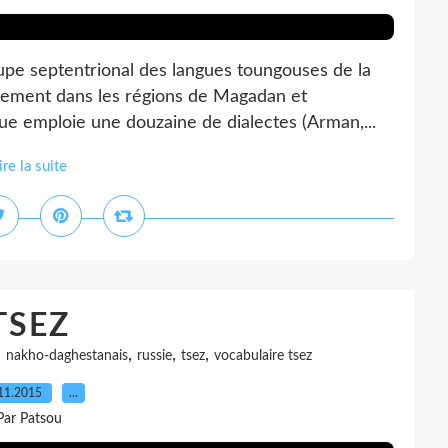
pe septentrional des langues toungouses de la
palement dans les régions de Magadan et
ue emploie une douzaine de dialectes (Arman,...
ire la suite
TSEZ
,
,
,
,
nakho-daghestanais
russie
tsez
vocabulaire tsez
11.2015
…
Par Patsou