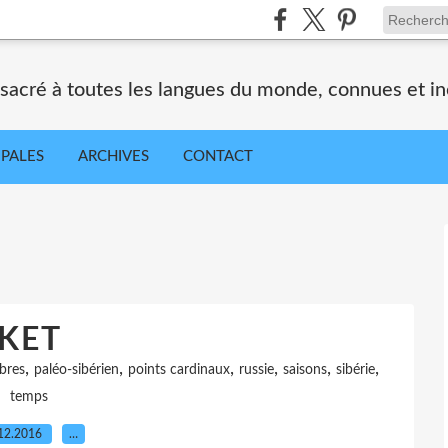
nsacré à toutes les langues du monde, connues et i
IPALES
ARCHIVES
CONTACT
KET
,
,
,
,
,
,
bres
paléo-sibérien
points cardinaux
russie
saisons
sibérie
temps
12.2016
…