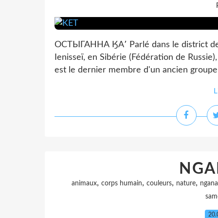
ОСТЫГАННА ӃА՚ Parlé dans le district de K
Ienisseï, en Sibérie (Fédération de Russie
est le dernier membre d'un ancien groupe 
L
NGA
,
,
,
,
animaux
corps humain
couleurs
nature
ngana
sam
20.