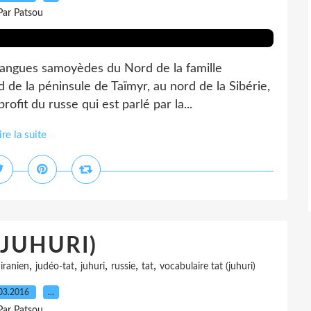
Par Patsou
langues samoyèdes du Nord de la famille
d de la péninsule de Taïmyr, au nord de la Sibérie,
ofit du russe qui est parlé par la...
ire la suite
(JUHURI)
,
,
,
,
,
,
iranien
judéo-tat
juhuri
russie
tat
vocabulaire tat (juhuri)
03.2016
…
Par Patsou