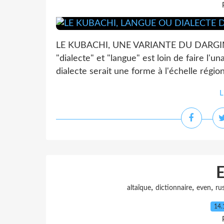
LE KUBACHI, UNE VARIANTE DU DARGIN? Si
"dialecte" et "langue" est loin de faire l'
dialecte serait une forme à l'échelle régio
L
,
,
,
altaïque
dictionnaire
even
ru
14.