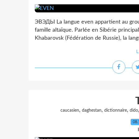
ЭВЭДЫ La langue even appartient au grou
famille altaïque. Parlée en Sibérie princi
Khabarovsk (Fédération de Russie), la lang
L
,
,
,
caucasien
daghestan
dictionnaire
dido
08.