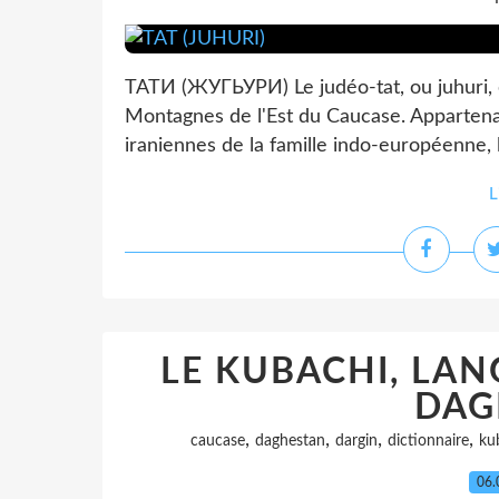
ТАТИ (ЖУГЬУРИ) Le judéo-tat, ou juhuri, es
Montagnes de l'Est du Caucase. Apparten
iraniennes de la famille indo-européenne, l
L
LE KUBACHI, LAN
DAG
,
,
,
,
caucase
daghestan
dargin
dictionnaire
ku
06.