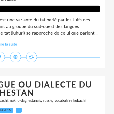
t une variante du tat parlé par les Juifs des
ant au groupe du sud-ouest des langues
e tat (juhuri) se rapproche de celui que parlent...
ire la suite
GUE OU DIALECTE DU
HESTAN
,
,
,
bachi
nakho-daghestanais
russie
vocabulaire kubachi
03.2016
…