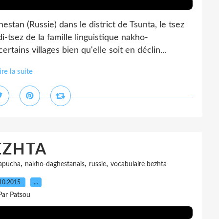
an (Russie) dans le district de Tsunta, le tsez
-tsez de la famille linguistique nakho-
tains villages bien qu'elle soit en déclin...
ire la suite
EZHTA
,
,
,
apucha
nakho-daghestanais
russie
vocabulaire bezhta
10.2015
…
Par Patsou