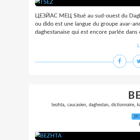
ЦЕЗЙАС МЕЦ Situé au sud-ouest du Daghest
ou dido est une langue du groupe avar-andi
daghestanaise qui est encore parlée dans cer
L
B
,
,
,
,
bezhta
caucasien
daghestan
dictionnaire
k
29.