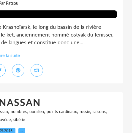
Par Patsou
rasnoïarsk, le long du bassin de la rivière
), le ket, anciennement nommé ostyak du Ienisseï,
de langues et constitue donc une...
ire la suite
NASSAN
,
,
,
,
,
,
ssan
nombres
ouralien
points cardinaux
russie
saisons
,
oyède
sibérie
09.2016
…