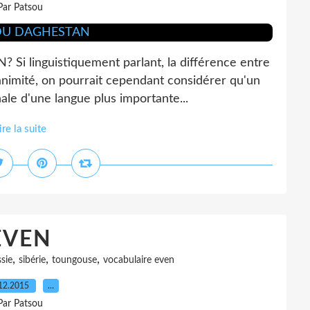
Par Patsou
 linguistiquement parlant, la différence entre
unanimité, on pourrait cependant considérer qu'un
nale d'une langue plus importante...
ire la suite
EVEN
,
,
,
ssie
sibérie
toungouse
vocabulaire even
12.2015
…
Par Patsou