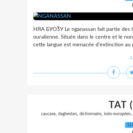
НЯА БУОǮУ Le nganassan fait partie des 
ouralienne. Située dans le centre et le nor
cette langue est menacée d'extinction au pr
L
TAT 
,
,
,
caucase
daghestan
dictionnaire
indo-européen
12.