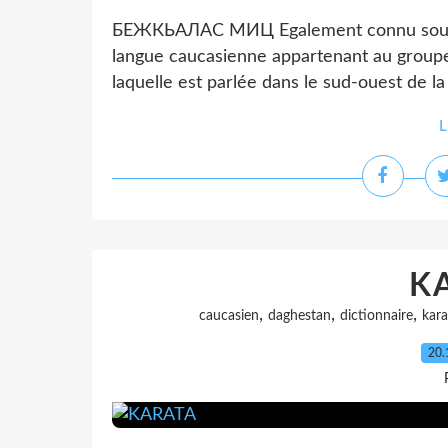
БЕЖКЬАЛАС МИЦ Egalement connu sous le
langue caucasienne appartenant au groupe 
laquelle est parlée dans le sud-ouest de l
L
K
,
,
,
caucasien
daghestan
dictionnaire
kara
20.