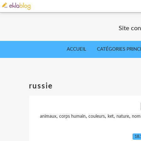
Site co
ACCUEIL
CATÉGORIES PRINC
russie
,
,
,
,
,
animaux
corps humain
couleurs
ket
nature
nom
18.