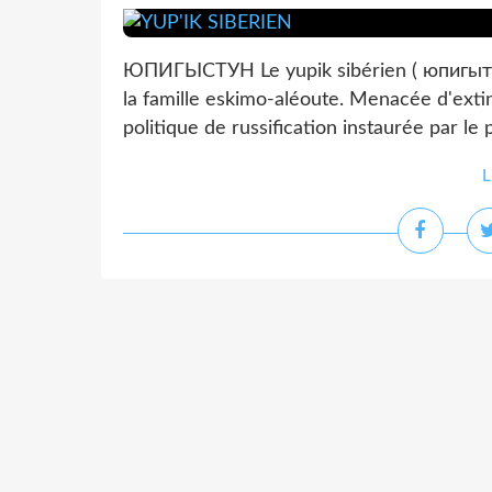
ЮПИГЫСТУН Le yupik sibérien ( юпигыт у
la famille eskimo-aléoute. Menacée d'extin
politique de russification instaurée par le
L