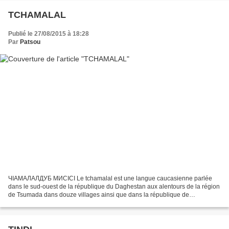
TCHAMALAL
Publié le 27/08/2015 à 18:28
Par
Patsou
ЧӀАМАЛАЛДУБ МИСӀСӀ Le tchamalal est une langue caucasienne parlée
dans le sud-ouest de la république du Daghestan aux alentours de la région
de Tsumada dans douze villages ainsi que dans la république de
Tchétchènie (région de Khvanki). Trois dialectes...