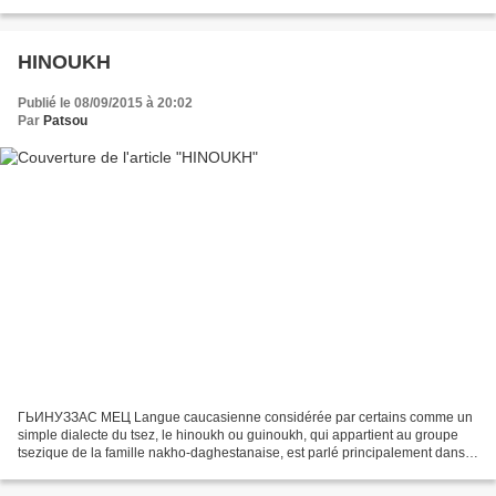
laquelle elle forme une branche indépendante...
HINOUKH
Publié le 08/09/2015 à 20:02
Par
Patsou
ГЬИНУЗЗАС МЕЦ Langue caucasienne considérée par certains comme un
simple dialecte du tsez, le hinoukh ou guinoukh, qui appartient au groupe
tsezique de la famille nakho-daghestanaise, est parlé principalement dans
le village de Genukh, situé dans le district...