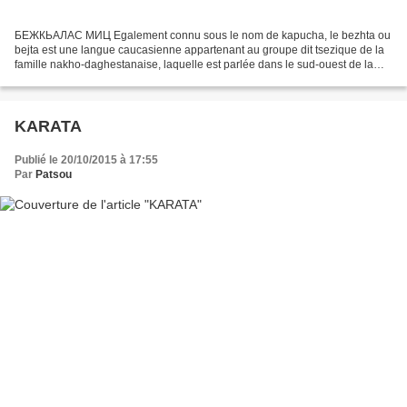
БЕЖКЬАЛАС МИЦ Egalement connu sous le nom de kapucha, le bezhta ou
bejta est une langue caucasienne appartenant au groupe dit tsezique de la
famille nakho-daghestanaise, laquelle est parlée dans le sud-ouest de la
république du Daghestan (Fédération de...
KARATA
Publié le 20/10/2015 à 17:55
Par
Patsou