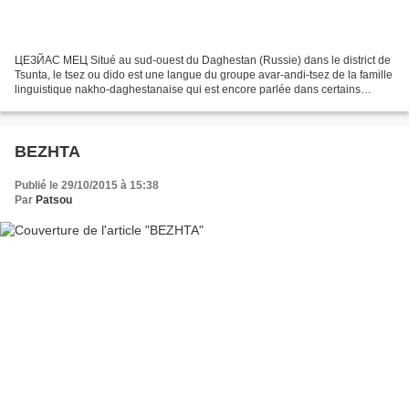
ЦЕЗЙАС МЕЦ Situé au sud-ouest du Daghestan (Russie) dans le district de
Tsunta, le tsez ou dido est une langue du groupe avar-andi-tsez de la famille
linguistique nakho-daghestanaise qui est encore parlée dans certains
villages bien qu'elle soit en déclin...
BEZHTA
Publié le 29/10/2015 à 15:38
Par
Patsou