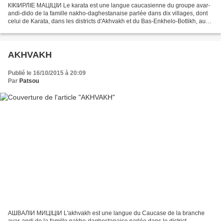
КӀКӀИРЛӀЕ МАЦӀЦӀИ Le karata est une langue caucasienne du groupe avar-
andi-dido de la famille nakho-daghestanaise parlée dans dix villages, dont
celui de Karata, dans les districts d'Akhvakh et du Bas-Enkhelo-Botlikh, au
sud de la république du Daghestan...
AKHVAKH
Publié le 16/10/2015 à 20:09
Par
Patsou
АШВАЛӀИ МИЦӀЦӀИ L'akhvakh est une langue du Caucase de la branche
avar-andi de la famille nakho-daghestanaise parlée dans le district