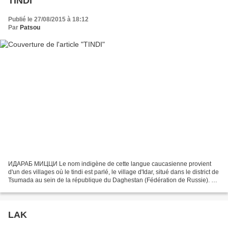
TINDI
Publié le 27/08/2015 à 18:12
Par
Patsou
ИДАРАБ МИЦЦИ Le nom indigène de cette langue caucasienne provient
d'un des villages où le tindi est parlé, le village d'Idar, situé dans le district de
Tsumada au sein de la république du Daghestan (Fédération de Russie). La
langue tindi appartient au...
LAK