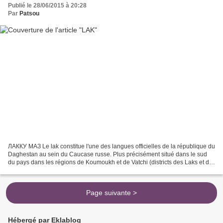
Publié le 28/06/2015 à 20:28
Par
Patsou
ЛАККУ МАЗ Le lak constitue l'une des langues officielles de la république du
Daghestan au sein du Caucase russe. Plus précisément situé dans le sud
du pays dans les régions de Koumoukh et de Vatchi (districts des Laks et de
Kouline), le lak est composé...
Page suivante >
Hébergé par Eklablog