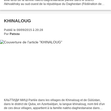
Akhvakhsky au sud-ouest de la république du Daghestan (Fédération de
Russie) ainsi que dans un village de l'Azerbaïdjan....
KHINALOUG
Publié le 08/09/2015 à 20:28
Par
Patsou
КАЬТТИДИ МИЦӀ Parlée dans les villages de Khinaloug et de Gülüstan,
dans le district de Quba, en Azerbaïdjan, la langue khinaloug, nom tiré d'un
de ces deux villages, appartient à la famille nakho-daghestanaise dans