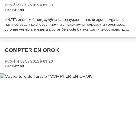
Publié le 08/07/2015 à 09:33
Par
Patsou
УИЛТА artère хобголи, хумӯкта barbe гудакта bouche аӈма, амӈа bras
ӈала cerveau идэ cheveu нируктэ cil сиримукта, серемукта coeur мēва
colonne vertébrale нирикта corps бэјэ côte бэтэхэ, хэучилэ cou мōӈо, коӡи
coude уитэ crâne ӡили гирапсани cuisse опури,...
COMPTER EN OROK
Publié le 08/07/2015 à 09:20
Par
Patsou