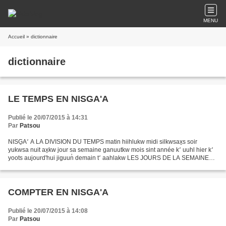
MENU
Accueil
» dictionnaire
dictionnaire
LE TEMPS EN NISGA'A
Publié le 20/07/2015 à 14:31
Par
Patsou
NISG̱A՚ A LA DIVISION DU TEMPS matin hiihlukw midi silkwsax̱s soir
yukwsa nuit ax̱kw jour sa semaine ganuutkw mois sint année k՚ uuhl hier k՚
yoots aujourd'hui jiguun̓ demain t՚ aahlakw LES JOURS DE LA SEMAINE
lundi Ksɢ̱ooɢ̱am sa mardi Han̓ iigilp՚ ilhl...
COMPTER EN NISGA'A
Publié le 20/07/2015 à 14:08
Par
Patsou