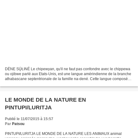
DËNE SŲ́ŁINÉ Le chipewyan, qu'il ne faut pas confondre avec le chippewa
ou ojibwe parlé aux Etats-Unis, est une langue amérindienne de la branche
athabascane septentrionale de la famille na-dené. Cette langue composée
de neuf dialectes, qui se différencient...
LE MONDE DE LA NATURE EN
PINTUPI/LURITJA
Publié le 11/07/2015 à 15:57
Par
Patsou
PINTUPI/LURITJA LE MONDE DE LA NATURE LES ANIMAUX animal