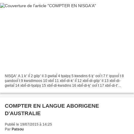
NISG̱A՚ A 1 k՚ il̕ 2 gilp՚ il 3 gwilal̕ 4 tx̱alpx̱ 5 kwsdins 6 ḵ՚ ool̕ t 7 t՚ ipx̱ool̕ t 8
ɢ̱andool̕ t 9 kwsdimoos 10 xbil̕ 11 xbil̕-di-k՚ il̕ 12 xbil̕-di-gilp՚ il 13 xbil̕-di-
gwilal̕ 14 xbil̕-di-tx̱alpx̱ 15 xbil̕-di-kwsdins 16 xbil̕-di-ḵ՚ ool̕ t 17 xbil̕-di-t՚...
COMPTER EN LANGUE ABORIGENE
D'AUSTRALIE
Publié le 19/07/2015 à 14:25
Par
Patsou