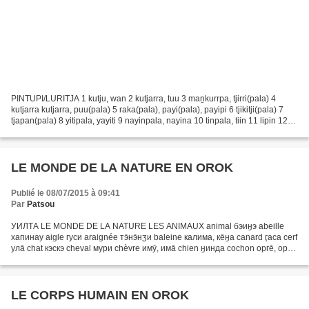
PINTUPI/LURITJA 1 kutju, wan 2 kutjarra, tuu 3 maṉkurrpa, tjirri(pala) 4
kutjarra kutjarra, puu(pala) 5 raka(pala), payi(pala), payipi 6 tjikitji(pala) 7
tjapan(pala) 8 yitipala, yayiti 9 nayinpala, nayina 10 tinpala, tiin 11 lipin 12
tuwilpa 13 tjatin...
LE MONDE DE LA NATURE EN OROK
Publié le 08/07/2015 à 09:41
Par
Patsou
УИЛТА LE MONDE DE LA NATURE LES ANIMAUX animal бэиӈэ abeille
хапинау aigle гуси araignée тэ̄нэ̄нӡи baleine калима, кēӈа canard ӷаса cerf
улā chat кэскэ cheval мури chèvre имӯ, имā chien ӈинда cochon оргē, орги,
ори coq хусэ накку crabe эмэ crapaud габала...
LE CORPS HUMAIN EN OROK