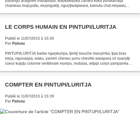
yaṉangu araignée marapulpa, waṉkawaṉka canard kuka yurukarratja
chameau muḻuyultu, muṉngukiṯi, nguṉṯiwaṯawara, kamula chat miiyawu,
ngaya, nyumpunypa, puutji cheval naanytja, timana chien papa,...
LE CORPS HUMAIN EN PINTUPI/LURITJA
Publié le 11/07/2015 à 15:50
Par
Patsou
PINTUPI/LURITJA barbe ngaṉkurrpa, tjimiḻi bouche manyirrka, tjaa bras
miṉa, ngunaṉpa, waku, yamirri cheveu yurru cheville walapara cil nyanytji
coeur kuṯuṯu colonne vertébrale murrpu, mutulya, wiṯapi corps yamparrka
côte nyimiri crâne kata tarrka cuisse...
COMPTER EN PINTUPI/LURITJA
Publié le 11/07/2015 à 15:39
Par
Patsou