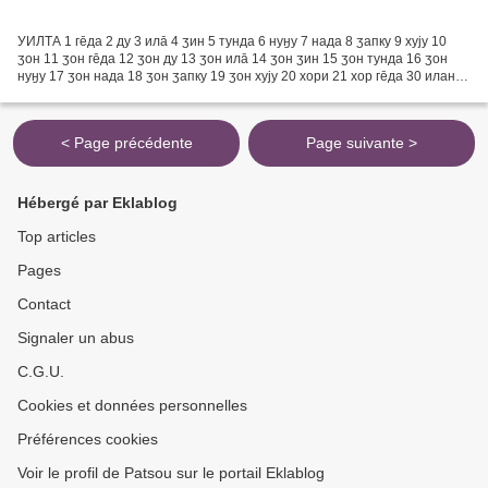
УИЛТА 1 гēда 2 ду 3 илā 4 ӡин 5 тунда 6 нуӈу 7 нада 8 ӡапку 9 хују 10
ӡон 11 ӡон гēда 12 ӡон ду 13 ӡон илā 14 ӡон ӡин 15 ӡон тунда 16 ӡон
нуӈу 17 ӡон нада 18 ӡон ӡапку 19 ӡон хују 20 хори 21 хор гēда 30 иландō
40 ӡиндō 50 тундадō 60 нуӈундō 70 надандō...
< Page précédente
Page suivante >
Hébergé par Eklablog
Top articles
Pages
Contact
Signaler un abus
C.G.U.
Cookies et données personnelles
Préférences cookies
Voir le profil de Patsou sur le portail Eklablog