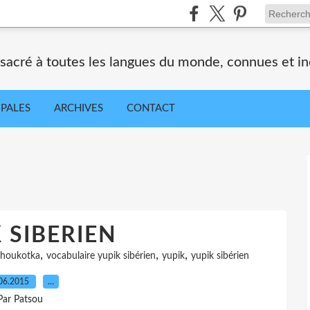
nsacré à toutes les langues du monde, connues et i
IPALES
ARCHIVES
CONTACT
K SIBERIEN
,
,
,
choukotka
vocabulaire yupik sibérien
yupik
yupik sibérien
06.2015
…
Par Patsou