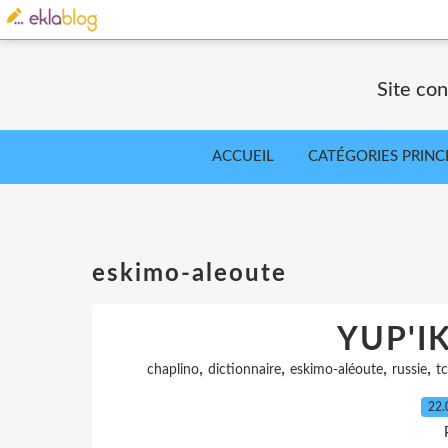
Site co
ACCUEIL
CATÉGORIES PRINC
eskimo-aleoute
YUP'I
,
,
,
,
chaplino
dictionnaire
eskimo-aléoute
russie
t
22.