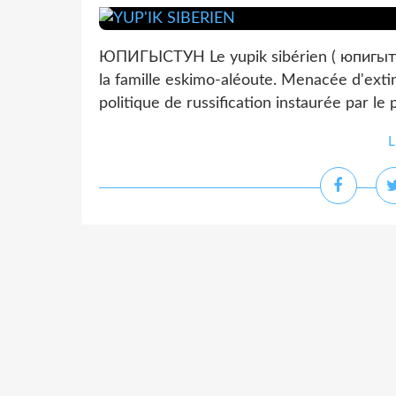
ЮПИГЫСТУН Le yupik sibérien ( юпигыт у
la famille eskimo-aléoute. Menacée d'extin
politique de russification instaurée par le
L