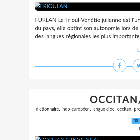
FURLAN Le Frioul-Vénétie julienne est l'une
du pays, elle obtint son autonomie lors de 
des langues régionales les plus importantes de
L
OCCITAN
,
,
,
,
dictionnaire
indo-européen
langue d'oc
occitan
pr
08.