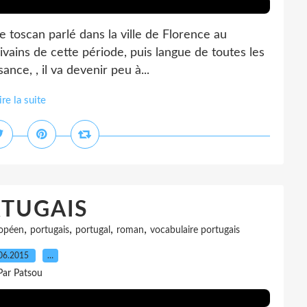
te toscan parlé dans la ville de Florence au
vains de cette période, puis langue de toutes les
ance, , il va devenir peu à...
ire la suite
TUGAIS
,
,
,
,
opéen
portugais
portugal
roman
vocabulaire portugais
06.2015
…
Par Patsou