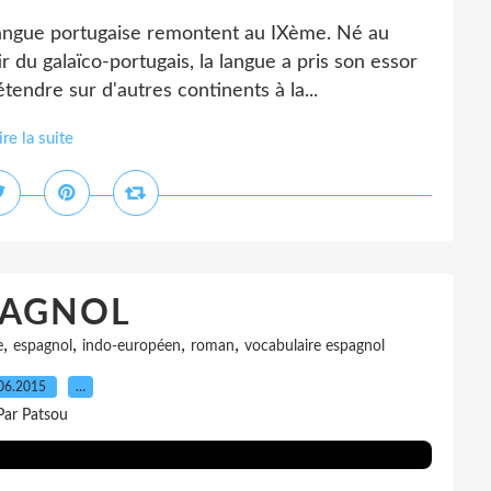
angue portugaise remontent au IXème. Né au
r du galaïco-portugais, la langue a pris son essor
tendre sur d'autres continents à la...
ire la suite
PAGNOL
,
,
,
,
e
espagnol
indo-européen
roman
vocabulaire espagnol
06.2015
…
Par Patsou