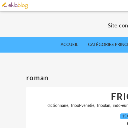
Site co
ACCUEIL
CATÉGORIES PRINC
roman
FR
,
,
,
dictionnaire
frioul-vénétie
frioulan
indo-eu
15.