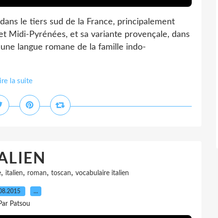
s le tiers sud de la France, principalement
et Midi-Pyrénées, et sa variante provençale, dans
 une langue romane de la famille indo-
ire la suite
TALIEN
,
,
,
,
e
italien
roman
toscan
vocabulaire italien
08.2015
…
Par Patsou