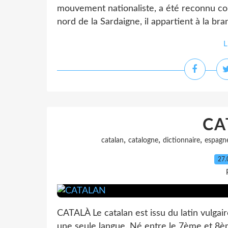
mouvement nationaliste, a été reconnu co
nord de la Sardaigne, il appartient à la b
L
CA
,
,
,
catalan
catalogne
dictionnaire
espagn
27.
CATALÀ Le catalan est issu du latin vulgaire
une seule langue. Né entre le 7ème et 8ème