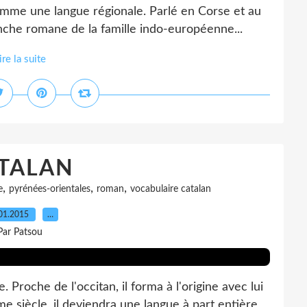
mme une langue régionale. Parlé en Corse et au
ranche romane de la famille indo-européenne...
ire la suite
TALAN
,
,
,
e
pyrénées-orientales
roman
vocabulaire catalan
01.2015
…
Par Patsou
. Proche de l'occitan, il forma à l'origine avec lui
 siècle, il deviendra une langue à part entière