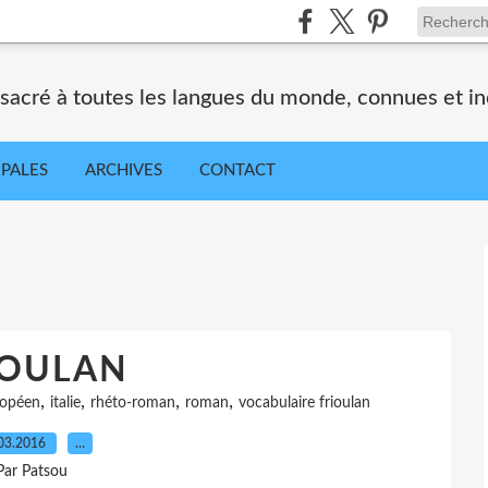
nsacré à toutes les langues du monde, connues et i
IPALES
ARCHIVES
CONTACT
IOULAN
,
,
,
,
ropéen
italie
rhéto-roman
roman
vocabulaire frioulan
03.2016
…
Par Patsou