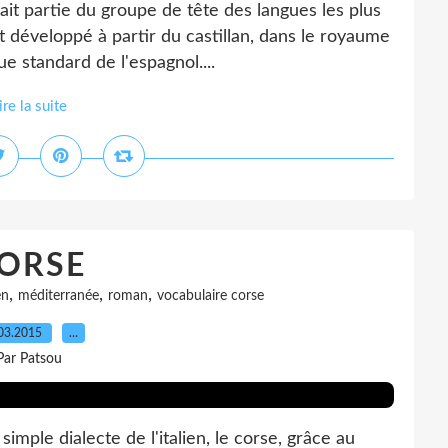
it partie du groupe de tête des langues les plus
est développé à partir du castillan, dans le royaume
ue standard de l'espagnol....
ire la suite
ORSE
,
,
,
en
méditerranée
roman
vocabulaire corse
03.2015
…
Par Patsou
ple dialecte de l'italien, le corse, grâce au