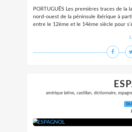
PORTUGUÊS Les premières traces de la l
nord-ouest de la péninsule ibérique à parti
entre le 12ème et le 14ème siècle pour s'é
L
ES
,
,
,
amérique latine
castillan
dictionnaire
espagn
06.