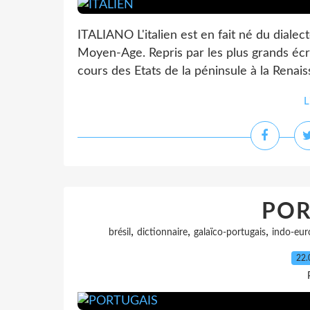
ITALIANO L'italien est en fait né du dialec
Moyen-Age. Repris par les plus grands écri
cours des Etats de la péninsule à la Renaiss
L
POR
,
,
,
brésil
dictionnaire
galaïco-portugais
indo-eur
22.