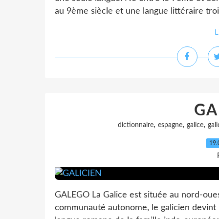
au 9ème siècle et une langue littéraire trois
L
GA
,
,
,
dictionnaire
espagne
galice
gali
19.
GALEGO La Galice est située au nord-ouest
communauté autonome, le galicien devint la