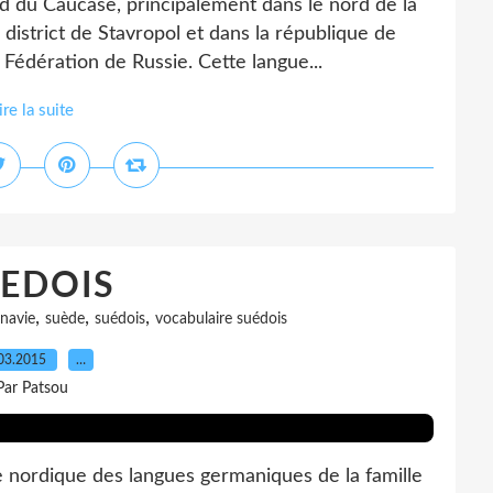
 du Caucase, principalement dans le nord de la
district de Stavropol et dans la république de
 Fédération de Russie. Cette langue...
ire la suite
EDOIS
,
,
,
navie
suède
suédois
vocabulaire suédois
03.2015
…
Par Patsou
nordique des langues germaniques de la famille