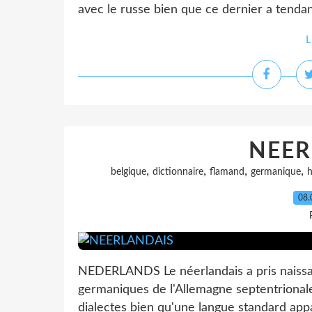
avec le russe bien que ce dernier a tendan
L
NEER
,
,
,
,
belgique
dictionnaire
flamand
germanique
h
08.
NEDERLANDS Le néerlandais a pris naissan
germaniques de l'Allemagne septentrionale
dialectes bien qu'une langue standard appar