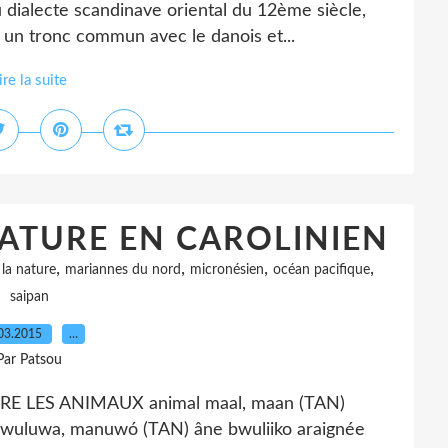
dialecte scandinave oriental du 12ème siècle,
 un tronc commun avec le danois et...
ire la suite
ATURE EN CAROLINIEN
,
,
,
,
la nature
mariannes du nord
micronésien
océan pacifique
saipan
03.2015
…
Par Patsou
LES ANIMAUX animal maal, maan (TAN)
, mwuluwa, manuwó (TAN) âne bwuliiko araignée