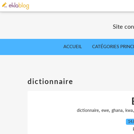
Site co
ACCUEIL
CATÉGORIES PRINC
dictionnaire
,
,
,
dictionnaire
ewe
ghana
kwa
14.