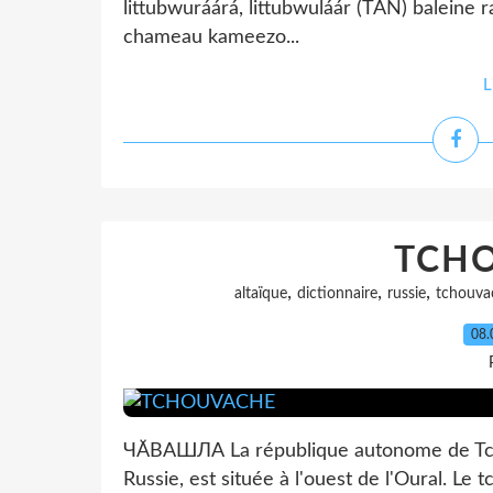
littubwuráárá, littubwuláár (TAN) baleine
chameau kameezo...
L
TCH
,
,
,
altaïque
dictionnaire
russie
tchouva
08.
ЧӐВАШЛА La république autonome de Tcho
Russie, est située à l'ouest de l'Oural. Le 