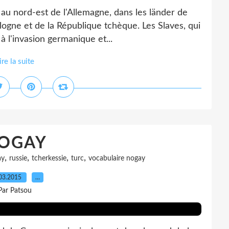
au nord-est de l'Allemagne, dans les länder de
ogne et de la République tchèque. Les Slaves, qui
 à l'invasion germanique et...
ire la suite
OGAY
,
,
,
,
ay
russie
tcherkessie
turc
vocabulaire nogay
03.2015
…
Par Patsou