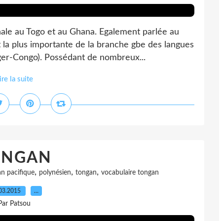
nale au Togo et au Ghana. Egalement parlée au
t la plus importante de la branche gbe des langues
iger-Congo). Possédant de nombreux...
ire la suite
ONGAN
,
,
,
n pacifique
polynésien
tongan
vocabulaire tongan
03.2015
…
Par Patsou