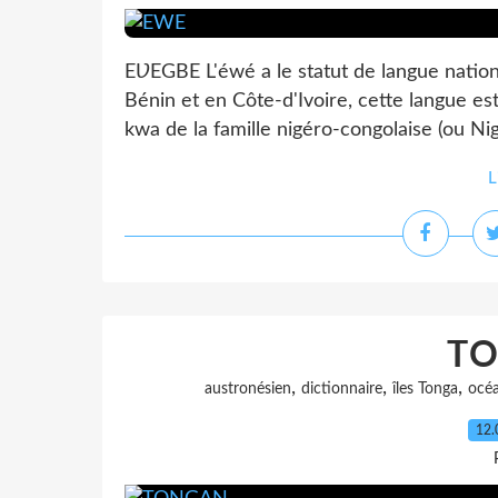
EƲEGBE L'éwé a le statut de langue natio
Bénin et en Côte-d'Ivoire, cette langue es
kwa de la famille nigéro-congolaise (ou N
L
T
,
,
,
austronésien
dictionnaire
îles Tonga
océa
12.