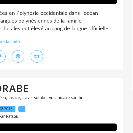
es en Polynésie occidentale dans l'océan
 langues polynésiennes de la famille
 locales ont élevé au rang de langue officielle...
ire la suite
ORABE
,
,
,
,
éen
lusace
slave
sorabe
vocabulaire sorabe
03.2015
…
Par Patsou