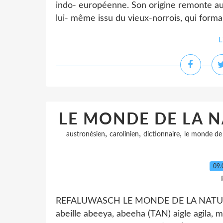
indo- européenne. Son origine remonte au 
lui- même issu du vieux-norrois, qui forma
L
LE MONDE DE LA N
,
,
,
austronésien
carolinien
dictionnaire
le monde de 
09.
REFALUWASCH LE MONDE DE LA NATURE 
abeille abeeya, abeeha (TAN) aigle agila