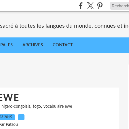
nsacré à toutes les langues du monde, connues et i
IPALES
ARCHIVES
CONTACT
EWE
,
,
,
nigero-congolais
togo
vocabulaire ewe
03.2015
…
Par Patsou