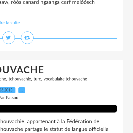
 raaw, róós canard ngaanga cerf melóósch
ire la suite
OUVACHE
,
,
,
che
tchouvachie
turc
vocabulaire tchouvache
03.2015
…
Par Patsou
uvachie, appartenant à la Fédération de
tchouvache partage le statut de langue officielle