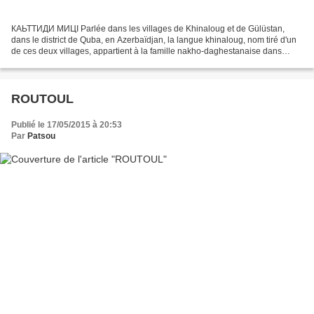
КАЬТТИДИ МИЦӀ Parlée dans les villages de Khinaloug et de Gülüstan,
dans le district de Quba, en Azerbaïdjan, la langue khinaloug, nom tiré d'un
de ces deux villages, appartient à la famille nakho-daghestanaise dans
laquelle elle forme une branche indépendante...
ROUTOUL
Publié le 17/05/2015 à 20:53
Par
Patsou