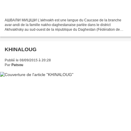
АШВАЛӀИ МИЦӀЦӀИ L'akhvakh est une langue du Caucase de la branche
avar-andi de la famille nakho-daghestanaise parlée dans le district
Akhvakhsky au sud-ouest de la république du Daghestan (Fédération de
Russie) ainsi que dans un village de l'Azerbaïdjan....
KHINALOUG
Publié le 08/09/2015 à 20:28
Par
Patsou