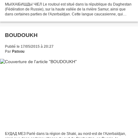
МЫӀХАӀБИШДЫ ЧӀЕЛ Le routoul est situé dans la république du Daghestan
(Fédération de Russie), sur la haute vallée de la rivière Samur, ainsi que
dans certaines parties de l'Azerbaïdjan. Cette langue caucasienne, qui
possède pas moins de huit dialectes...
BOUDOUKH
Publié le 17/05/2015 à 20:27
Par
Patsou
БУДАД МЕЗ Parlé dans la région de Shaki, au nord-est de l'Azerbaïdjan,