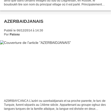
ainsi que dans certains villages du sud du Daghestan, en Russie, le
boudoukh tire son nom du principal village où il est parlé. Principalement
orale, la langue s'est néanmoins dotée...
AZERBAIDJANAIS
Publié le 06/12/2014 à 14:30
Par
Patsou
AZƏRBAYCANCA L'azéri ou azerbaïdjanais et sa proche parente, le turc de
Turquie, furent séparés au 14ème siècle. Appartenant au groupe oghuz des
langues turques de la famille altaïque, la langue est divisée en deux