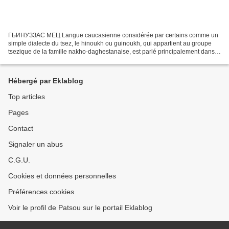
ГЬИНУЗЗАС МЕЦ Langue caucasienne considérée par certains comme un
simple dialecte du tsez, le hinoukh ou guinoukh, qui appartient au groupe
tsezique de la famille nakho-daghestanaise, est parlé principalement dans
le village de Genukh, situé dans le district...
Hébergé par Eklablog
Top articles
Pages
Contact
Signaler un abus
C.G.U.
Cookies et données personnelles
Préférences cookies
Voir le profil de Patsou sur le portail Eklablog