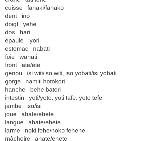
cuisse fanaki/fanako
dent ino
doigt yehe
dos bari
épaule iyori
estomac nabati
foie wahati
front ate/ete
genou isi witi/iso witi, iso yobati/isi yobati
gorge namiti hotokori
hanche behe batori
intestin yoti/yoto, yoti tafe, yoto tefe
jambe iso/isi
joue abate/ebete
langue abate/ebete
larme noki fehe/noko fehene
mâchoire anate/enete