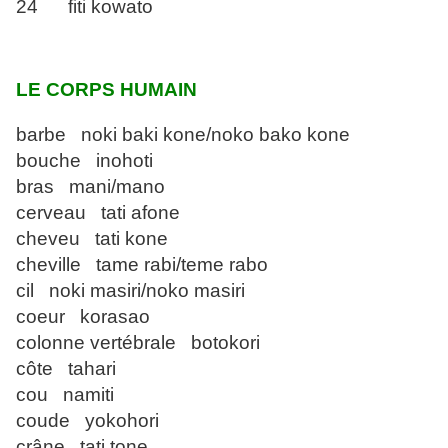
24 fiti kowato
LE CORPS HUMAIN
barbe noki baki kone/noko bako kone
bouche inohoti
bras mani/mano
cerveau tati afone
cheveu tati kone
cheville tame rabi/teme rabo
cil noki masiri/noko masiri
coeur korasao
colonne vertébrale botokori
côte tahari
cou namiti
coude yokohori
crâne tati tone