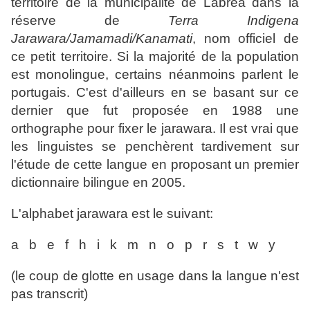
territoire de la municipalité de Labrea dans la
réserve de
Terra Indigena
Jarawara/Jamamadi/Kanamati
, nom officiel de
ce petit territoire. Si la majorité de la population
est monolingue, certains néanmoins parlent le
portugais. C'est d'ailleurs en se basant sur ce
dernier que fut proposée en 1988 une
orthographe pour fixer le jarawara. Il est vrai que
les linguistes se penchèrent tardivement sur
l'étude de cette langue en proposant un premier
dictionnaire bilingue en 2005.
L'alphabet jarawara est le suivant:
a b e f h i k m n o p r s t w y
(le coup de glotte en usage dans la langue n'est
pas transcrit)