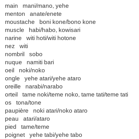
main mani/mano, yehe
menton anate/enete
moustache boni kone/bono kone
muscle habi/habo, kowisari
narine witi hoti/witi hotone
nez witi
nombril sobo
nuque namiti bari
oeil noki/noko
ongle yehe atari/yehe ataro
oreille narabi/narabo
orteil tame noki/teme noko, tame tati/teme tati
os tona/tone
paupière noki atari/noko ataro
peau atari/ataro
pied tame/teme
poignet yehe tabi/yehe tabo