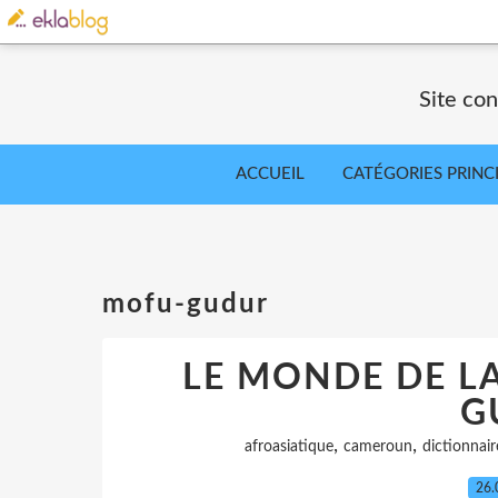
Site co
ACCUEIL
CATÉGORIES PRINC
mofu-gudur
LE MONDE DE L
G
,
,
afroasiatique
cameroun
dictionnair
26.