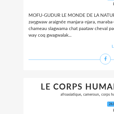
MOFU-GUDUR LE MONDE DE LA NATURE L
zəŋgwaw araignée manjara-njara, marəba-
chameau slagwama chat paataw cheval pə
way coq gwagwalak...
L
LE CORPS HUMA
,
,
afroasiatique
cameroun
corps h
26.