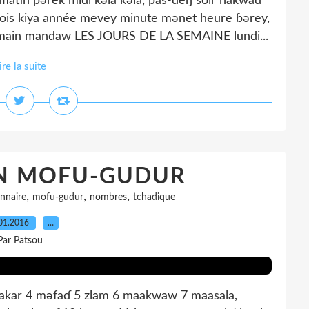
 pərek midi kəla kəla, pas-deŋ soir hakwaɗ
mois kiya année mevey minute mənet heure ɓərey,
demain mandaw LES JOURS DE LA SEMAINE lundi...
ire la suite
N MOFU-GUDUR
,
,
,
onnaire
mofu-gudur
nombres
tchadique
01.2016
…
Par Patsou
kar 4 məfaɗ 5 zlam 6 maakwaw 7 maasala,