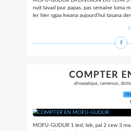
MOFU-GUDUR LA DIVISION DU TEMPS matin
nuit tavaɗ jour papas, pas semaine luma 
ler hier ŋgaa kwana aujourd'hui tasana 
L
COMPTER E
,
,
afroasiatique
cameroun
dicti
26.
MOFU-GUDUR 1 teɗ, tek, pal 2 cew 3 maa