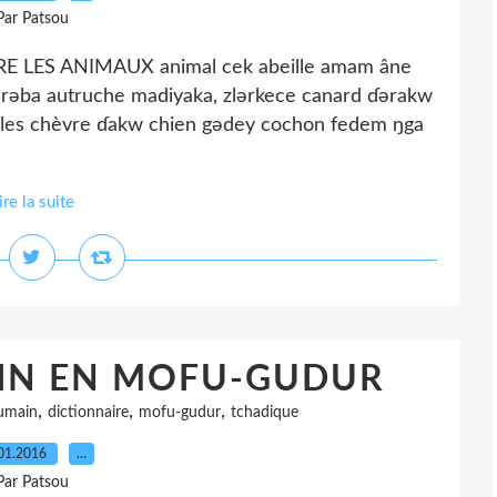
Par Patsou
ES ANIMAUX animal cek abeille amam âne
rəba autruche madiyaka, zlərkece canard ɗərakw
les chèvre ɗakw chien gədey cochon fedem ŋga
ire la suite
IN EN MOFU-GUDUR
,
,
,
umain
dictionnaire
mofu-gudur
tchadique
01.2016
…
Par Patsou