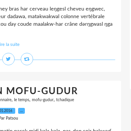
 bras har cerveau leŋgesl cheveu eŋgwec,
oeur dadawa, matəkwakwal colonne vertébrale
 cou ɗay coude maalakw-har crâne dərŋgwasl ŋga
ire la suite
EN MOFU-GUDUR
,
,
,
onnaire
le temps
mofu-gudur
tchadique
01.2016
…
Par Patsou