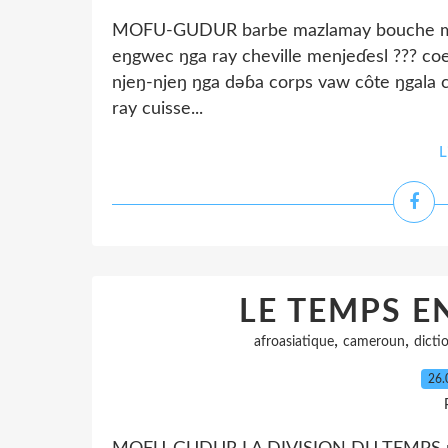
MOFU-GUDUR barbe mazlamay bouche mey
eŋgwec ŋga ray cheville menjeɗesl ??? c
njeŋ-njeŋ ŋga dəɓa corps vaw côte ŋgala
ray cuisse...
L
LE TEMPS 
,
,
afroasiatique
cameroun
dicti
26.