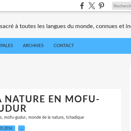
nsacré à toutes les langues du monde, connues et i
IPALES
ARCHIVES
CONTACT
A NATURE EN MOFU-
UDUR
,
,
,
e
mofu-gudur
monde de la nature
tchadique
01.2016
…