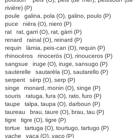
rivière
) (P)
poule galina, pola (O), galino, poulo (P)
puce nièra (O), niero (P)
rat rat, garri (O), rat, gàrri (P)
renard rainal (O), reinard (P)
requin làmia, peis-can (O), requin (P)
rhinocéros rinoceròs (O), rinouceros (P)
sangsue iruge (O), iruge, sansugo (P)
sauterelle sautarèla (O), sautarello (P)
serpent sèrp (O), serp (P)
singe monard, monin (O), singe (P)
souris ratuga, fura (O), rato, furo (P)
taupe talpa, taupa (O), darboun (P)
taureau brau, taure (O), brau, tau (P)
tigre tigre (O), tigre (P)
tortue tartuga (O), tourtugo, tartugo (P)
vache vaca (O), vaco (P)