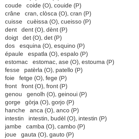
coude coide (O), couide (P)
crâne cran, clòsca (O), cran (P)
cuisse cuèissa (O), cueisso (P)
dent dent (O), dènt (P)
doigt det (O), det (P)
dos esquina (O), esquino (P)
épaule espatla (O), espalo (P)
estomac estomac, ase (O), estouma (P)
fesse patèrla (O), patello (P)
foie fetge (O), fege (P)
front front (O), front (P)
genou genolh (O), geinoui (P)
gorge gòrja (O), gorjo (P)
hanche anca (O), anco (P)
intestin intestin, budèl (O), intestin (P)
jambe camba (O), cambo (P)
joue gauta (O), gauto (P)