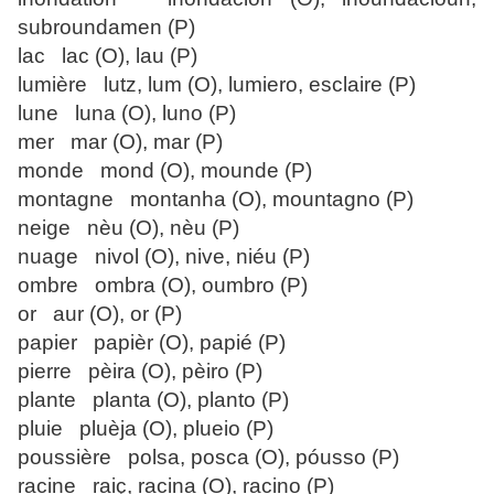
subroundamen (P)
lac lac (O), lau (P)
lumière lutz, lum (O), lumiero, esclaire (P)
lune luna (O), luno (P)
mer mar (O), mar (P)
monde mond (O), mounde (P)
montagne montanha (O), mountagno (P)
neige nèu (O), nèu (P)
nuage nivol (O), nive, niéu (P)
ombre ombra (O), oumbro (P)
or aur (O), or (P)
papier papièr (O), papié (P)
pierre pèira (O), pèiro (P)
plante planta (O), planto (P)
pluie pluèja (O), plueio (P)
poussière polsa, posca (O), póusso (P)
racine raiç, racina (O), racino (P)