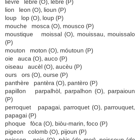
lièvre lèbre (O), lèbre (P)
lion leon (O), lioun (P)
loup lop (O), loup (P)
mouche mosca (O), mousco (P)
moustique moissal (O), mouissau, mouissalo
(P)
mouton moton (O), móutoun (P)
oie auca (O), auco (P)
oiseau aucèl (O), aucèu (P)
ours ors (O), ourse (P)
panthère pantèra (O), pantèro (P)
papillon parpalhòl, parpalhon (O), parpaioun
(P)
perroquet papagai, parroquet (O), parrouquet,
papagai (P)
phoque fòca (O), biòu-marin, foco (P)
pigeon colomb (O), pijoun (P)
poisson peis (O), pèis (
de mer
), peissoun (
de