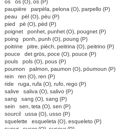
os òs (O), os (P)
paupière parpèla, pelona (O), parpello (P)
peau pèl (O), pèu (P)
pied pè (O), pèd (P)
poignet ponhet, punhet (O), pougnet (P)
poing ponh, punh (O), poung (P)
poitrine pitre, pièch, peitrina (O), peitrino (P)
pouce det gròs, poce (O), pouce (P)
pouls pols (O), pous (P)
poumon palmon, paumon (O), póumoun (P)
rein ren (O), ren (P)
ride ruga, rufa (O), rufo, rego (P)
salive saliva (O), salivo (P)
sang sang (O), sang (P)
sein sen, teta (O), sen (P)
sourcil ussa (O), usso (P)
squelette esqueleta (O), esqueleto (P)
sueur susor (O), susour (P)