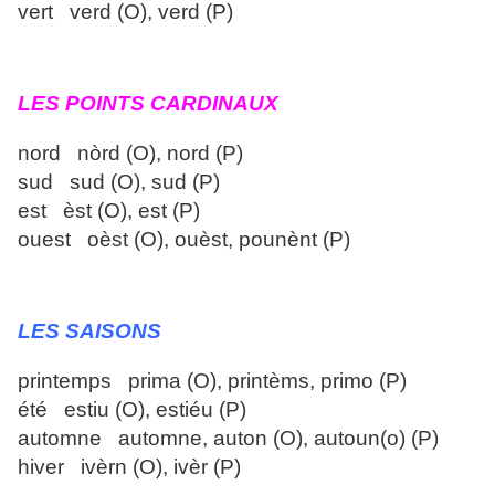
vert verd (O), verd (P)
LES POINTS CARDINAUX
nord nòrd (O), nord (P)
sud sud (O), sud (P)
est èst (O), est (P)
ouest oèst (O), ouèst, pounènt (P)
LES SAISONS
printemps prima (O), printèms, primo (P)
été estiu (O), estiéu (P)
automne automne, auton (O), autoun(o) (P)
hiver ivèrn (O), ivèr (P)