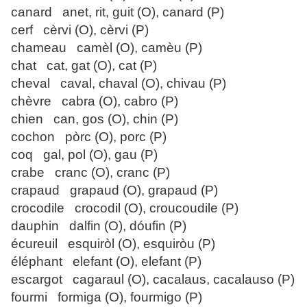
canard anet, rit, guit (O), canard (P)
cerf cèrvi (O), cèrvi (P)
chameau camèl (O), camèu (P)
chat cat, gat (O), cat (P)
cheval caval, chaval (O), chivau (P)
chèvre cabra (O), cabro (P)
chien can, gos (O), chin (P)
cochon pòrc (O), porc (P)
coq gal, pol (O), gau (P)
crabe cranc (O), cranc (P)
crapaud grapaud (O), grapaud (P)
crocodile crocodil (O), croucoudile (P)
dauphin dalfin (O), dóufin (P)
écureuil esquiròl (O), esquiròu (P)
éléphant elefant (O), elefant (P)
escargot cagaraul (O), cacalaus, cacalauso (P)
fourmi formiga (O), fourmigo (P)