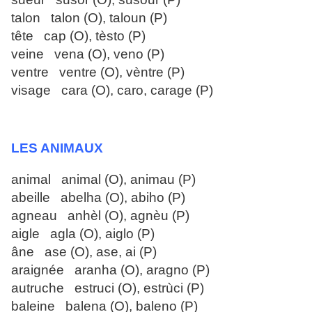
talon talon (O), taloun (P)
tête cap (O), tèsto (P)
veine vena (O), veno (P)
ventre ventre (O), vèntre (P)
visage cara (O), caro, carage (P)
LES ANIMAUX
animal animal (O), animau (P)
abeille abelha (O), abiho (P)
agneau anhèl (O), agnèu (P)
aigle agla (O), aiglo (P)
âne ase (O), ase, ai (P)
araignée aranha (O), aragno (P)
autruche estruci (O), estrùci (P)
baleine balena (O), baleno (P)