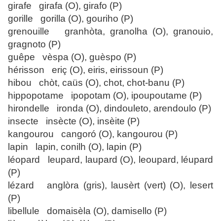
girafe girafa (O), girafo (P)
gorille gorilla (O), gouriho (P)
grenouille granhòta, granolha (O), granouio,
gragnoto (P)
guêpe vèspa (O), guèspo (P)
hérisson eriç (O), eiris, eirissoun (P)
hibou chòt, caüs (O), chot, chot-banu (P)
hippopotame ipopotam (O), ipoupoutame (P)
hirondelle ironda (O), dindouleto, arendoulo (P)
insecte insècte (O), insèite (P)
kangourou cangoró (O), kangourou (P)
lapin lapin, conilh (O), lapin (P)
léopard leupard, laupard (O), leoupard, léupard
(P)
lézard anglòra (gris), lausèrt (vert) (O), lesert
(P)
libellule domaisèla (O), damisello (P)