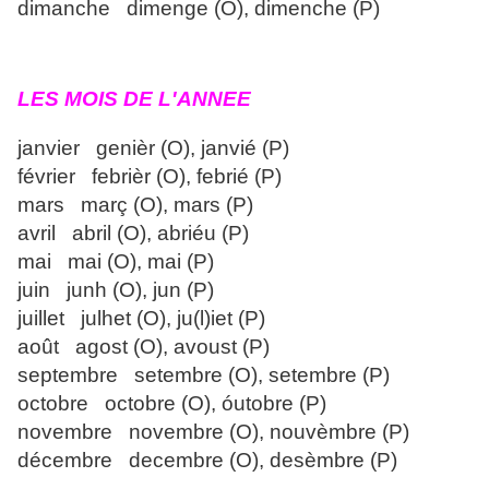
dimanche dimenge (O), dimenche (P)
LES MOIS DE L'ANNEE
janvier genièr (O), janvié (P)
février febrièr (O), febrié (P)
mars març (O), mars (P)
avril abril (O), abriéu (P)
mai mai (O), mai (P)
juin junh (O), jun (P)
juillet julhet (O), ju(l)iet (P)
août agost (O), avoust (P)
septembre setembre (O), setembre (P)
octobre octobre (O), óutobre (P)
novembre novembre (O), nouvèmbre (P)
décembre decembre (O), desèmbre (P)