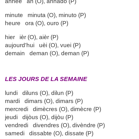
année an (O), annado (P)
minute minuta (O), minuto (P)
heure ora (O), ouro (P)
hier ièr (O), aièr (P)
aujourd'hui uèi (O), vuei (P)
demain deman (O), deman (P)
LES JOURS DE LA SEMAINE
lundi diluns (O), dilun (P)
mardi dimars (O), dimars (P)
mercredi dimècres (O), dimècre (P)
jeudi dijòus (O), dijòu (P)
vendredi divendres (O), divèndre (P)
samedi dissabte (O), dissate (P)