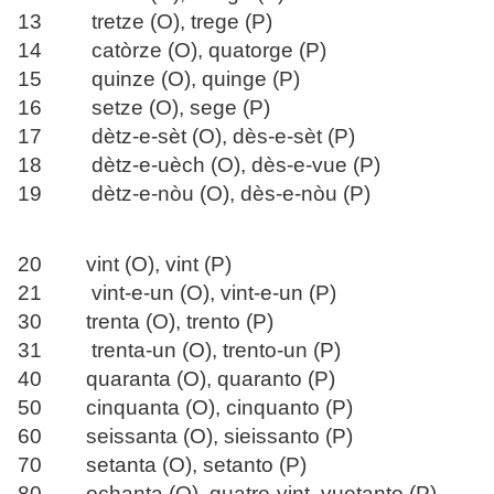
13 tretze (O), trege (P)
14 catòrze (O), quatorge (P)
15 quinze (O), quinge (P)
16 setze (O), sege (P)
17 dètz-e-sèt (O), dès-e-sèt (P)
18 dètz-e-uèch (O), dès-e-vue (P)
19 dètz-e-nòu (O), dès-e-nòu (P)
20 vint (O), vint (P)
21 vint-e-un (O), vint-e-un (P)
30 trenta (O), trento (P)
31 trenta-un (O), trento-un (P)
40 quaranta (O), quaranto (P)
50 cinquanta (O), cinquanto (P)
60 seissanta (O), sieissanto (P)
70 setanta (O), setanto (P)
80 ochanta (O), quatre-vint, vuetanto (P)