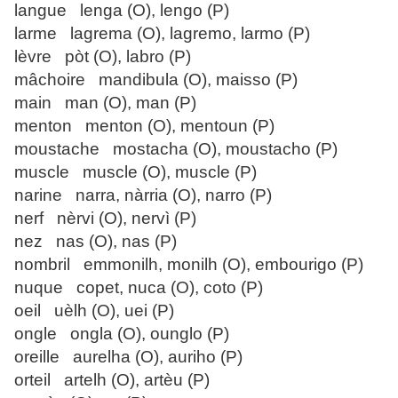
langue lenga (O), lengo (P)
larme lagrema (O), lagremo, larmo (P)
lèvre pòt (O), labro (P)
mâchoire mandibula (O), maisso (P)
main man (O), man (P)
menton menton (O), mentoun (P)
moustache mostacha (O), moustacho (P)
muscle muscle (O), muscle (P)
narine narra, nàrria (O), narro (P)
nerf nèrvi (O), nervì (P)
nez nas (O), nas (P)
nombril emmonilh, monilh (O), embourigo (P)
nuque copet, nuca (O), coto (P)
oeil uèlh (O), uei (P)
ongle ongla (O), ounglo (P)
oreille aurelha (O), auriho (P)
orteil artelh (O), artèu (P)