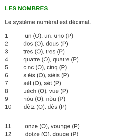
LES NOMBRES
Le système numéral est décimal.
1 un (O), un, uno (P)
2 dos (O), dous (P)
3 tres (O), tres (P)
4 quatre (O), quatre (P)
5 cinc (O), cinq (P)
6 sièis (O), sièis (P)
7 sèt (O), sèt (P)
8 uèch (O), vue (P)
9 nòu (O), nòu (P)
10 dètz (O), dès (P)
11 onze (O), vounge (P)
12 dotze (O), douge (P)