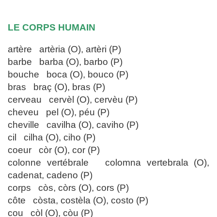
LE CORPS HUMAIN
artère artèria (O), artèri (P)
barbe barba (O), barbo (P)
bouche boca (O), bouco (P)
bras braç (O), bras (P)
cerveau cervèl (O), cervèu (P)
cheveu pel (O), péu (P)
cheville cavilha (O), caviho (P)
cil cilha (O), ciho (P)
coeur còr (O), cor (P)
colonne vertébrale colomna vertebrala (O),
cadenat, cadeno (P)
corps còs, còrs (O), cors (P)
côte còsta, costèla (O), costo (P)
cou còl (O), còu (P)