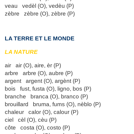
veau vedèl (O), vedèu (P)
zèbre zèbre (O), zèbre (P)
LA TERRE ET LE MONDE
LA NATURE
air air (O), aire, èr (P)
arbre arbre (O), aubre (P)
argent argent (O), argènt (P)
bois fust, fusta (O), ligno, bos (P)
branche branca (O), branco (P)
brouillard bruma, fums (O), nèblo (P)
chaleur calor (O), calour (P)
ciel cèl (O), cèu (P)
côte costa (O), costo (P)