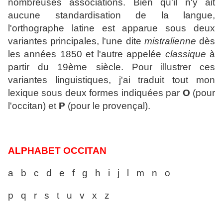
nombreuses associations. Bien qu'il n'y ait
aucune standardisation de la langue,
l'orthographe latine est apparue sous deux
variantes principales, l'une dite
mistralienne
dès
les années 1850 et l'autre appelée
classique
à
partir du 19ème siècle. Pour illustrer ces
variantes linguistiques, j'ai traduit tout mon
lexique sous deux formes indiquées par
O
(pour
l'occitan) et
P
(pour le provençal).
ALPHABET OCCITAN
a b c d e f g h i j l m n o
p q r s t u v x z