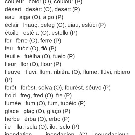
couleur color (O), coulour (P)
désert desèrt (O), desert (P)
eau aiga (O), aigo (P)
éclair lhauç, beleg (O), uiau, eslùci (P)
étoile estèla (O), estello (P)
fer fèrre (O), ferre (P)
feu fuòc (O), fiò (P)
feuille fuèlha (O), fueio (P)
fleur flor (O), flour (P)
fleuve fluvi, flum, ribièra (O), flume, flùvi, ribiero
(P)
forêt forèst, selva (O), fourèst, séuvo (P)
froid freg, fred (O), fre (P)
fumée fum (O), fum, tubèio (P)
glace glaç (O), glaço (P)
herbe èrba (O), erbo (P)
île illa, iscla (O), ilo, isclo (P)
inondation inondacion (O), inoundacioun,