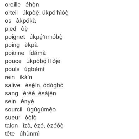
oreille éhò̠n
orteil úkpòè̠, úkpó'hìòè̠
os àkpókà
pied òè̠
poignet úkpé̠'nmóbò̠
poing èkpà
poitrine ídámà
pouce úkpóbò̱ lì òjè
pouls úgbèmí
rein íká'n
salive èsè̠ìn, ò̱dò̱ghò̱
sang è̱rèè, èsájè̱n
sein ényè̱
sourcil úgùgúmè̱ò
sueur ó̠ò̠fò̠
talon ízà, ézé, ézéòè̠
tête úhùnmì