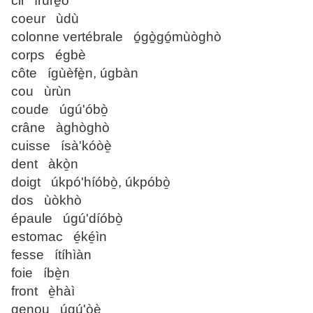
cil írúrè̠ò
coeur ùdù
colonne vertébrale ó̠gò̠gó̠mùòghò
corps égbè
côte ígùèfè̠n, úgbàn
cou ùrùn
coude úgú'óbò̱
crâne àghòghò
cuisse ísà'kóòè̱
dent àkò̱n
doigt úkpó'híóbò̱, úkpóbò̱
dos ùòkhò
épaule úgú'díóbò̱
estomac é̱ké̱ìn
fesse ítíhìàn
foie íbè̱n
front è̱hàì
genou úgú'òè̱