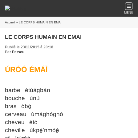
MENU
Accueil
» LE CORPS HUMAIN EN EMAI
LE CORPS HUMAIN EN EMAI
Publié le 23/11/2015 à 20:18
Par
Patsou
ÚRÓÓ ÉMÁÌ
barbe étùàgbàn
bouche únù
bras óbò̠
cerveau úmàghòghò
cheveu étò
cheville úkpé̠'nmòè̠