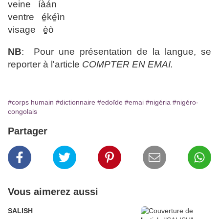
veine íàán
ventre é̠ké̠ìn
visage è̠ò
NB
: Pour une présentation de la langue, se
reporter à l'article
COMPTER EN EMAI.
#corps humain
#dictionnaire
#edoïde
#emai
#nigéria
#nigéro-
congolais
Partager
Vous aimerez aussi
SALISH