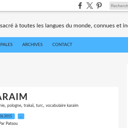
nsacré à toutes les langues du monde, connues et i
IPALES
ARCHIVES
CONTACT
ARAIM
,
,
,
,
nie
pologne
trakaï
turc
vocabulaire karaim
06.2015
…
Par Patsou