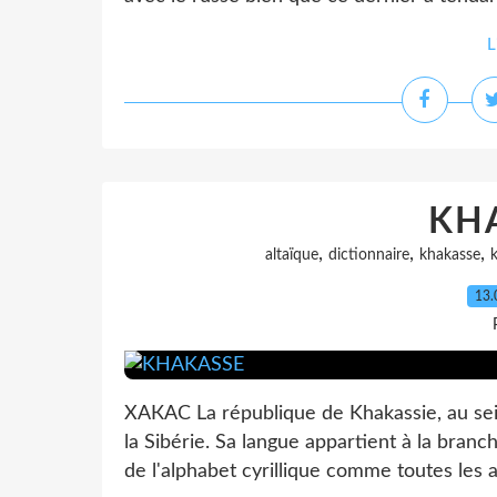
L
KH
,
,
,
altaïque
dictionnaire
khakasse
k
13.
ХАКАС La république de Khakassie, au sein
la Sibérie. Sa langue appartient à la branche
de l'alphabet cyrillique comme toutes les a