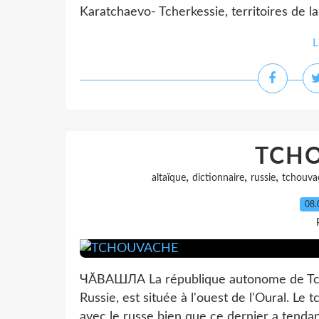
Karatchaevo- Tcherkessie, territoires de la
L
TCH
,
,
,
altaïque
dictionnaire
russie
tchouva
08.
ЧӐВАШЛА La république autonome de Tcho
Russie, est située à l'ouest de l'Oural. Le 
avec le russe bien que ce dernier a tendan