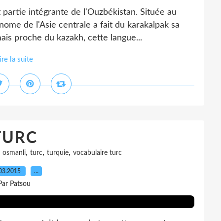
rtie intégrante de l'Ouzbékistan. Située au
ome de l'Asie centrale a fait du karakalpak sa
mais proche du kazakh, cette langue...
ire la suite
TURC
,
,
,
,
osmanli
turc
turquie
vocabulaire turc
03.2015
…
Par Patsou