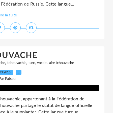
 Fédération de Russie. Cette langue...
ire la suite
OUVACHE
,
,
,
che
tchouvachie
turc
vocabulaire tchouvache
03.2015
…
Par Patsou
uvachie, appartenant à la Fédération de
tchouvache partage le statut de langue officielle
ce à le supplanter. Cette langue turque...