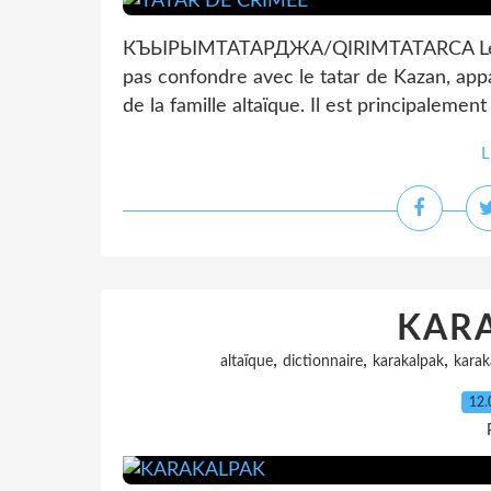
КЪЫРЫМТАТАРДЖА/QIRIMTATARCA Le tatar
pas confondre avec le tatar de Kazan, app
de la famille altaïque. Il est principalemen
L
KAR
,
,
,
altaïque
dictionnaire
karakalpak
karak
12.