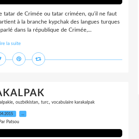
 de Crimée ou tatar criméen, qu'il ne faut
artient à la branche kypchak des langues turques
t parlé dans la république de Crimée,...
ire la suite
AKALPAK
,
,
,
alpakie
ouzbékistan
turc
vocabulaire karakalpak
04.2015
…
Par Patsou