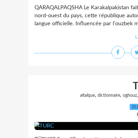
QARAQALPAQSHA Le Karakalpakistan fait pa
nord-ouest du pays, cette république auton
langue officielle. Influencée par l'ouzbek 
L
,
,
altaïque
dictionnaire
oghouz
21.