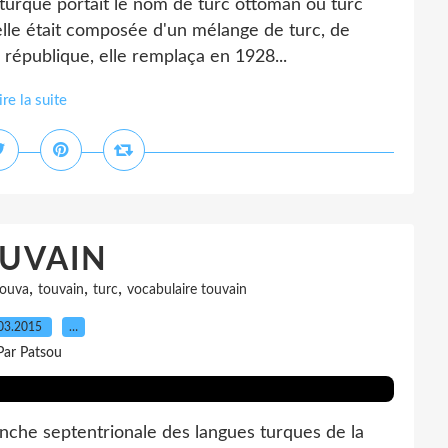
turque portait le nom de turc ottoman ou turc
uelle était composée d'un mélange de turc, de
 république, elle remplaça en 1928...
ire la suite
UVAIN
,
,
,
touva
touvain
turc
vocabulaire touvain
03.2015
…
Par Patsou
che septentrionale des langues turques de la