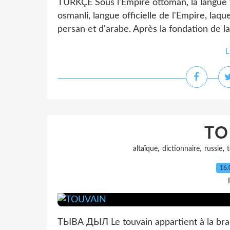
TÜRKÇE Sous l'Empire ottoman, la langue 
osmanli, langue officielle de l'Empire, laq
persan et d'arabe. Après la fondation de la
L
TO
,
,
,
altaïque
dictionnaire
russie
16.
ТЫВА ДЫЛ Le touvain appartient à la bran