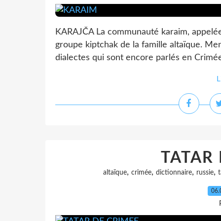
KARAJČA La communauté karaim, appelée a
groupe kiptchak de la famille altaïque. Me
dialectes qui sont encore parlés en Crimée,
L
TATAR 
,
,
,
,
altaïque
crimée
dictionnaire
russie
06.