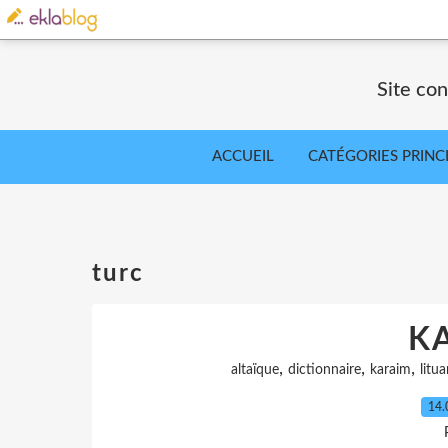
Site co
ACCUEIL
CATÉGORIES PRINC
turc
K
,
,
,
altaïque
dictionnaire
karaim
litua
14.