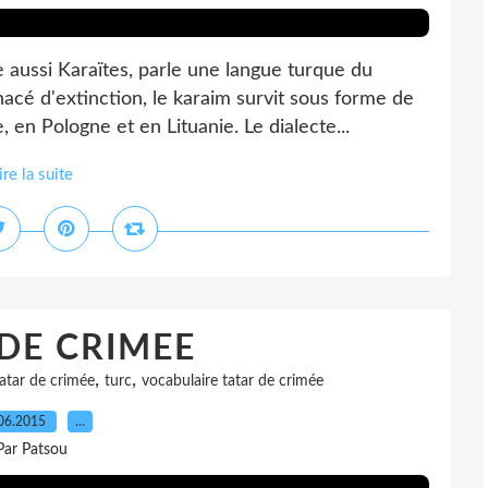
ussi Karaïtes, parle une langue turque du
nacé d'extinction, le karaim survit sous forme de
 en Pologne et en Lituanie. Le dialecte...
ire la suite
DE CRIMEE
,
,
tatar de crimée
turc
vocabulaire tatar de crimée
06.2015
…
Par Patsou