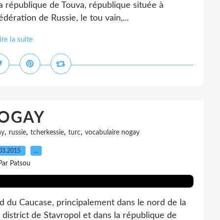
 la république de Touva, république située à
édération de Russie, le tou vain,...
ire la suite
OGAY
,
,
,
,
ay
russie
tcherkessie
turc
vocabulaire nogay
03.2015
…
Par Patsou
 du Caucase, principalement dans le nord de la
district de Stavropol et dans la république de