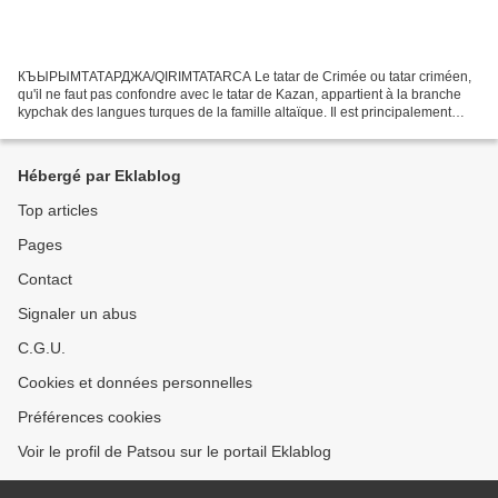
КЪЫРЫМТАТАРДЖА/QIRIMTATARCA Le tatar de Crimée ou tatar criméen,
qu'il ne faut pas confondre avec le tatar de Kazan, appartient à la branche
kypchak des langues turques de la famille altaïque. Il est principalement
parlé dans la république de Crimée,...
Hébergé par Eklablog
Top articles
Pages
Contact
Signaler un abus
C.G.U.
Cookies et données personnelles
Préférences cookies
Voir le profil de Patsou sur le portail Eklablog