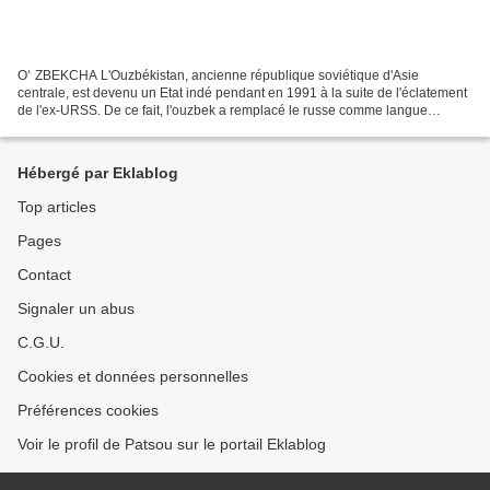
Oՙ ZBEKCHA L'Ouzbékistan, ancienne république soviétique d'Asie
centrale, est devenu un Etat indé pendant en 1991 à la suite de l'éclatement
de l'ex-URSS. De ce fait, l'ouzbek a remplacé le russe comme langue
officielle et les autorités en ont profité...
Hébergé par Eklablog
Top articles
Pages
Contact
Signaler un abus
C.G.U.
Cookies et données personnelles
Préférences cookies
Voir le profil de Patsou sur le portail Eklablog