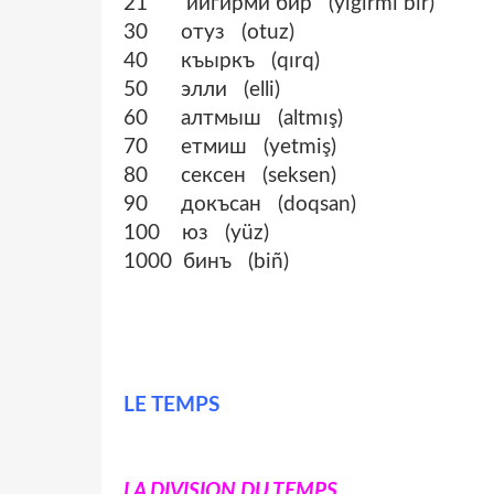
21 йигирми бир (yigirmi bir)
30 отуз (otuz)
40 къыркъ (qırq)
50 элли (elli)
60 алтмыш (altmış)
70 етмиш (yetmiş)
80 сексен (seksen)
90 докъсан (doqsan)
100 юз (yüz)
1000 бинъ (biñ)
LE TEMPS
LA DIVISION DU TEMPS