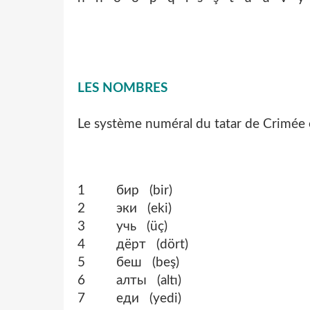
LES NOMBRES
Le système numéral du tatar de Crimée 
1 бир (bir)
2 эки (eki)
3 учь (üç)
4 дёрт (dört)
5 беш (beş)
6 алты (altı)
7 еди (yedi)