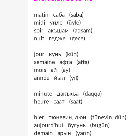
matin саба (saba)
midi уйле (üyle)
soir акъшам (aqşam)
nuit гедже (gece)
jour кунь (kün)
semaine афта (afta)
mois ай (ay)
année йыл (yıl)
minute дакъкъа (daqqa)
heure саат (saat)
hier тюневин, дюн (tünevin, dün)
aujourd'hui бугунь (bugün)
demain ярын (yarın)