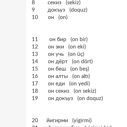
8 секиз (sekiz)
9 докъуз (doquz)
10 он (on)
11 он бир (on bir)
12 он эки (on eki)
13 он учь (on üç)
14 он дёрт (on dört)
15 он беш (on beş)
16 он алты (on altı)
17 он еди (on yedi)
18 он секиз (on sekiz)
19 он докъуз (on doquz)
20 йигирми (yigirmi)