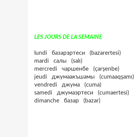
LES JOURS DE LA SEMAINE
lundi базарэртеси (bazarertesi)
mardi салы (salı)
mercredi чаршенбе (çarşenbe)
jeudi джумаакъшамы (cumaaqşamı)
vendredi джума (cuma)
samedi джумаэртеси (cumaertesi)
dimanche базар (bazar)