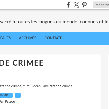
nsacré à toutes les langues du monde, connues et i
IPALES
ARCHIVES
CONTACT
DE CRIMEE
,
,
tatar de crimée
turc
vocabulaire tatar de crimée
06.2015
…
Par Patsou