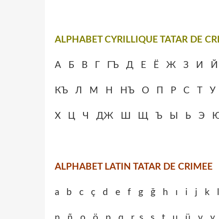
ALPHABET CYRILLIQUE TATAR DE CR
А Б В Г ГЪ Д Е Ё Ж З И Й
КЪ Л М Н НЪ О П Р С Т У
Х Ц Ч ДЖ Ш Щ Ъ Ы Ь Э 
ALPHABET LATIN TATAR DE CRIMEE
a b c ç d e f g ğ h ı i j k 
n ñ o ö p q r s ş t u ü v y