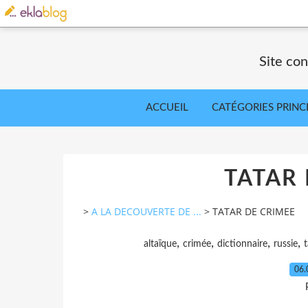
Site co
ACCUEIL
CATÉGORIES PRINC
TATAR 
>
A LA DECOUVERTE DE ...
>
TATAR DE CRIMEE
,
,
,
,
altaïque
crimée
dictionnaire
russie
06.