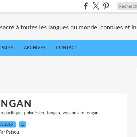
nsacré à toutes les langues du monde, connues et i
IPALES
ARCHIVES
CONTACT
ONGAN
,
,
,
n pacifique
polynésien
tongan
vocabulaire tongan
03.2015
…
Par Patsou