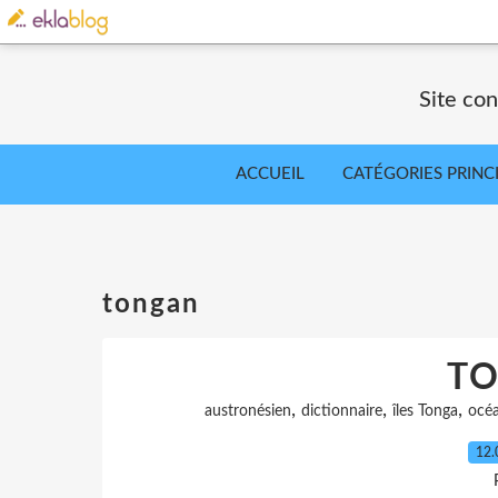
Site co
ACCUEIL
CATÉGORIES PRINC
tongan
T
,
,
,
austronésien
dictionnaire
îles Tonga
océa
12.