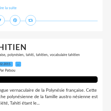
ire la suite
HITIEN
,
,
,
,
aise
polynésien
tahiti
tahitien
vocabulaire tahitien
02.2015
…
Par Patsou
angue vernaculaire de la Polynésie française. Cette
che polynésienne de la famille austro nésienne est
té, Tahiti étant le...