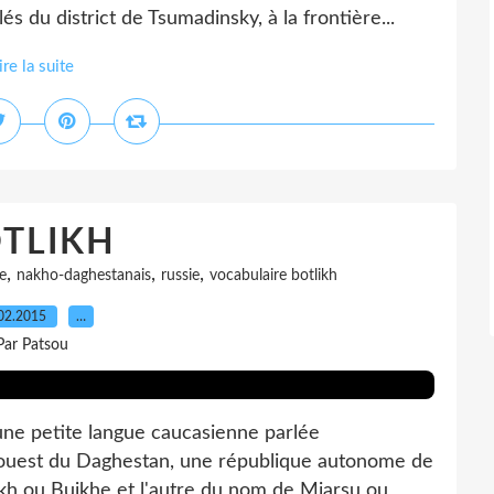
és du district de Tsumadinsky, à la frontière...
ire la suite
TLIKH
,
,
,
e
nakho-daghestanais
russie
vocabulaire botlikh
02.2015
…
Par Patsou
 petite langue caucasienne parlée
-ouest du Daghestan, une république autonome de
ikh ou Buikhe et l'autre du nom de Miarsu ou