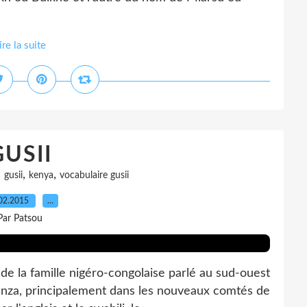
ire la suite
GUSII
,
,
,
gusii
kenya
vocabulaire gusii
02.2015
…
Par Patsou
de la famille nigéro-congolaise parlé au sud-ouest
nza, principalement dans les nouveaux comtés de