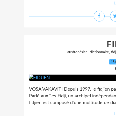
L
F
,
,
austronésien
dictionnaire
fidj
15.
VOSA VAKAVITI Depuis 1997, le fidjien parta
Parlé aux îles Fidji, un archipel indépendan
fidjien est composé d'une multitude de dial
L