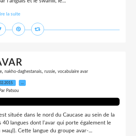
l'anglais et le swahili, le...
ire la suite
AVAR
,
,
,
e
nakho-daghestanais
russie
vocabulaire avar
02.2015
…
Par Patsou
 située dans le nord du Caucase au sein de la
 40 langues dont l'avar qui porte également le
мацӏ). Cette langue du groupe avar-...