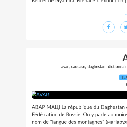
Kisii et de Nyamira. Menacé d'extinction par 
L
,
,
,
avar
caucase
daghestan
dictionnair
15.
АВАР МАЦӀ La république du Daghestan est
Fédé ration de Russie. On y parle au moins
nom de "langue des montagnes" (магӏарул 