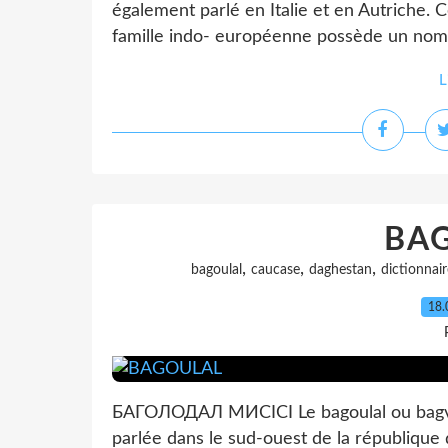
également parlé en Italie et en Autriche. 
famille indo- européenne possède un nombr
L
BA
,
,
,
bagoulal
caucase
daghestan
dictionnair
18.
БАГОЛОДАЛ МИСӀСӀ Le bagoulal ou bagval
parlée dans le sud-ouest de la républiqu