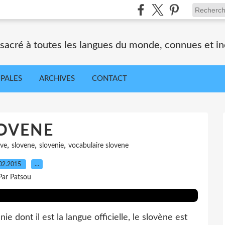
nsacré à toutes les langues du monde, connues et i
IPALES
ARCHIVES
CONTACT
OVENE
,
,
,
ave
slovene
slovenie
vocabulaire slovene
02.2015
…
Par Patsou
dont il est la langue officielle, le slovène est