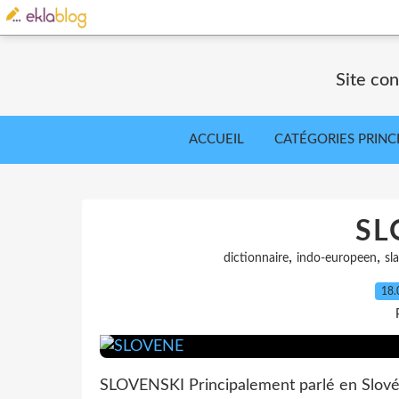
Site co
ACCUEIL
CATÉGORIES PRINC
SL
,
,
dictionnaire
indo-europeen
sl
18.
SLOVENSKI Principalement parlé en Slovénie 