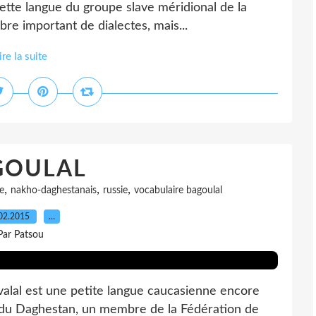
Cette langue du groupe slave méridional de la
e important de dialectes, mais...
ire la suite
GOULAL
,
,
,
e
nakho-daghestanais
russie
vocabulaire bagoulal
02.2015
…
Par Patsou
al est une petite langue caucasienne encore
e du Daghestan, un membre de la Fédération de