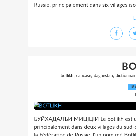
Russie, principalement dans six villages isol
L
BO
,
,
,
botlikh
caucase
daghestan
dictionnair
18.
БУЙХАДАЛЪИ МИЦӀЦӀИ Le botlikh est une
principalement dans deux villages du sud
la Fédération de Russie, l'un nom mé Botl