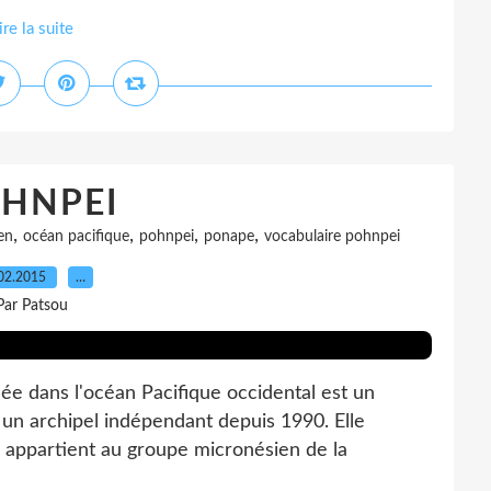
ire la suite
HNPEI
,
,
,
,
en
océan pacifique
pohnpei
ponape
vocabulaire pohnpei
02.2015
…
Par Patsou
 dans l'océan Pacifique occidental est un
un archipel indépendant depuis 1990. Elle
 appartient au groupe micronésien de la