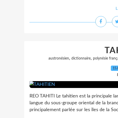
L
TA
,
,
austronésien
dictionnaire
polynésie franç
15.
REO TAHITI Le tahitien est la principale l
langue du sous-groupe oriental de la bran
principalement parlée sur les îles de la Socié