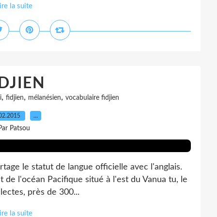
ire la suite
IDJIEN
,
,
,
i
fidjien
mélanésien
vocabulaire fidjien
02.2015
…
Par Patsou
ge le statut de langue officielle avec l'anglais.
t de l'océan Pacifique situé à l'est du Vanua tu, le
ectes, près de 300...
ire la suite