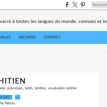
nsacré à toutes les langues du monde, connues et i
IPALES
ARCHIVES
CONTACT
HITIEN
,
,
,
,
aise
polynésien
tahiti
tahitien
vocabulaire tahitien
02.2015
…
Par Patsou