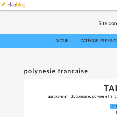
Site co
ACCUEIL
CATÉGORIES PRINC
polynesie francaise
TA
,
,
austronésien
dictionnaire
polynésie franç
15.