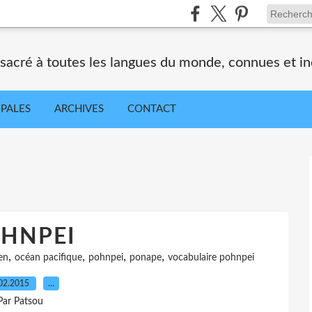
nsacré à toutes les langues du monde, connues et i
IPALES
ARCHIVES
CONTACT
HNPEI
,
,
,
,
en
océan pacifique
pohnpei
ponape
vocabulaire pohnpei
02.2015
…
Par Patsou