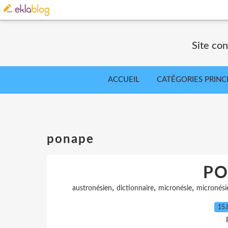
Site co
ACCUEIL
CATÉGORIES PRINC
ponape
PO
,
,
,
austronésien
dictionnaire
micronésie
micronési
15.