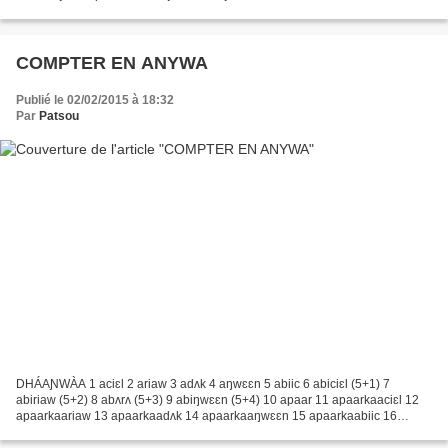
cuisse ʌʌm dent leeo doigt lwɛ ɛdɔ...
COMPTER EN ANYWA
Publié le 02/02/2015 à 18:32
Par
Patsou
DHÁAƝWÀA 1 aciɛl 2 ariaw 3 adʌk 4 aŋwɛɛn 5 abiic 6 abiciɛl (5+1) 7
abiriaw (5+2) 8 abʌrʌ (5+3) 9 abiŋwɛɛn (5+4) 10 apaar 11 apaarkaaciɛl 12
apaarkaariaw 13 apaarkaadʌk 14 apaarkaaŋwɛɛn 15 apaarkaabiic 16
apaarkaabiciɛl 17 apaarkaabiriaw 18 apaarkaabʌrʌ...