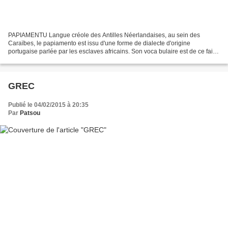
PAPIAMENTU Langue créole des Antilles Néerlandaises, au sein des
Caraïbes, le papiamento est issu d'une forme de dialecte d'origine
portugaise parlée par les esclaves africains. Son voca bulaire est de ce fait
constitué pour l'essentiel de mots empruntés...
GREC
Publié le 04/02/2015 à 20:35
Par
Patsou