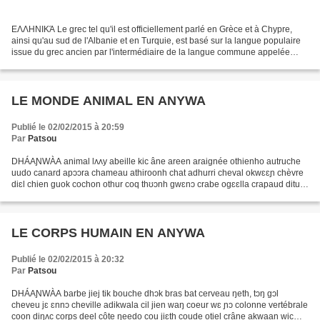
ΕΛΛΗΝΙΚΆ Le grec tel qu'il est officiellement parlé en Grèce et à Chypre,
ainsi qu'au sud de l'Albanie et en Turquie, est basé sur la langue populaire
issue du grec ancien par l'intermédiaire de la langue commune appelée
koinè. Constituant une branche...
LE MONDE ANIMAL EN ANYWA
Publié le 02/02/2015 à 20:59
Par
Patsou
DHÁAƝWÀA animal lʌʌy abeille kic âne areen araignée othienho autruche
uudo canard apɔɔra chameau athiroonh chat adhurri cheval okwɛɛɲ chèvre
diɛl chien guok cochon othur coq thʊɔnh gwɛnɔ crabe ogɛɛlla crapaud ditut,
ogwaal crocodile ɲaaŋ écureuil cɔni...
LE CORPS HUMAIN EN ANYWA
Publié le 02/02/2015 à 20:32
Par
Patsou
DHÁAƝWÀA barbe jiej tik bouche dhɔk bras bat cerveau ŋeth, tɔŋ gɔl
cheveu jɛ ɛnnɔ cheville adikwala cil jien waŋ coeur wɛ ɲɔ colonne vertébrale
coon diŋʌc corps deel côte ŋeedo cou jiɛth coude otiel crâne akwaan wic