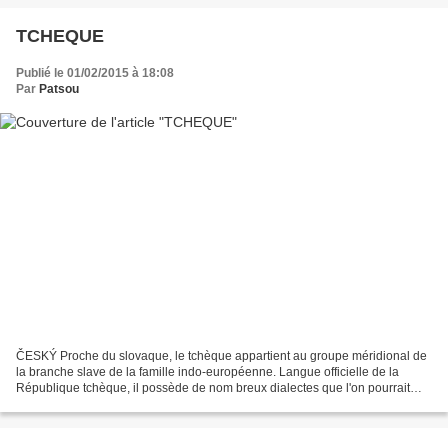
TCHEQUE
Publié le 01/02/2015 à 18:08
Par
Patsou
ČESKÝ Proche du slovaque, le tchèque appartient au groupe méridional de
la branche slave de la famille indo-européenne. Langue officielle de la
République tchèque, il possède de nom breux dialectes que l'on pourrait
répartir en groupe de la Moravie orientale...