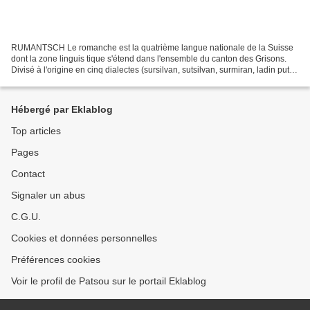
RUMANTSCH Le romanche est la quatrième langue nationale de la Suisse
dont la zone linguis tique s'étend dans l'ensemble du canton des Grisons.
Divisé à l'origine en cinq dialectes (sursilvan, sutsilvan, surmiran, ladin puter
et ladin vallader), le ruman...
Hébergé par Eklablog
Top articles
Pages
Contact
Signaler un abus
C.G.U.
Cookies et données personnelles
Préférences cookies
Voir le profil de Patsou sur le portail Eklablog