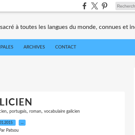
nsacré à toutes les langues du monde, connues et i
IPALES
ARCHIVES
CONTACT
LICIEN
,
,
,
cien
portugais
roman
vocabulaire galicien
01.2015
…
Par Patsou