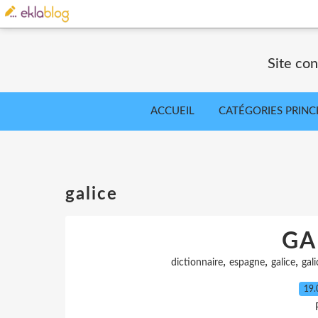
Site co
ACCUEIL
CATÉGORIES PRINC
galice
GA
,
,
,
dictionnaire
espagne
galice
gali
19.