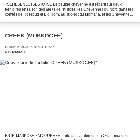
TSĖHÉSENĖSTSESTȮTSE Le peuple cheyenne est réparti sur deux
territoires en raison des aléas de l'histoire, les Cheyennes du Nord dans les
comtés de Rosebud et Big Horn, au sud-est du Montana, et les Cheyennes
du Sud qui partagent le même territoire que...
CREEK (MUSKOGEE)
Publié le 26/03/2015 à 15:27
Par
Patsou
ESTE-MASKOKE EM OPUNVKV Parlé principalement en Oklahoma et en