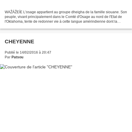
WAŽÁŽEÍE L'osage appartient au groupe dheigha de la famille siouane. Son
peuple, vivant principalement dans le Comté d'Osage au nord de l'Etat de
l'Oklahoma, tente de redonner vie à cette langue amérindienne dont la
dernière locutrice s'est éteinte en...
CHEYENNE
Publié le 14/02/2016 à 20:47
Par
Patsou