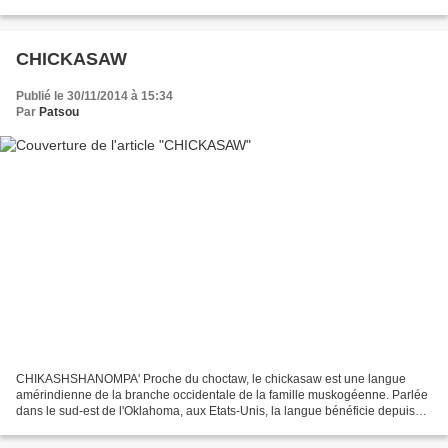
en usage actuellement. Représentée...
CHICKASAW
Publié le 30/11/2014 à 15:34
Par
Patsou
CHIKASHSHANOMPA' Proche du choctaw, le chickasaw est une langue
amérindienne de la branche occidentale de la famille muskogéenne. Parlée
dans le sud-est de l'Oklahoma, aux Etats-Unis, la langue bénéficie depuis
2007 d'un programme de revitalisation pour...