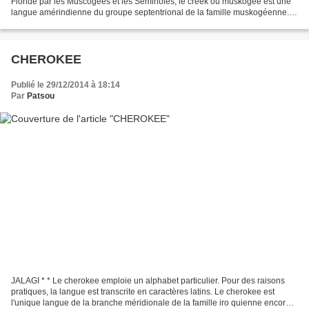
Floride par les Muscogees et les Séminoles, le creek ou muskogee est une
langue amérindienne du groupe septentrional de la famille muskogéenne. Il
tire son nom des petites rivières ou creeks...
CHEROKEE
Publié le 29/12/2014 à 18:14
Par
Patsou
JALAGI * * Le cherokee emploie un alphabet particulier. Pour des raisons
pratiques, la langue est transcrite en caractères latins. Le cherokee est
l'unique langue de la branche méridionale de la famille iro quienne encore