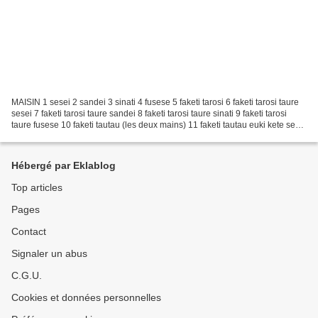
MAISIN 1 sesei 2 sandei 3 sinati 4 fusese 5 faketi tarosi 6 faketi tarosi taure
sesei 7 faketi tarosi taure sandei 8 faketi tarosi taure sinati 9 faketi tarosi
taure fusese 10 faketi tautau (les deux mains) 11 faketi tautau euki kete sesei
12 faketi tautau...
Hébergé par Eklablog
Top articles
Pages
Contact
Signaler un abus
C.G.U.
Cookies et données personnelles