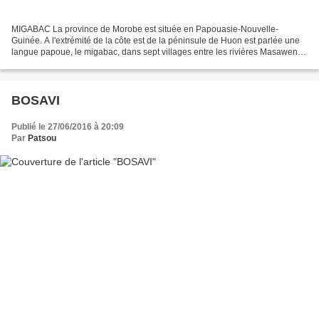
MIGABAC La province de Morobe est située en Papouasie-Nouvelle-
Guinée. A l'extrémité de la côte est de la péninsule de Huon est parlée une
langue papoue, le migabac, dans sept villages entre les rivières Masaweng
et Tewea. Cette langue appartient au groupe...
BOSAVI
Publié le 27/06/2016 à 20:09
Par
Patsou