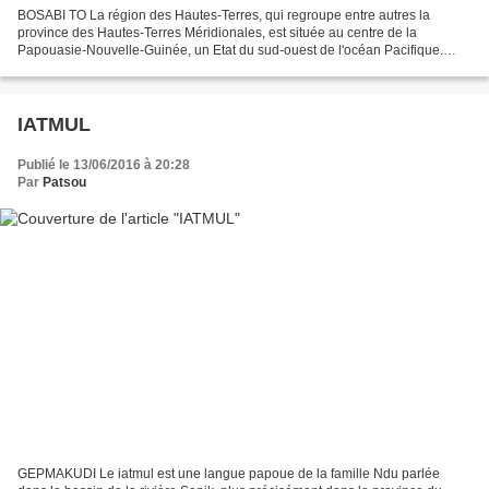
BOSABI TO La région des Hautes-Terres, qui regroupe entre autres la
province des Hautes-Terres Méridionales, est située au centre de la
Papouasie-Nouvelle-Guinée, un Etat du sud-ouest de l'océan Pacifique.
Réparti sur une vingtaine de villages autour...
IATMUL
Publié le 13/06/2016 à 20:28
Par
Patsou
GEPMAKUDI Le iatmul est une langue papoue de la famille Ndu parlée