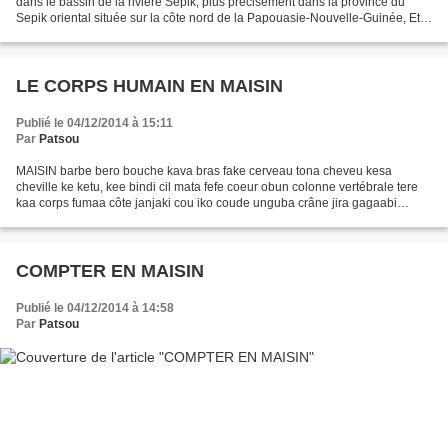
dans le bassin de la rivière Sepik, plus précisément dans la province du
Sepik oriental située sur la côte nord de la Papouasie-Nouvelle-Guinée, Etat
indépendant de l'océan Pacifique....
LE CORPS HUMAIN EN MAISIN
Publié le 04/12/2014 à 15:11
Par
Patsou
MAISIN barbe bero bouche kava bras fake cerveau tona cheveu kesa
cheville ke ketu, kee bindi cil mata fefe coeur obun colonne vertébrale tere
kaa corps fumaa côte janjaki cou iko coude unguba crâne jira gagaabi
cuisse kadda dent nuwa doigt fake rereki...
COMPTER EN MAISIN
Publié le 04/12/2014 à 14:58
Par
Patsou