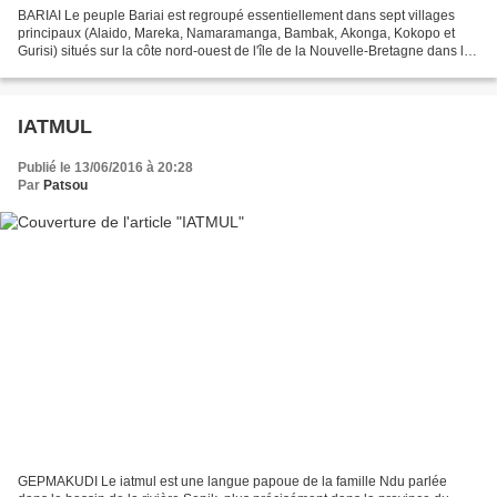
BARIAI Le peuple Bariai est regroupé essentiellement dans sept villages
principaux (Alaido, Mareka, Namaramanga, Bambak, Akonga, Kokopo et
Gurisi) situés sur la côte nord-ouest de l'île de la Nouvelle-Bretagne dans la
province de la Nouvelle-Bretagne...
IATMUL
Publié le 13/06/2016 à 20:28
Par
Patsou
GEPMAKUDI Le iatmul est une langue papoue de la famille Ndu parlée