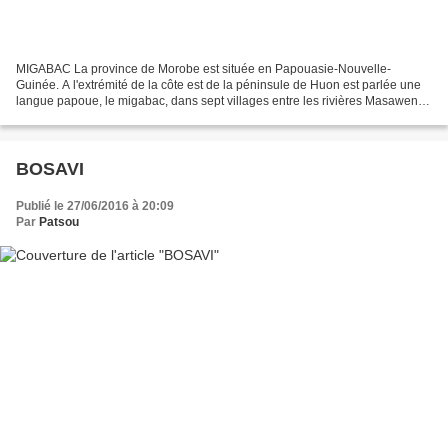
MIGABAC La province de Morobe est située en Papouasie-Nouvelle-
Guinée. A l'extrémité de la côte est de la péninsule de Huon est parlée une
langue papoue, le migabac, dans sept villages entre les rivières Masaweng
et Tewea. Cette langue appartient au groupe...
BOSAVI
Publié le 27/06/2016 à 20:09
Par
Patsou