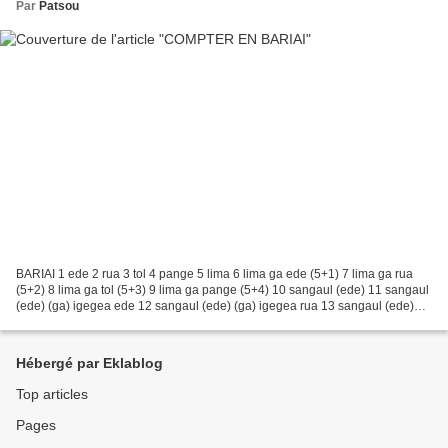
Par
Patsou
BARIAI 1 ede 2 rua 3 tol 4 pange 5 lima 6 lima ga ede (5+1) 7 lima ga rua
(5+2) 8 lima ga tol (5+3) 9 lima ga pange (5+4) 10 sangaul (ede) 11 sangaul
(ede) (ga) igegea ede 12 sangaul (ede) (ga) igegea rua 13 sangaul (ede)
(ga) igegea tol 14 sangaul (ede)...
Hébergé par Eklablog
Top articles
Pages