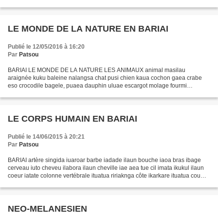
contreforts des montagnes du Prince Alexander,...
LE MONDE DE LA NATURE EN BARIAI
Publié le 12/05/2016 à 16:20
Par
Patsou
BARIAI LE MONDE DE LA NATURE LES ANIMAUX animal masilau
araignée kuku baleine nalangsa chat pusi chien kaua cochon gaea crabe
eso crocodile bagele, puaea dauphin uluae escargot molage fourmi
ngesngeso (petite), karkar (grande) guêpe gulupa hibou tut lézard...
LE CORPS HUMAIN EN BARIAI
Publié le 14/06/2015 à 20:21
Par
Patsou
BARIAI artère singida iuaroar barbe iadade ilaun bouche iaoa bras ibage
cerveau iuto cheveu ilabora ilaun cheville iae aea tue cil imata ikukul ilaun
coeur iatate colonne vertébrale ituatua ririaknga côte ikarkare ituatua cou
igagal coude ibage kubal...
NEO-MELANESIEN