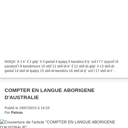
NISG̱A՚ A 1 k՚ il̕ 2 gilp՚ il 3 gwilal̕ 4 tx̱alpx̱ 5 kwsdins 6 ḵ՚ ool̕ t 7 t՚ ipx̱ool̕ t 8
ɢ̱andool̕ t 9 kwsdimoos 10 xbil̕ 11 xbil̕-di-k՚ il̕ 12 xbil̕-di-gilp՚ il 13 xbil̕-di-
gwilal̕ 14 xbil̕-di-tx̱alpx̱ 15 xbil̕-di-kwsdins 16 xbil̕-di-ḵ՚ ool̕ t 17 xbil̕-di-t՚...
COMPTER EN LANGUE ABORIGENE
D'AUSTRALIE
Publié le 19/07/2015 à 14:25
Par
Patsou