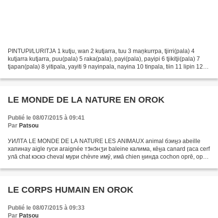
PINTUPI/LURITJA 1 kutju, wan 2 kutjarra, tuu 3 maṉkurrpa, tjirri(pala) 4
kutjarra kutjarra, puu(pala) 5 raka(pala), payi(pala), payipi 6 tjikitji(pala) 7
tjapan(pala) 8 yitipala, yayiti 9 nayinpala, nayina 10 tinpala, tiin 11 lipin 12
tuwilpa 13 tjatin...
LE MONDE DE LA NATURE EN OROK
Publié le 08/07/2015 à 09:41
Par
Patsou
УИЛТА LE MONDE DE LA NATURE LES ANIMAUX animal бэиӈэ abeille
хапинау aigle гуси araignée тэ̄нэ̄нӡи baleine калима, кēӈа canard ӷаса cerf
улā chat кэскэ cheval мури chèvre имӯ, имā chien ӈинда cochon оргē, орги,
ори coq хусэ накку crabe эмэ crapaud габала...
LE CORPS HUMAIN EN OROK
Publié le 08/07/2015 à 09:33
Par
Patsou