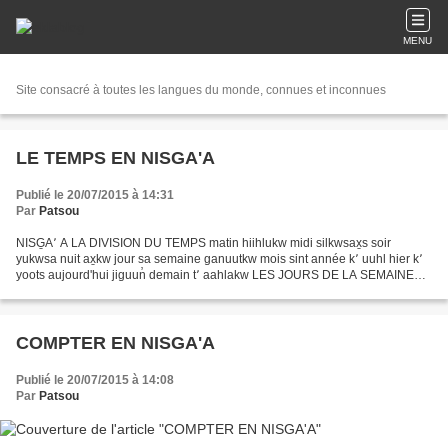
MENU
Site consacré à toutes les langues du monde, connues et inconnues
LE TEMPS EN NISGA'A
Publié le 20/07/2015 à 14:31
Par
Patsou
NISG̱A՚ A LA DIVISION DU TEMPS matin hiihlukw midi silkwsax̱s soir
yukwsa nuit ax̱kw jour sa semaine ganuutkw mois sint année k՚ uuhl hier k՚
yoots aujourd'hui jiguun̓ demain t՚ aahlakw LES JOURS DE LA SEMAINE
lundi Ksɢ̱ooɢ̱am sa mardi Han̓ iigilp՚ ilhl...
COMPTER EN NISGA'A
Publié le 20/07/2015 à 14:08
Par
Patsou