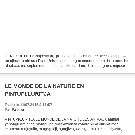
DËNE SŲ́ŁINÉ Le chipewyan, qu'il ne faut pas confondre avec le chippewa
ou ojibwe parlé aux Etats-Unis, est une langue amérindienne de la branche
athabascane septentrionale de la famille na-dené. Cette langue composée
de neuf dialectes, qui se différencient...
LE MONDE DE LA NATURE EN
PINTUPI/LURITJA
Publié le 11/07/2015 à 15:57
Par
Patsou
PINTUPI/LURITJA LE MONDE DE LA NATURE LES ANIMAUX animal
yaṉangu araignée marapulpa, waṉkawaṉka canard kuka yurukarratja
chameau muḻuyultu, muṉngukiṯi, nguṉṯiwaṯawara, kamula chat miiyawu,
ngaya, nyumpunypa, puutji cheval naanytja, timana chien papa,...