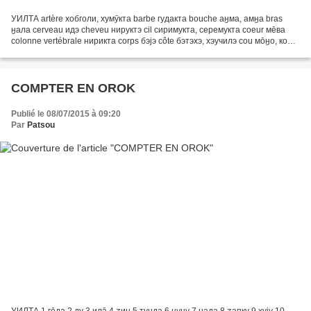
УИЛТА artère хобголи, хумӯкта barbe гудакта bouche аӈма, амӈа bras
ӈала cerveau идэ cheveu нируктэ cil сиримукта, серемукта coeur мēва
colonne vertébrale нирикта corps бэјэ côte бэтэхэ, хэучилэ cou мōӈо, коӡи
coude уитэ crâne ӡили гирапсани cuisse опури,...
COMPTER EN OROK
Publié le 08/07/2015 à 09:20
Par
Patsou
УИЛТА 1 гēда 2 ду 3 илā 4 ӡин 5 тунда 6 нуӈу 7 нада 8 ӡапку 9 хују 10