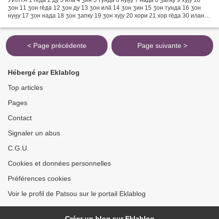
ӡон 11 ӡон гēда 12 ӡон ду 13 ӡон илā 14 ӡон ӡин 15 ӡон тунда 16 ӡон
нуӈу 17 ӡон нада 18 ӡон ӡапку 19 ӡон хују 20 хори 21 хор гēда 30 иландō
40 ӡиндō 50 тундадō 60 нуӈундō 70 надандō...
< Page précédente
Page suivante >
Hébergé par Eklablog
Top articles
Pages
Contact
Signaler un abus
C.G.U.
Cookies et données personnelles
Préférences cookies
Voir le profil de Patsou sur le portail Eklablog
Créer un blog sur Eklablog