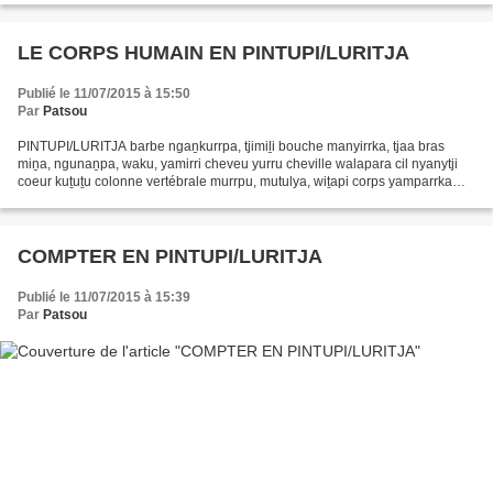
LE CORPS HUMAIN EN PINTUPI/LURITJA
Publié le 11/07/2015 à 15:50
Par
Patsou
PINTUPI/LURITJA barbe ngaṉkurrpa, tjimiḻi bouche manyirrka, tjaa bras
miṉa, ngunaṉpa, waku, yamirri cheveu yurru cheville walapara cil nyanytji
coeur kuṯuṯu colonne vertébrale murrpu, mutulya, wiṯapi corps yamparrka
côte nyimiri crâne kata tarrka cuisse...
COMPTER EN PINTUPI/LURITJA
Publié le 11/07/2015 à 15:39
Par
Patsou