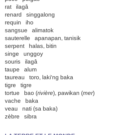
rat ilagâ
renard singgalong
requin iho
sangsue alimatok
sauterelle apanapan, tanisik
serpent halas, bitin
singe unggoy
souris ilagâ
taupe alum
taureau toro, laki'ng baka
tigre tigre
tortue bao (
rivière
), pawikan (
mer
)
vache baka
veau nati (sa baka)
zèbre sibra