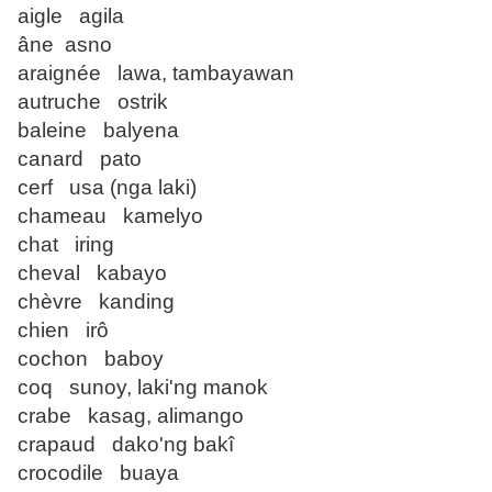
aigle agila
âne asno
araignée lawa, tambayawan
autruche ostrik
baleine balyena
canard pato
cerf usa (nga laki)
chameau kamelyo
chat iring
cheval kabayo
chèvre kanding
chien irô
cochon baboy
coq sunoy, laki'ng manok
crabe kasag, alimango
crapaud dako'ng bakî
crocodile buaya