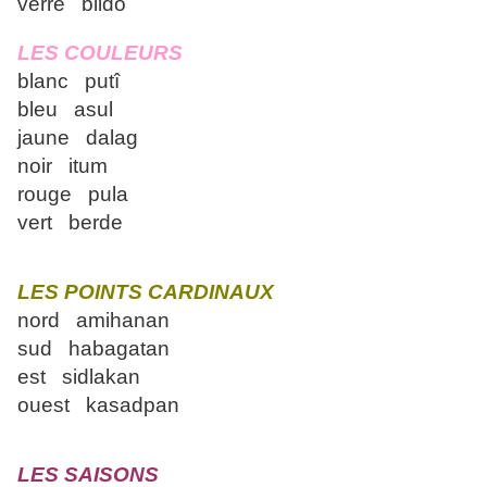
verre bildo
LES COULEURS
blanc putî
bleu asul
jaune dalag
noir itum
rouge pula
vert berde
LES POINTS CARDINAUX
nord amihanan
sud habagatan
est sidlakan
ouest kasadpan
LES SAISONS