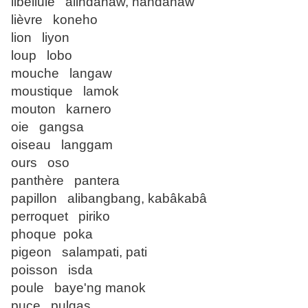
libellule alindahaw, handanaw
lièvre koneho
lion liyon
loup lobo
mouche langaw
moustique lamok
mouton karnero
oie gangsa
oiseau langgam
ours oso
panthère pantera
papillon alibangbang, kabâkabâ
perroquet piriko
phoque poka
pigeon salampati, pati
poisson isda
poule baye'ng manok
puce pulgas