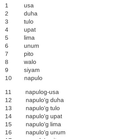
1 usa
2 duha
3 tulo
4 upat
5 lima
6 unum
7 pito
8 walo
9 siyam
10 napulo
11 napulog-usa
12 napulo'g duha
13 napulo'g tulo
14 napulo'g upat
15 napulo'g lima
16 napulo'g unum