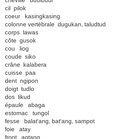
cheville buulbuul
cil pilok
coeur kasingkasing
colonne vertébrale dugukan, taludtud
corps lawas
côte gusok
cou liog
coude siko
crâne kalabera
cuisse paa
dent ngipon
doigt tudlo
dos likud
épaule abaga
estomac tungol
fesse balat'ang, bat'ang, sampot
foie atay
front agtang