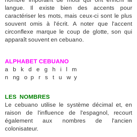
langue. Il existe bien des acc
ents pour
caractériser les mots, mais ceux-ci sont le plus
souvent omis à l'écrit. A noter
que l'accent
circonflexe marque le coup de glotte, son qui
apparaît souvent en cebuano.
ALPHABET CEBUANO
a b k d e g h i l m
n ng o p r s t u w y
LES NOMBRES
Le cebuano utilise le système décimal et, en
raison de l'influence de l'espagnol, recourt
également aux nombres de l'ancien
colonisateur.