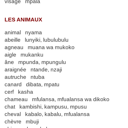
visage mpala
LES ANIMAUX
animal nyama
abeille lunyiki, lubulubulu
agneau muana wa mukoko
aigle mukanku
âne mpunda, mpungulu
araignée ntande, nzaji
autruche ntuba
canard dibata, mpatu
cerf kasha
chameau mfulansa, mfualansa wa dikoko
chat kambishi, kampusu, mpusu
cheval kabalo, kabalu, mfualansa
chèvre mbuji