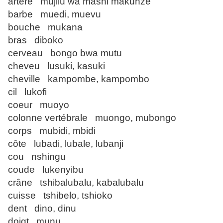
artère mujilu wa mashi makunze
barbe muedi, muevu
bouche mukana
bras diboko
cerveau bongo bwa mutu
cheveu lusuki, kasuki
cheville kampombe, kampombo
cil lukofi
coeur muoyo
colonne vertébrale muongo, mubongo
corps mubidi, mbidi
côte lubadi, lubale, lubanji
cou nshingu
coude lukenyibu
crâne tshibalubalu, kabalubalu
cuisse tshibelo, tshioko
dent dino, dinu
doigt munu