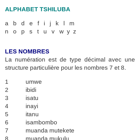
ALPHABET TSHILUBA
a b d e f i j k l m
n o p s t u v w y z
LES NOMBRES
La numération est de type décimal avec une
structure particulière pour les nombres
7 et 8.
1 umwe
2 ibidi
3 isatu
4 inayi
5 itanu
6 isambombo
7 muanda mutekete
8 muanda mukulu