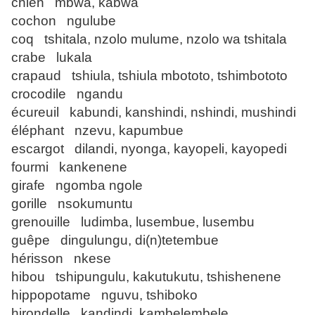
chien mbwa, kabwa
cochon ngulube
coq tshitala, nzolo mulume, nzolo wa tshitala
crabe lukala
crapaud tshiula, tshiula mbototo, tshimbototo
crocodile ngandu
écureuil kabundi, kanshindi, nshindi, mushindi
éléphant nzevu, kapumbue
escargot dilandi, nyonga, kayopeli, kayopedi
fourmi kankenene
girafe ngomba ngole
gorille nsokumuntu
grenouille ludimba, lusembue, lusembu
guêpe dingulungu, di(n)tetembue
hérisson nkese
hibou tshipungulu, kakutukutu, tshishenene
hippopotame nguvu, tshiboko
hirondelle kandindi, kambelembele