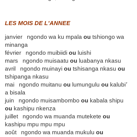
LES MOIS DE L'ANNEE
janvier ngondo wa ku mpala
ou
tshiongo wa
minanga
février ngondo muibiidi
ou
luishi
mars ngondo muisaatu
ou
luabanya nkasu
avril ngondo muinayi
ou
tshisanga nkasu
ou
tshipanga nkasu
mai ngondo muitanu
ou
lumungulu
ou
kalubi՚
a bisala
juin ngondo muisambombo
ou
kabala shipu
ou
kashipu nkenza
juillet ngondo wa muanda mutekete
ou
kashipu mpu mpu mpu
août ngondo wa muanda mukulu
ou