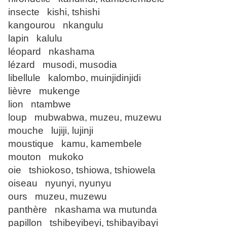
insecte kishi, tshishi
kangourou nkangulu
lapin kalulu
léopard nkashama
lézard musodi, musodia
libellule kalombo, muinjidinjidi
lièvre mukenge
lion ntambwe
loup mubwabwa, muzeu, muzewu
mouche lujiji, lujinji
moustique kamu, kamembele
mouton mukoko
oie tshiokoso, tshiowa, tshiowela
oiseau nyunyi, nyunyu
ours muzeu, muzewu
panthère nkashama wa mutunda
papillon tshibeyibeyi, tshibayibayi