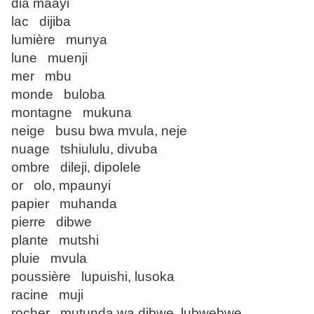
dia maayi
lac dijiba
lumière munya
lune muenji
mer mbu
monde buloba
montagne mukuna
neige busu bwa mvula, neje
nuage tshiululu, divuba
ombre dileji, dipolele
or olo, mpaunyi
papier muhanda
pierre dibwe
plante mutshi
pluie mvula
poussière lupuishi, lusoka
racine muji
rocher mutunda wa dibwe, lubwebwe