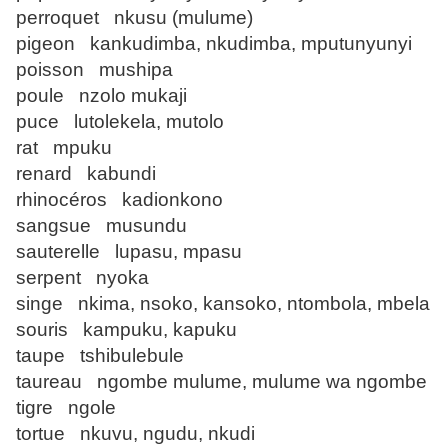
perroquet nkusu (mulume)
pigeon kankudimba, nkudimba, mputunyunyi
poisson mushipa
poule nzolo mukaji
puce lutolekela, mutolo
rat mpuku
renard kabundi
rhinocéros kadionkono
sangsue musundu
sauterelle lupasu, mpasu
serpent nyoka
singe nkima, nsoko, kansoko, ntombola, mbela
souris kampuku, kapuku
taupe tshibulebule
taureau ngombe mulume, mulume wa ngombe
tigre ngole
tortue nkuvu, ngudu, nkudi