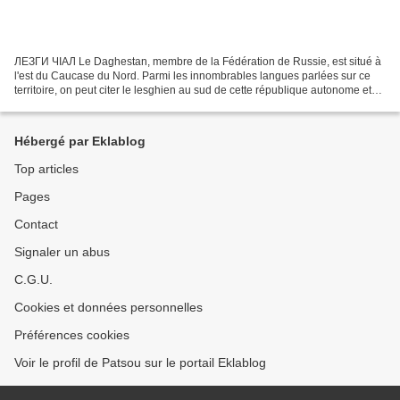
ЛЕЗГИ ЧӀАЛ Le Daghestan, membre de la Fédération de Russie, est situé à
l'est du Caucase du Nord. Parmi les innombrables langues parlées sur ce
territoire, on peut citer le lesghien au sud de cette république autonome et
au nord de l'Azerbaïdjan. Il appartient...
Hébergé par Eklablog
Top articles
Pages
Contact
Signaler un abus
C.G.U.
Cookies et données personnelles
Préférences cookies
Voir le profil de Patsou sur le portail Eklablog